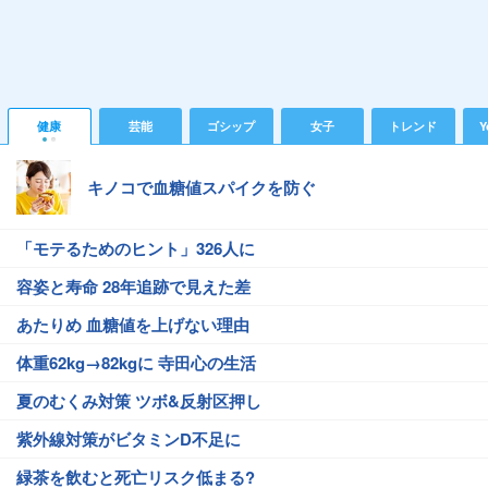
健康
芸能
ゴシップ
女子
トレンド
Y
キノコで血糖値スパイクを防ぐ
「モテるためのヒント」326人に
容姿と寿命 28年追跡で見えた差
あたりめ 血糖値を上げない理由
体重62kg→82kgに 寺田心の生活
夏のむくみ対策 ツボ&反射区押し
紫外線対策がビタミンD不足に
緑茶を飲むと死亡リスク低まる?