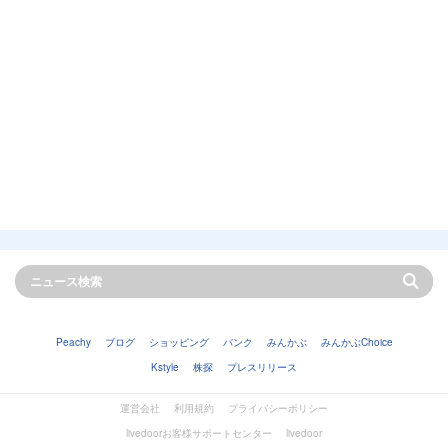
Peachy
ブログ
ショッピング
バンク
みんかぶ
みんかぶChoice
Kstyle
株探
プレスリリース
運営会社
利用規約
プライバシーポリシー
livedoorお客様サポートセンター
livedoor