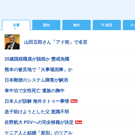
主要
国内
海外
IT 経済
ス
山田五郎さん「アド街」で名言
25歳国税職員が脱税か 懲戒免職
熊本の被災地で「火事場泥棒」か
日本郵便のシステム障害が解消
車中泊で女性死亡 遺族の胸中
日本人が誤解 海外タトゥー事情
息子助けようとした父 意識不明
佐野航大 PSVへの完全移籍が決定
ケニア人と結婚「差別」のリアル