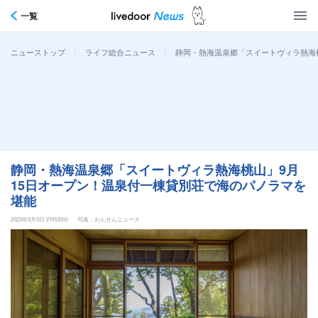
一覧
>
>
静岡・熱海温泉郷「スイートヴィラ熱海
ニューストップ
ライフ総合ニュース
静岡・熱海温泉郷「スイートヴィラ熱海桃山」9月
15日オープン！温泉付一棟貸別荘で海のパノラマを
堪能
2023年9月5日 21時20分
写真：おんせんニュース