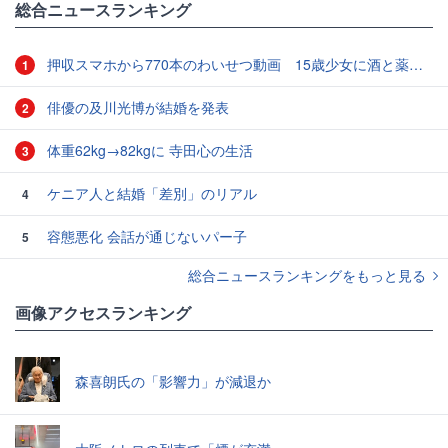
総合ニュースランキング
押収スマホから770本のわいせつ動画 15歳少女に酒と薬飲ませ性的暴行か 54歳男を再逮捕 「薬もありますよ」とSNSで誘い出し
1
俳優の及川光博が結婚を発表
2
体重62kg→82kgに 寺田心の生活
3
ケニア人と結婚「差別」のリアル
4
容態悪化 会話が通じないパー子
5
総合ニュースランキングをもっと見る
画像アクセスランキング
森喜朗氏の「影響力」が減退か