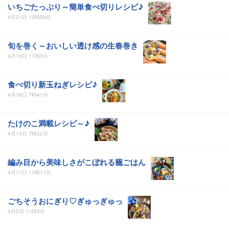
いちごたっぷり～簡単食べ切りレシピ♪
4月21日 12時56分
旬を巻く～おいしい透け感の生春巻き
4月19日 11時3分
食べ切り新玉ねぎレシピ♪
4月16日 7時41分
たけのこ満載レシピ～♪
4月14日 7時22分
編み目から美味しさがこぼれる籠ごはん
4月11日 11時11分
ごちそうおにぎり♡ぎゅっぎゅっ
4月5日 11時5分