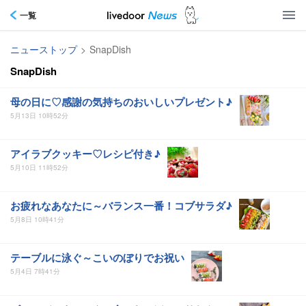
一覧
ニューストップ
>
SnapDish
SnapDish
母の日に♡感謝の気持ちのおいしいプレゼント♪
5月13日 10時52分
アイラブクッキー♡レシピ付き♪
5月10日 11時52分
お疲れなあなたに～バランス一番！コブサラダ♪
5月8日 10時41分
テーブルに泳ぐ～こいのぼりでお祝い
5月4日 7時41分