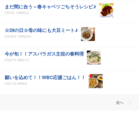
まだ間に合う～春キャベツごちそうレシピ♪
4月3日 10時52分
☆29の日☆母の味にも大豆ミート♪
3月29日 10時22分
今が旬！！アスパラガス主役の春料理
3月27日 9時41分
願いを込めて！！WBC応援ごはん！！
3月21日 9時8分
次へ