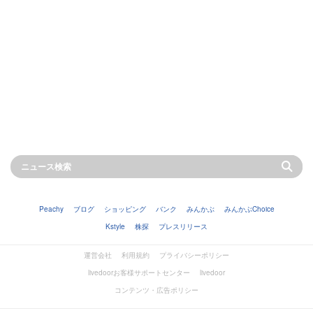
Peachy
ブログ
ショッピング
バンク
みんかぶ
みんかぶChoice
Kstyle
株探
プレスリリース
運営会社
利用規約
プライバシーポリシー
livedoorお客様サポートセンター
livedoor
コンテンツ・広告ポリシー