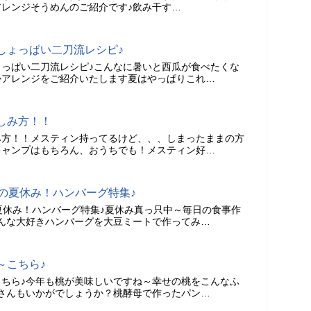
レンジそうめんのご紹介です♪飲み干す…
しょっぱい二刀流レシピ♪
っぱい二刀流レシピ♪こんなに暑いと西瓜が食べたくな
かアレンジをご紹介いたします夏はやっぱりこれ…
しみ方！！
み方！！メスティン持ってるけど、、、しまったままの方
キャンプはもちろん、おうちでも！メスティン好…
の夏休み！ハンバーグ特集♪
夏休み！ハンバーグ特集♪夏休み真っ只中～毎日の食事作
んな大好きハンバーグを大豆ミートで作ってみ…
～こちら♪
ちら♪今年も桃が美味しいですね～幸せの桃をこんなふ
さんもいかがでしょうか？桃酵母で作ったパン…