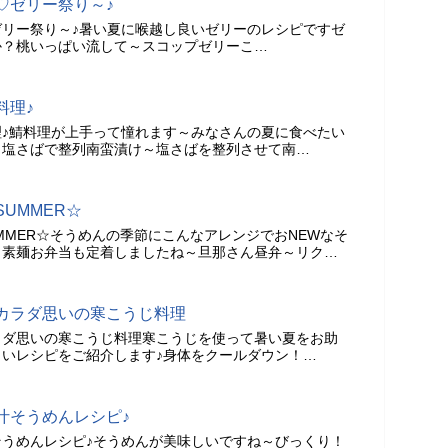
♡ゼリー祭り～♪
リー祭り～♪暑い夏に喉越し良いゼリーのレシピですゼ
か？桃いっぱい流して～スコップゼリーこ…
料理♪
♪鯖料理が上手って憧れます～みなさんの夏に食べたい
し塩さばで整列南蛮漬け～塩さばを整列させて南…
UMMER☆
MMER☆そうめんの季節にこんなアレンジでおNEWなそ
？素麺お弁当も定着しましたね～旦那さん昼弁～リク…
カラダ思いの寒こうじ料理
ラダ思いの寒こうじ料理寒こうじを使って暑い夏をお助
いレシピをご紹介します♪身体をクールダウン！…
汁そうめんレシピ♪
うめんレシピ♪そうめんが美味しいですね～びっくり！