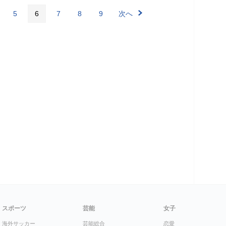
5
6
7
8
9
次へ
スポーツ
芸能
女子
海外サッカー
芸能総合
恋愛