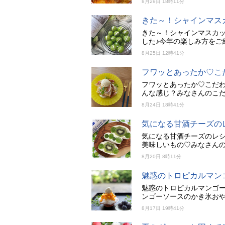
8月29日 18時11分
きた～！シャインマス
きた～！シャインマスカッ
した♪今年の楽しみ方をご
8月25日 12時41分
フワッとあったか♡こ
フワッとあったか♡こだわ
んな感じ？みなさんのこ
8月24日 18時41分
気になる甘酒チーズの
気になる甘酒チーズのレシ
美味しいもの♡みなさんの
8月20日 8時11分
魅惑のトロピカルマン
魅惑のトロピカルマンゴー
ンゴーソースのかき氷おや
8月17日 19時41分