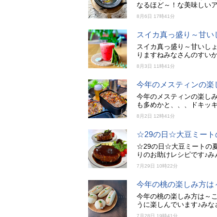
なるほど～！な美味しいア
8月6日 17時41分
スイカ真っ盛り～甘い
スイカ真っ盛り～甘いしょ
りますねみなさんのすい
8月3日 11時41分
今年のメスティンの楽
今年のメスティンの楽し
も多めかと、、、ドキッ
8月2日 12時41分
☆29の日☆大豆ミート
☆29の日☆大豆ミートの
りのお助けレシピです♪み
7月29日 10時22分
今年の桃の楽しみ方は
今年の桃の楽しみ方は～こ
うに楽しんでいます♪みな
7月28日 19時41分