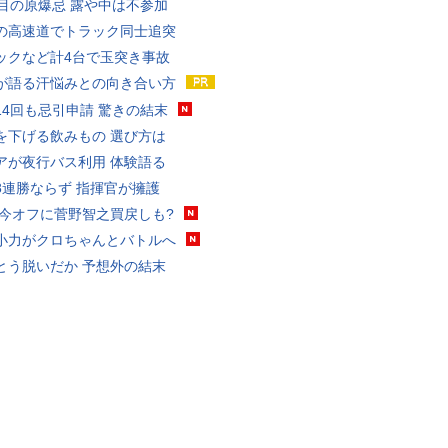
回目の原爆忌 露や中は不参加
の高速道でトラック同士追突
ックなど計4台で玉突き事故
が語る汗悩みとの向き合い方
14回も忌引申請 驚きの結末
を下げる飲みもの 選び方は
アが夜行バス利用 体験語る
8連勝ならず 指揮官が擁護
 今オフに菅野智之買戻しも?
小力がクロちゃんとバトルへ
とう脱いだか 予想外の結末