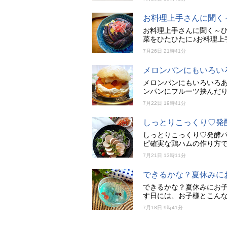
お料理上手さんに聞く
お料理上手さんに聞く～ひ
菜をひたひたに♪お料理上
7月26日 21時41分
メロンパンにもいろい
メロンパンにもいろいろあ
ンパンにフルーツ挟んだ
7月22日 19時41分
しっとりこっくり♡発
しっとりこっくり♡発酵パ
ピ確実な鶏ハムの作り方で
7月21日 13時11分
できるかな？夏休みに
できるかな？夏休みにお子
す日には、お子様とこん
7月18日 9時41分