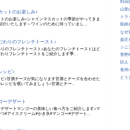
81
山形
カットのお楽しみ♪
トラ
トのお楽しみ♪シャインマスカットの季節がやってきま
紹介いたします～ワインのために待っていまし…
医師
なぜ
血圧
だわりのフレンチトースト♪
シニ
りのフレンチトースト♪あなたのフレンチトーストはど
だわりフレンチトーストをご紹介します季…
菅野
巨人
長州
レシピ♪
とう
ピ♪甘酒チーズが気になります甘酒とチーズを合わせた
レシピを覗いてみましょう♪甘酒とチー…
ゴーデザート
デザートマンゴーの美味しい食べ方をご紹介します♪マ
つ#アイスクリーム#かき氷#マンゴー#デザート…