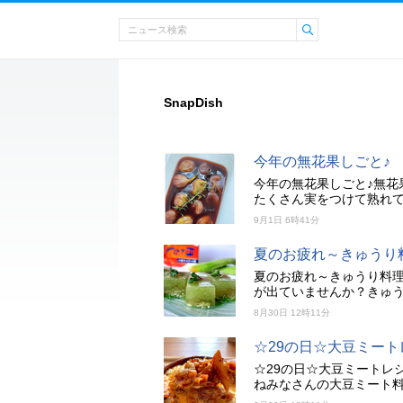
SnapDish
今年の無花果しごと♪
今年の無花果しごと♪無花
たくさん実をつけて熟れて
9月1日 6時41分
夏のお疲れ～きゅうり
夏のお疲れ～きゅうり料理
が出ていませんか？きゅ
8月30日 12時11分
☆29の日☆大豆ミート
☆29の日☆大豆ミートレ
ねみなさんの大豆ミート