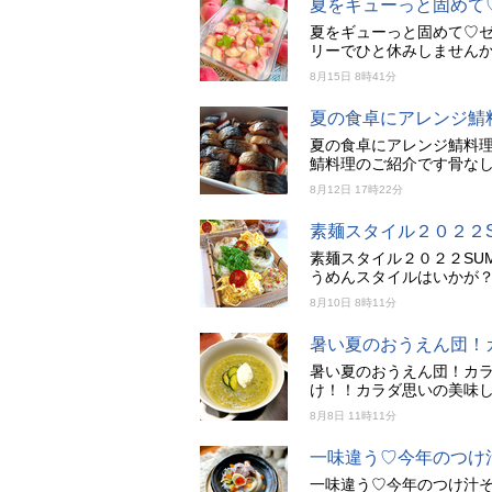
夏をギューっと固めて
夏をギューっと固めて♡ゼ
リーでひと休みしません
8月15日 8時41分
夏の食卓にアレンジ鯖
夏の食卓にアレンジ鯖料理
鯖料理のご紹介です骨な
8月12日 17時22分
素麺スタイル２０２２S
素麺スタイル２０２２SU
うめんスタイルはいかが
8月10日 8時11分
暑い夏のおうえん団！
暑い夏のおうえん団！カ
け！！カラダ思いの美味し
8月8日 11時11分
一味違う♡今年のつけ
一味違う♡今年のつけ汁そ