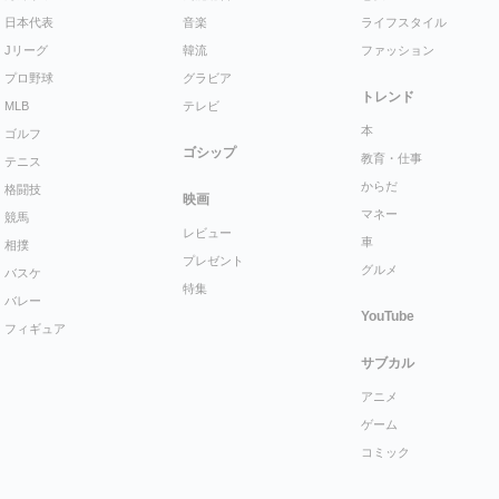
日本代表
音楽
ライフスタイル
Jリーグ
韓流
ファッション
プロ野球
グラビア
トレンド
MLB
テレビ
本
ゴルフ
ゴシップ
教育・仕事
テニス
からだ
格闘技
映画
マネー
競馬
レビュー
車
相撲
プレゼント
グルメ
バスケ
特集
バレー
YouTube
フィギュア
サブカル
アニメ
ゲーム
コミック