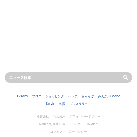
Peachy
ブログ
ショッピング
バンク
みんかぶ
みんかぶChoice
Kstyle
株探
プレスリリース
運営会社
利用規約
プライバシーポリシー
livedoorお客様サポートセンター
livedoor
コンテンツ・広告ポリシー