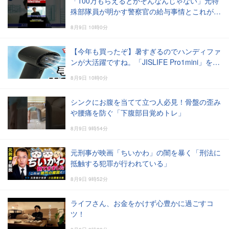
「100万もらえるとかそんなんじゃない」元特
殊部隊員が明かす警察官の給与事情とこれが現
実
8月9日 10時0分
【今年も買ったぞ】暑すぎるのでハンディファ
ンが大活躍ですね。「JISLIFE Pro1mini」を今
年も購入しました。過去機種とも較べます
8月9日 10時0分
シンクにお腹を当てて立つ人必見！骨盤の歪み
や腰痛を防ぐ「下腹部目覚めトレ」
8月9日 9時54分
元刑事が映画「ちいかわ」の闇を暴く「刑法に
抵触する犯罪が行われている」
8月9日 9時52分
ライフさん、お金をかけず心豊かに過ごすコ
ツ！