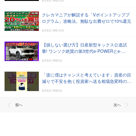
8月9日 9時23分
クレカマニアが解説する「Vポイントアッププ
ログラム」攻略法。無駄な出費ゼロで10%還元
8月9日 9時10分
【損しない選び方】日産新型キックス公道試
乗! ワンソク絶賛の第3世代e-POWERとe-
4ORCEの実力
8月9日 9時0分
「逆に僕はチャンスと考えています」資産の目
減りで不安を抱く投資家へ送る相場急変時の歩
き方
8月9日 9時0分
前へ
次へ