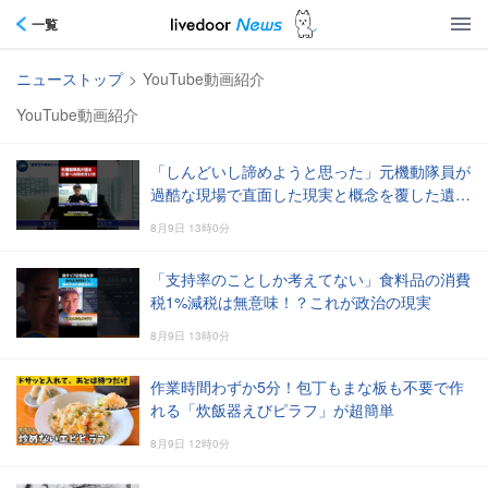
一覧
ニューストップ
>
YouTube動画紹介
YouTube動画紹介
「しんどいし諦めようと思った」元機動隊員が
過酷な現場で直面した現実と概念を覆した遺族
の言葉
8月9日 13時0分
「支持率のことしか考えてない」食料品の消費
税1%減税は無意味！？これが政治の現実
8月9日 13時0分
作業時間わずか5分！包丁もまな板も不要で作
れる「炊飯器えびピラフ」が超簡単
8月9日 12時0分