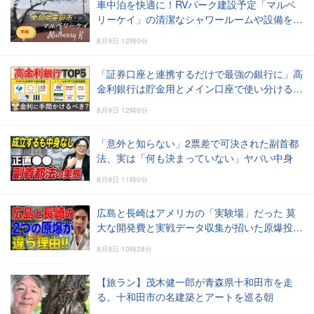
車中泊を快適に！RVパーク建設予定「マルベ
リーケイ」の清潔なシャワールームや設備を大
公開
8月9日 12時0分
「証券口座と連携するだけで最強の銀行に」高
金利銀行は貯金用とメイン口座で使い分けるの
が正解！
8月9日 12時0分
「意外と知らない」2票差で可決された副首都
法、実は「何も決まっていない」ヤバい中身
8月9日 11時0分
広島と長崎はアメリカの「実験場」だった 莫
大な開発費と実戦データ収集が招いた原爆投下
の悲劇
8月9日 10時28分
【旅ラン】茂木健一郎が青森県十和田市を走
る。十和田市の名建築とアートを巡る朝