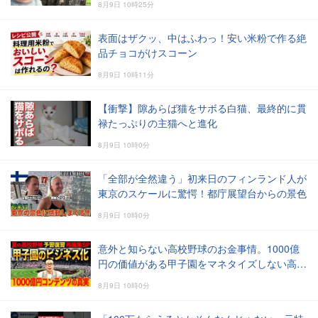
8月9日 10時25分
表面はザクッ、中はふわっ！安い米粉で作る絶
品チョコがけスコーン
8月9日 10時11分
【衝撃】隙あらば猫をサボる白猫、最終的に貫
禄たっぷりの主猫へと進化
8月9日 10時0分
「全部が全然違う」初来日のフィンランド人が
東京のスケールに驚愕！都庁展望台からの景色
8月9日 10時0分
意外と知らない高校野球のお金事情。1000億
円の価値がある甲子園をマネタイズしない高野
連の「やせ我慢」
8月9日 10時0分