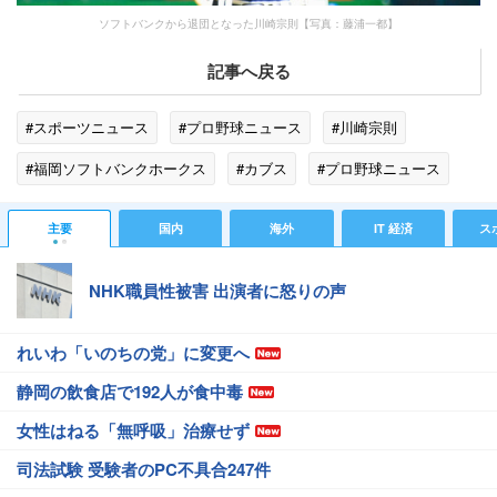
ソフトバンクから退団となった川崎宗則【写真：藤浦一都】
記事へ戻る
#スポーツニュース
#プロ野球ニュース
#川崎宗則
#福岡ソフトバンクホークス
#カブス
#プロ野球ニュース
#スポーツニュース・トピックス
主要
国内
海外
IT 経済
ス
NHK職員性被害 出演者に怒りの声
れいわ「いのちの党」に変更へ
静岡の飲食店で192人が食中毒
女性はねる「無呼吸」治療せず
司法試験 受験者のPC不具合247件