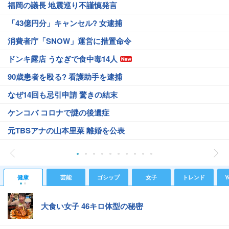
福岡の議長 地震巡り不謹慎発言
「43億円分」キャンセル? 女逮捕
消費者庁「SNOW」運営に措置命令
ドンキ露店 うなぎで食中毒14人
90歳患者を殴る? 看護助手を逮捕
なぜ14回も忌引申請 驚きの結末
ケンコバ コロナで謎の後遺症
元TBSアナの山本里菜 離婚を公表
健康
芸能
ゴシップ
女子
トレンド
Y
大食い女子 46キロ体型の秘密