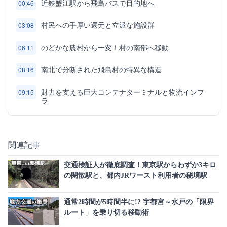
近鉄蟹江駅から飛島バスで目的地へ
00:46
村民への手厚い還元と立派な施設群
03:08
のどかな農村から一変！村の南部へ移動
06:11
南北で分断された飛島村の特異な構造
08:16
財力を支える巨大コンテナターミナルと物流インフ
09:15
ラ
関連記事
交通検証人が徹底調査！東京駅からわずか3キロ
の閑散駅と、都内JRワースト利用者の秘境駅
通常2時間が5時間半に!? 宇都宮～水戸の「限界
ルート」を乗り切る移動術