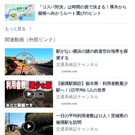
「コスパ対決」は時間の差で決まる！厚木から
箱根へ向かうルート選びのヒント
もっと見る
関連動画（外部リンク）
駅がない横浜の謎の鉄道空白地帯を探
索する
交通系検証チャンネル
youtube.com
【秘境駅探訪】栃木県・利用者数最少
駅へ！1日平均0.5人の世界
交通系検証チャンネル
youtube.com
一日の平均利用者数は12人！茨城県の
秘境駅を訪問
交通系検証チャンネル