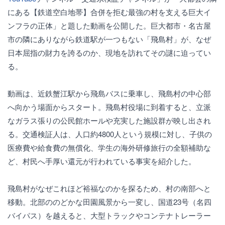
にある【鉄道空白地帯】合併を拒む最強の村を支える巨大イ
ンフラの正体」と題した動画を公開した。巨大都市・名古屋
市の隣にありながら鉄道駅が一つもない「飛島村」が、なぜ
日本屈指の財力を誇るのか、現地を訪れてその謎に迫ってい
る。
動画は、近鉄蟹江駅から飛島バスに乗車し、飛島村の中心部
へ向かう場面からスタート。飛島村役場に到着すると、立派
なガラス張りの公民館ホールや充実した施設群が映し出され
る。交通検証人は、人口約4800人という規模に対し、子供の
医療費や給食費の無償化、学生の海外研修旅行の全額補助な
ど、村民へ手厚い還元が行われている事実を紹介した。
飛島村がなぜこれほど裕福なのかを探るため、村の南部へと
移動。北部ののどかな田園風景から一変し、国道23号（名四
バイパス）を越えると、大型トラックやコンテナトレーラー