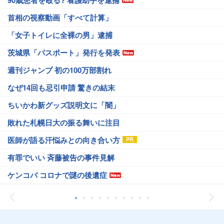
90歳患者を殴る? 看護助手を逮捕
首相の視察動画「すべて計算」
「女子トイレに全裸の男」逮捕
茨城県「パスポート」発行を発表
週刊ジャンプ 初の100万部割れ
なぜ14回も忌引申請 驚きの結末
ちいかわ新グッズ説明文に「闇」
敗れた札幌日大の振る舞いに注目
医師が語る汗悩みとの向き合い方
有罪でいい 斉藤被告の事件見解
ケンコバ コロナで謎の後遺症