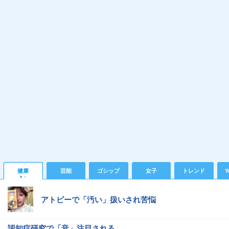
健康
芸能
ゴシップ
女子
トレンド
Y
アトピーで「汚い」扱いされ苦悩
認知症研究で「音」注目される