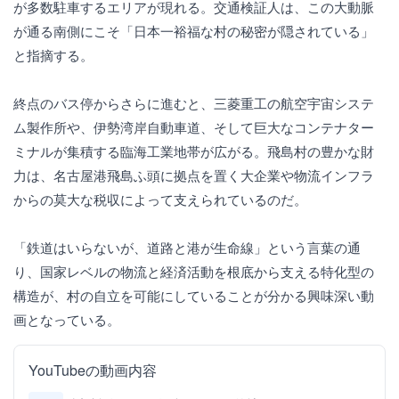
が多数駐車するエリアが現れる。交通検証人は、この大動脈
が通る南側にこそ「日本一裕福な村の秘密が隠されている」
と指摘する。
終点のバス停からさらに進むと、三菱重工の航空宇宙システ
ム製作所や、伊勢湾岸自動車道、そして巨大なコンテナター
ミナルが集積する臨海工業地帯が広がる。飛島村の豊かな財
力は、名古屋港飛島ふ頭に拠点を置く大企業や物流インフラ
からの莫大な税収によって支えられているのだ。
「鉄道はいらないが、道路と港が生命線」という言葉の通
り、国家レベルの物流と経済活動を根底から支える特化型の
構造が、村の自立を可能にしていることが分かる興味深い動
画となっている。
YouTubeの動画内容