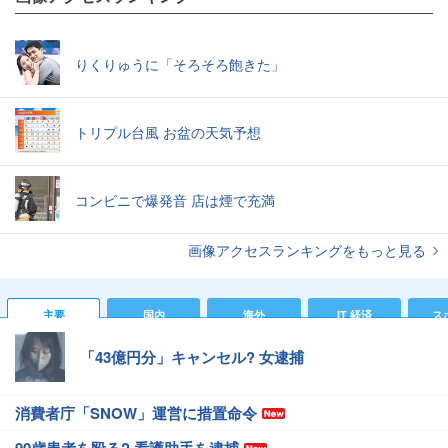
りくりゅうに「そろそろ飽きた」
トリプル台風 お盆の天気予想
コンビニで爆発音 店は煙で充満
画像アクセスランキングをもっと見る
主要
国内
海外
IT 経済
ス
「43億円分」キャンセル? 女逮捕
消費者庁「SNOW」運営に措置命令