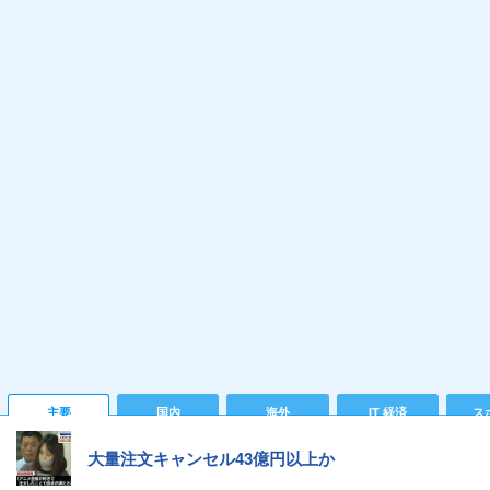
主要
国内
海外
IT 経済
ス
大量注文キャンセル43億円以上か