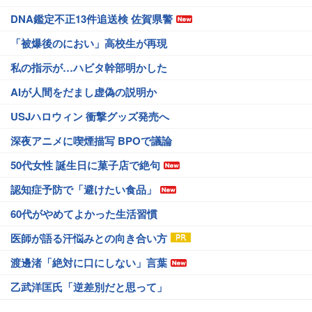
DNA鑑定不正13件追送検 佐賀県警
「被爆後のにおい」高校生が再現
私の指示が…ハビタ幹部明かした
AIが人間をだまし虚偽の説明か
USJハロウィン 衝撃グッズ発売へ
深夜アニメに喫煙描写 BPOで議論
50代女性 誕生日に菓子店で絶句
認知症予防で「避けたい食品」
60代がやめてよかった生活習慣
医師が語る汗悩みとの向き合い方
渡邊渚「絶対に口にしない」言葉
乙武洋匡氏「逆差別だと思って」