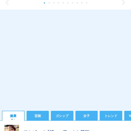
健康
芸能
ゴシップ
女子
トレンド
Y