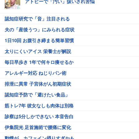
アトピーで「汚い」扱いされ苦悩
認知症研究で「音」注目される
夫の「産後うつ」にみられる症状
1日10回 お腹引き締まる簡単習慣
太りにくいアイス 栄養士が解説
毎日早歩き 1年で何キロ痩せるか
アレルギー対応 ねじりパン術
排泄に異常 子宮体がん初期症状
認知症予防で「避けたい食品」
筋トレ7年 彼女なしも肉体は別格
診察は5分しかできない 本音告白
伊集院光 足首施術で腰痛に変化
動悸が…カフェイン摂りすぎかも