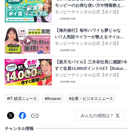
モッピーのお得な使い方や情報教えま
す!!
モッピーチャンネル公式【ポイ活】
youtube.com
【海外旅行】毎年ハワイも夢じゃな
い!?人気陸マイラーが教えるマイル
を“効率良く貯める”裏技【マネレク】
モッピーチャンネル公式【ポイ活】
youtube.com
【楽天モバイル】三木谷社長に感謝‼︎今
すぐ全員14,000ポイントGET【Rakuten
最強プラン】
モッピーチャンネル公式【ポイ活】
youtube.com
#IT 経済ニュース
#Amazon
#企業・ビジネスニュース
みんなの感想は？
チャンネル情報