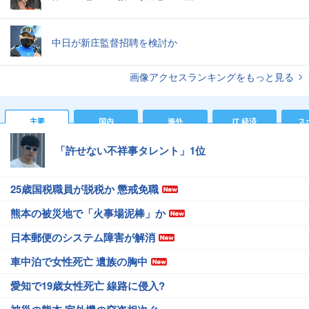
中日が新庄監督招聘を検討か
画像アクセスランキングをもっと見る
主要
国内
海外
IT 経済
ス
「許せない不祥事タレント」1位
25歳国税職員が脱税か 懲戒免職
熊本の被災地で「火事場泥棒」か
日本郵便のシステム障害が解消
車中泊で女性死亡 遺族の胸中
愛知で19歳女性死亡 線路に侵入?