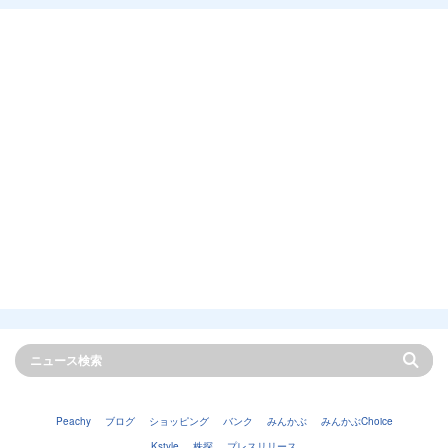
Peachy
ブログ
ショッピング
バンク
みんかぶ
みんかぶChoice
Kstyle
株探
プレスリリース