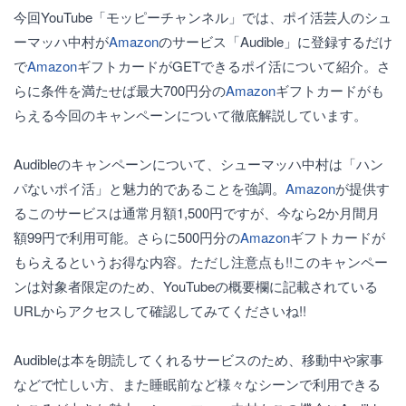
今回YouTube「モッピーチャンネル」では、ポイ活芸人のシュ
ーマッハ中村が
Amazon
のサービス「Audible」に登録するだけ
で
Amazon
ギフトカードがGETできるポイ活について紹介。さ
らに条件を満たせば最大700円分の
Amazon
ギフトカードがも
らえる今回のキャンペーンについて徹底解説しています。
Audibleのキャンペーンについて、シューマッハ中村は「ハン
パないポイ活」と魅力的であることを強調。
Amazon
が提供す
るこのサービスは通常月額1,500円ですが、今なら2か月間月
額99円で利用可能。さらに500円分の
Amazon
ギフトカードが
もらえるというお得な内容。ただし注意点も!!このキャンペー
ンは対象者限定のため、YouTubeの概要欄に記載されている
URLからアクセスして確認してみてくださいね!!
Audibleは本を朗読してくれるサービスのため、移動中や家事
などで忙しい方、また睡眠前など様々なシーンで利用できる