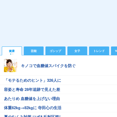
健康
芸能
ゴシップ
女子
トレンド
Y
キノコで血糖値スパイクを防ぐ
「モテるためのヒント」326人に
容姿と寿命 28年追跡で見えた差
あたりめ 血糖値を上げない理由
体重62kg→82kgに 寺田心の生活
夏のむくみ対策 ツボ&反射区押し