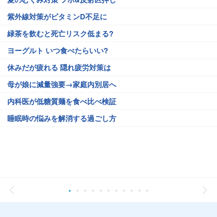
紫外線対策がビタミンD不足に
緑茶を飲むと死亡リスク低まる?
ヨーグルト いつ食べたらいい?
休みだが疲れる 隠れ疲労対策は
母が娘に減量強要→家庭内別居へ
内科医が低糖質麺を食べ比べ検証
睡眠時の悩みを解消する過ごし方