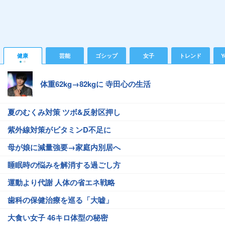
健康
芸能
ゴシップ
女子
トレンド
Y
体重62kg→82kgに 寺田心の生活
夏のむくみ対策 ツボ&反射区押し
紫外線対策がビタミンD不足に
母が娘に減量強要→家庭内別居へ
睡眠時の悩みを解消する過ごし方
運動より代謝 人体の省エネ戦略
歯科の保健治療を巡る「大嘘」
大食い女子 46キロ体型の秘密