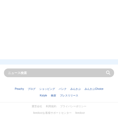
Peachy
ブログ
ショッピング
バンク
みんかぶ
みんかぶChoice
Kstyle
株探
プレスリリース
運営会社
利用規約
プライバシーポリシー
livedoorお客様サポートセンター
livedoor