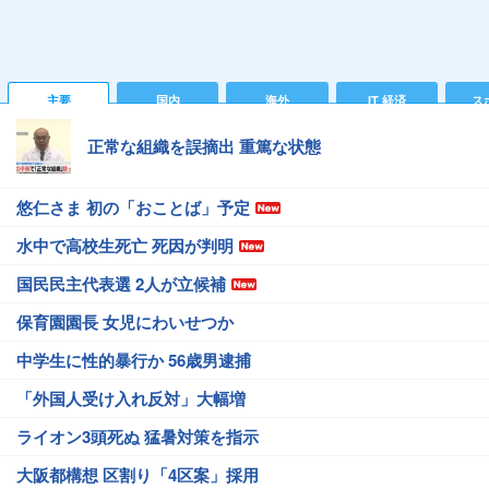
主要
国内
海外
IT 経済
ス
正常な組織を誤摘出 重篤な状態
悠仁さま 初の「おことば」予定
水中で高校生死亡 死因が判明
国民民主代表選 2人が立候補
保育園園長 女児にわいせつか
中学生に性的暴行か 56歳男逮捕
「外国人受け入れ反対」大幅増
ライオン3頭死ぬ 猛暑対策を指示
大阪都構想 区割り「4区案」採用