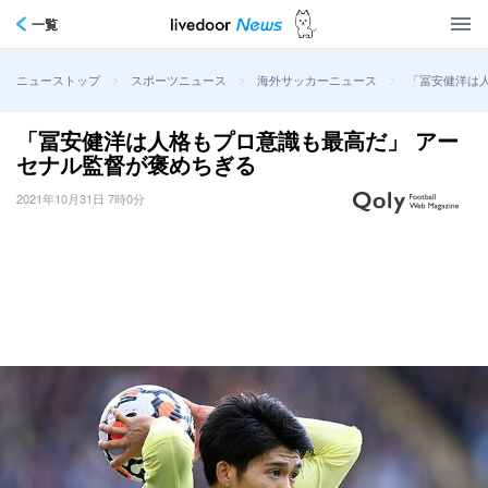
一覧
>
>
>
「冨安健洋は
ニューストップ
スポーツニュース
海外サッカーニュース
「冨安健洋は人格もプロ意識も最高だ」 アー
セナル監督が褒めちぎる
2021年10月31日 7時0分