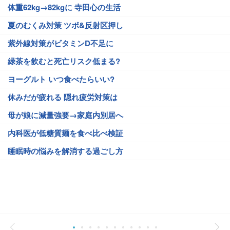
体重62kg→82kgに 寺田心の生活
夏のむくみ対策 ツボ&反射区押し
紫外線対策がビタミンD不足に
緑茶を飲むと死亡リスク低まる?
ヨーグルト いつ食べたらいい?
休みだが疲れる 隠れ疲労対策は
母が娘に減量強要→家庭内別居へ
内科医が低糖質麺を食べ比べ検証
睡眠時の悩みを解消する過ごし方