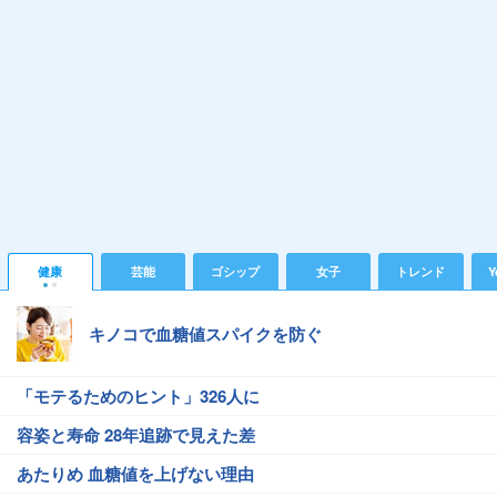
健康
芸能
ゴシップ
女子
トレンド
Y
キノコで血糖値スパイクを防ぐ
「モテるためのヒント」326人に
容姿と寿命 28年追跡で見えた差
あたりめ 血糖値を上げない理由