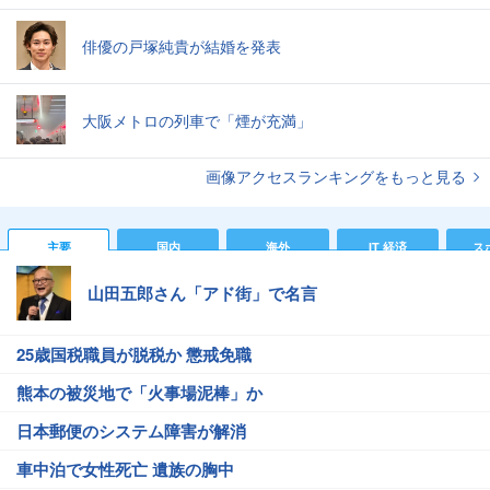
俳優の戸塚純貴が結婚を発表
大阪メトロの列車で「煙が充満」
画像アクセスランキングをもっと見る
主要
国内
海外
IT 経済
ス
山田五郎さん「アド街」で名言
25歳国税職員が脱税か 懲戒免職
熊本の被災地で「火事場泥棒」か
日本郵便のシステム障害が解消
車中泊で女性死亡 遺族の胸中