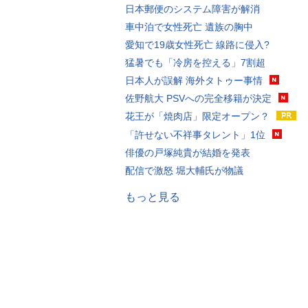
日本郵便のシステム障害が解消
車中泊で女性死亡 遺族の胸中
愛知で19歳女性死亡 線路に侵入?
猛暑でも「冷房を控える」7割超
日本人が誤解 海外タトゥー事情
佐野航大 PSVへの完全移籍が決定
花王が「焼肉店」限定オープン？
「許せない不祥事タレント」1位
俳優の戸塚純貴が結婚を発表
配信で激怒 堀大輔氏が物議
もっと見る