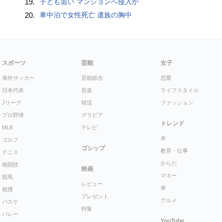
19.
子ども追い マンションへ侵入か
20.
車中泊で女性死亡 遺族の胸中
スポーツ
芸能
女子
海外サッカー
芸能総合
恋愛
日本代表
音楽
ライフスタイル
Jリーグ
韓流
ファッション
プロ野球
グラビア
トレンド
MLB
テレビ
本
ゴルフ
ゴシップ
教育・仕事
テニス
からだ
格闘技
映画
マネー
競馬
レビュー
車
相撲
プレゼント
グルメ
バスケ
特集
バレー
YouTube