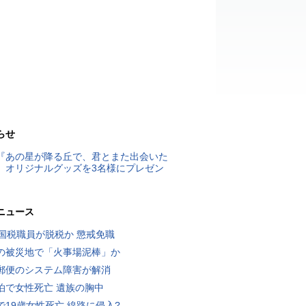
らせ
『あの星が降る丘で、君とまた出会いた
』オリジナルグッズを3名様にプレゼン
ニュース
歳国税職員が脱税か 懲戒免職
の被災地で「火事場泥棒」か
郵便のシステム障害が解消
泊で女性死亡 遺族の胸中
で19歳女性死亡 線路に侵入?