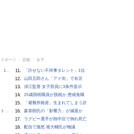
スポーツ
芸能
女子
で誘い出し
11.
「許せない不祥事タレント」1位
12.
山田五郎さん「アド街」で名言
13.
須江監督 女子部員に3条件提示
14.
25歳国税職員が脱税か 懲戒免職
15.
「避難所格差」生まれてしまう訳
岡山県警
16.
森喜朗氏の「影響力」が減退か
17.
ラグビー選手が熱中症で倒れ死亡
18.
配信で激怒 堀大輔氏が物議