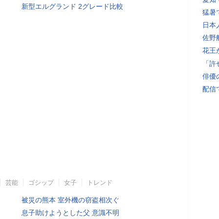
新型エルグランド 2グレード比較
猛暑
日本
佐野
花王
「許
俳優
配信
芸能
ゴシップ
女子
トレンド
被災の熊本 室外機の窃盗相次ぐ
息子助けようとした父 意識不明