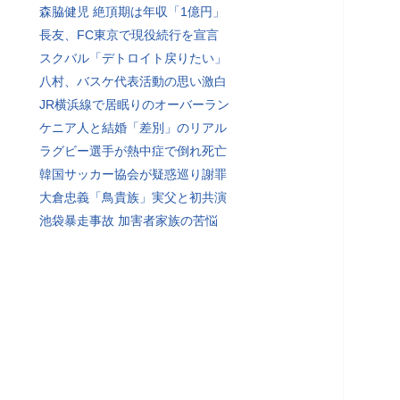
森脇健児 絶頂期は年収「1億円」
長友、FC東京で現役続行を宣言
スクバル「デトロイト戻りたい」
八村、バスケ代表活動の思い激白
JR横浜線で居眠りのオーバーラン
ケニア人と結婚「差別」のリアル
ラグビー選手が熱中症で倒れ死亡
韓国サッカー協会が疑惑巡り謝罪
大倉忠義「鳥貴族」実父と初共演
池袋暴走事故 加害者家族の苦悩