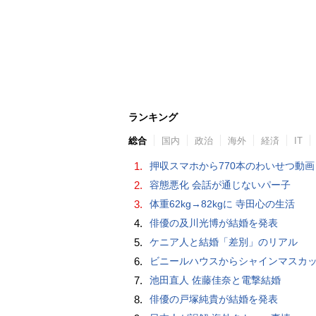
ランキング
総合
国内
政治
海外
経済
IT
1.
押収スマホから770本のわいせつ動画 15歳少女に酒と薬飲ませ性的暴行か 54歳男を再逮捕 「薬もありますよ」とSNS
2.
容態悪化 会話が通じないパー子
3.
体重62kg→82kgに 寺田心の生活
4.
俳優の及川光博が結婚を発表
5.
ケニア人と結婚「差別」のリアル
6.
ビニールハウスからシャインマスカット約200房を盗んだ疑い ネットで販売か 無職の男（42）逮捕 
7.
池田直人 佐藤佳奈と電撃結婚
8.
俳優の戸塚純貴が結婚を発表