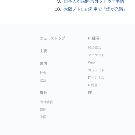
9.
日本人が誤解 海外タトゥー事情
10.
大阪メトロの列車で「煙が充満」
ニューストップ
IT 経済
経済総合
主要
マーケット
Web
国内
ガジェット
社会
ITビジネス
政治
IT総合
海外
PR
海外総合
韓国
中国