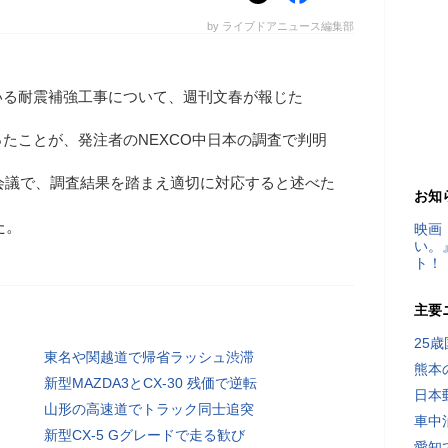
by ライブドアニュース編集部
いる耐震補強工事について、週刊文春が報じた
たことが、発注者のNEXCO中日本の調査で判明
本会議で、調査結果を踏まえ適切に対応すると述べた
お知
た。
映画
い。
ト！
主要
25
東名や関越道で帰省ラッシュ渋滞
熊本
新型MAZDA3とCX-30 残価で逆転
日本
山形の高速道でトラック同士追突
車中
新型CX-5 Gグレードで走る歓び
愛知