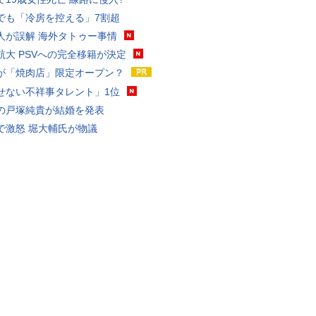
でも「冷房を控える」7割超
人が誤解 海外タトゥー事情
航大 PSVへの完全移籍が決定
が「焼肉店」限定オープン？
せない不祥事タレント」1位
の戸塚純貴が結婚を発表
で激怒 堀大輔氏が物議