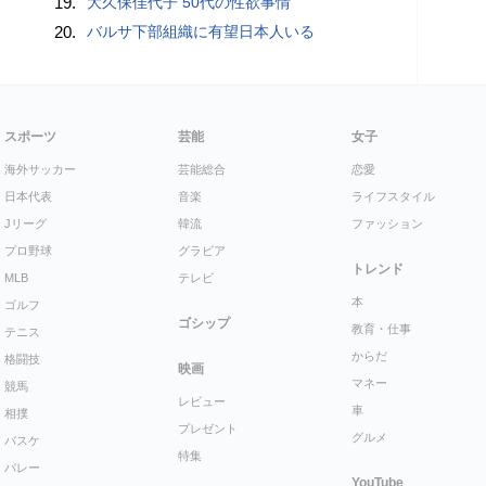
19.
大久保佳代子 50代の性欲事情
20.
バルサ下部組織に有望日本人いる
スポーツ
芸能
女子
海外サッカー
芸能総合
恋愛
日本代表
音楽
ライフスタイル
Jリーグ
韓流
ファッション
プロ野球
グラビア
トレンド
MLB
テレビ
本
ゴルフ
ゴシップ
教育・仕事
テニス
からだ
格闘技
映画
マネー
競馬
レビュー
車
相撲
プレゼント
グルメ
バスケ
特集
バレー
YouTube