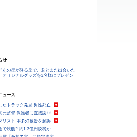
らせ
『あの星が降る丘で、君とまた出会いた
』オリジナルグッズを3名様にプレゼン
ニュース
したトラック発見 男性死亡
高元監督 保護者に直接謝罪
ダリスト 本多灯被告を起訴
金で競艇? 約1.3億円脱税か
地震「激甚災害」に指定決定