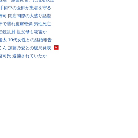
 手術中の医師が患者を守る
寿司 閉店間際の大盛り話題
汗で濡れ皮膚乾燥 男性死亡
で銃乱射 祖父母も殺害か
優太 10代女性との結婚報告
くん 加藤乃愛との破局発表
啓司氏 逮捕されていたか