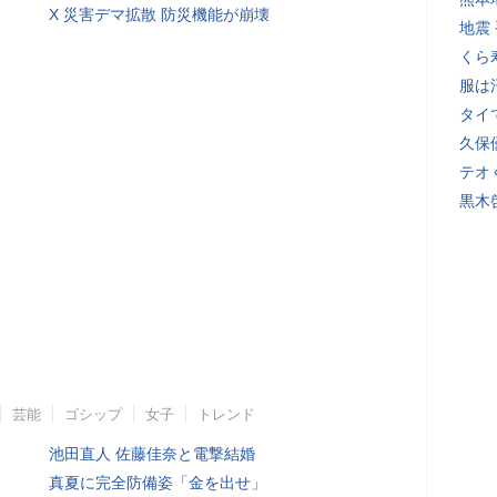
X 災害デマ拡散 防災機能が崩壊
地震
くら
服は
タイ
久保
テオ
黒木
芸能
ゴシップ
女子
トレンド
池田直人 佐藤佳奈と電撃結婚
真夏に完全防備姿「金を出せ」