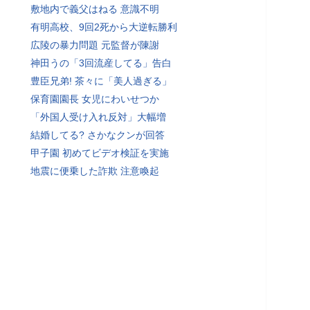
敷地内で義父はねる 意識不明
有明高校、9回2死から大逆転勝利
広陵の暴力問題 元監督が陳謝
神田うの「3回流産してる」告白
豊臣兄弟! 茶々に「美人過ぎる」
保育園園長 女児にわいせつか
「外国人受け入れ反対」大幅増
結婚してる? さかなクンが回答
甲子園 初めてビデオ検証を実施
地震に便乗した詐欺 注意喚起