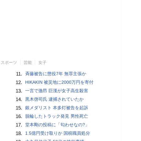
スポーツ
芸能
女子
11.
斉藤被告に懲役7年 無罪主張か
12.
HIKAKIN 被災地に2000万円を寄付
13.
一言で激昂 巨漢が女子高生殺害
14.
黒木啓司氏 逮捕されていたか
15.
銀メダリスト 本多灯被告を起訴
16.
脱輪したトラック発見 男性死亡
17.
堂本剛の投稿に「匂わせなの?」
18.
1.5億円受け取りか 国税職員処分