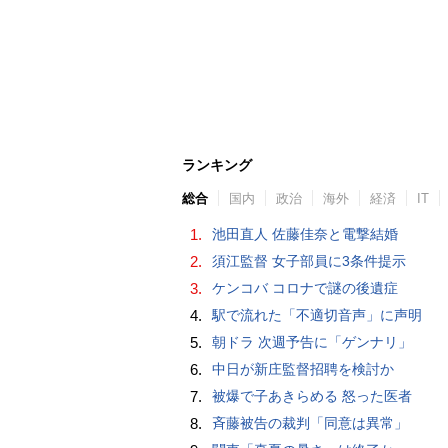
ランキング
総合
国内
政治
海外
経済
IT
1.
池田直人 佐藤佳奈と電撃結婚
2.
須江監督 女子部員に3条件提示
3.
ケンコバ コロナで謎の後遺症
4.
駅で流れた「不適切音声」に声明
5.
朝ドラ 次週予告に「ゲンナリ」
6.
中日が新庄監督招聘を検討か
7.
被爆で子あきらめる 怒った医者
8.
斉藤被告の裁判「同意は異常」