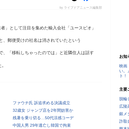
by ライブドアニュース編集部
業者」として注目を集めた輸入会社「ユースビオ」
ると、郵便受けの社名は消されていたという
うで、「移転しちゃったのでは」と近隣住人は話す
お知
た。
映画
い。
ト！
主要
脱輪
ファウチ氏 訴追求める決議成立
広陵
32歳女 ジャンプ店を2年間妨害か
銀メ
残暑を乗り切る…50代涼感コーデ
詐取
中国人男 29年逃亡し韓国で拘束
熊本