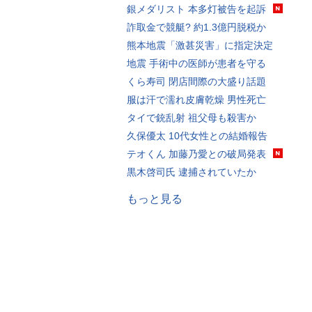
銀メダリスト 本多灯被告を起訴
詐取金で競艇? 約1.3億円脱税か
熊本地震「激甚災害」に指定決定
地震 手術中の医師が患者を守る
くら寿司 閉店間際の大盛り話題
服は汗で濡れ皮膚乾燥 男性死亡
タイで銃乱射 祖父母も殺害か
久保優太 10代女性との結婚報告
テオくん 加藤乃愛との破局発表
黒木啓司氏 逮捕されていたか
もっと見る