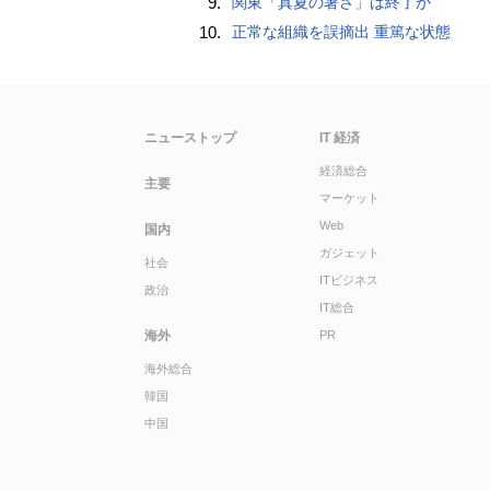
9.
関東「真夏の暑さ」は終了か
10.
正常な組織を誤摘出 重篤な状態
ニューストップ
IT 経済
経済総合
主要
マーケット
Web
国内
ガジェット
社会
ITビジネス
政治
IT総合
海外
PR
海外総合
韓国
中国