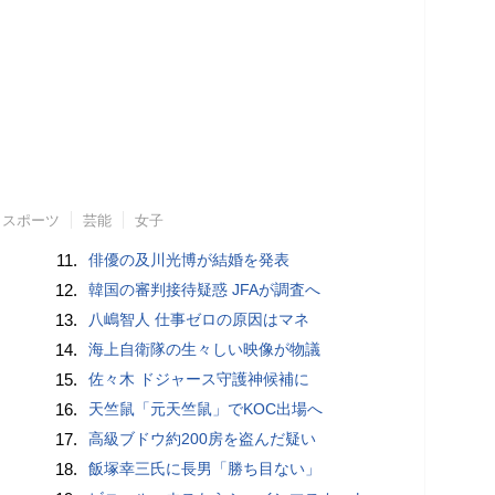
スポーツ
芸能
女子
11.
俳優の及川光博が結婚を発表
12.
韓国の審判接待疑惑 JFAが調査へ
13.
八嶋智人 仕事ゼロの原因はマネ
14.
海上自衛隊の生々しい映像が物議
15.
佐々木 ドジャース守護神候補に
16.
天竺鼠「元天竺鼠」でKOC出場へ
17.
高級ブドウ約200房を盗んだ疑い
18.
飯塚幸三氏に長男「勝ち目ない」