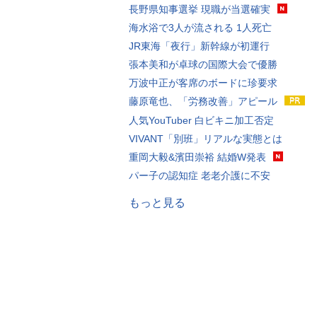
長野県知事選挙 現職が当選確実
海水浴で3人が流される 1人死亡
JR東海「夜行」新幹線が初運行
張本美和が卓球の国際大会で優勝
万波中正が客席のボードに珍要求
藤原竜也、「労務改善」アピール
人気YouTuber 白ビキニ加工否定
VIVANT「別班」リアルな実態とは
重岡大毅&濱田崇裕 結婚W発表
パー子の認知症 老老介護に不安
もっと見る