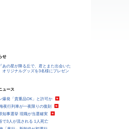
らせ
『あの星が降る丘で、君とまた出会いた
』オリジナルグッズを3名様にプレゼン
ニュース
ン爆発「貴重品OK」と許可か
東海夜行列車が一夜限りの復刻
県知事選挙 現職が当選確実
浴で3人が流される 1人死亡
東海「夜行」新幹線が初運行