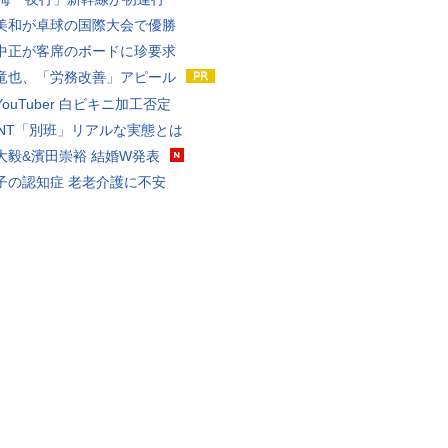
美和が卓球の国際大会で優勝
中正が客席のボードに珍要求
竜也、「労務改善」アピール
ouTuber 白ビキニ加工否定
VANT「別班」リアルな実態とは
大毅&濱田崇裕 結婚W発表
子の認知症 老老介護に不安