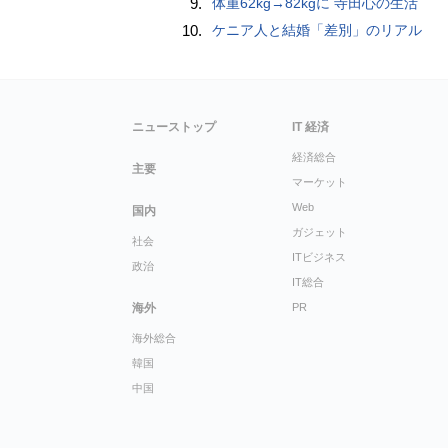
9.
体重62kg→82kgに 寺田心の生活
10.
ケニア人と結婚「差別」のリアル
ニューストップ
IT 経済
経済総合
主要
マーケット
Web
国内
ガジェット
社会
ITビジネス
政治
IT総合
海外
PR
海外総合
韓国
中国