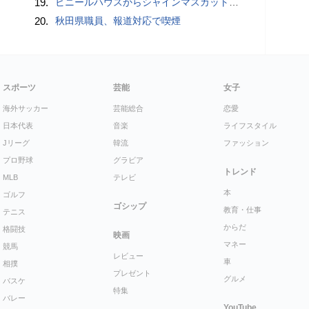
19.
ビニールハウスからシャインマスカット約200房を盗んだ疑い ネットで販売か 無職の男（42）逮捕 岡山県警
20.
秋田県職員、報道対応で喫煙
スポーツ
芸能
女子
海外サッカー
芸能総合
恋愛
日本代表
音楽
ライフスタイル
Jリーグ
韓流
ファッション
プロ野球
グラビア
トレンド
MLB
テレビ
本
ゴルフ
ゴシップ
教育・仕事
テニス
からだ
格闘技
映画
マネー
競馬
レビュー
車
相撲
プレゼント
グルメ
バスケ
特集
バレー
YouTube