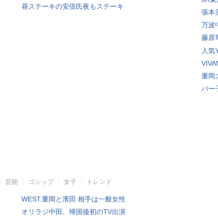
昼ステーキの安倍氏夜もステーキ
張本
万波
藤原
人気Y
VI
重岡
パー
芸能
ゴシップ
女子
トレンド
WEST.重岡と濱田 相手は一般女性
オリラジ中田、帰国後初のTV出演