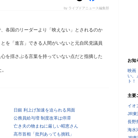
by ライブドアニュース編集部
で、各国のリーダーより「映えない」とされるのか
ことを「進言」できる人間がいないと元自民党議員
人心を揺さぶる言葉を持っていない点だと指摘した
お知
た。
映画
い。
ト！
主要
イオ
日銀 利上げ加速を迫られる局面
JR
公務員給与増 制度改革は停滞
長野
亡き夫の物まねに厳しい昭恵さん
海水
高市首相「批判あっても挑戦」
JR