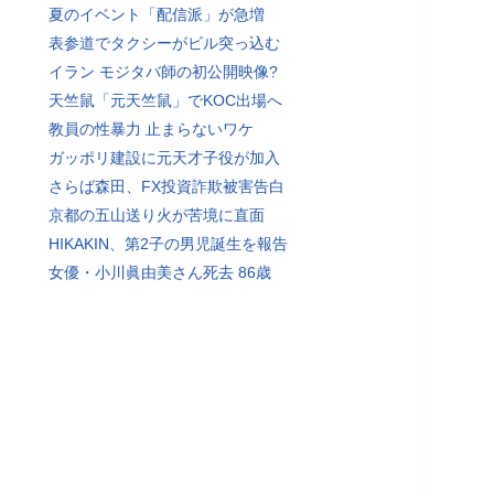
夏のイベント「配信派」が急増
表参道でタクシーがビル突っ込む
イラン モジタバ師の初公開映像?
天竺鼠「元天竺鼠」でKOC出場へ
教員の性暴力 止まらないワケ
ガッポリ建設に元天才子役が加入
さらば森田、FX投資詐欺被害告白
京都の五山送り火が苦境に直面
HIKAKIN、第2子の男児誕生を報告
女優・小川眞由美さん死去 86歳