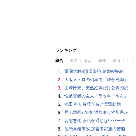
ランキング
総合
国内
政治
海外
経済
IT
1.
重岡大毅&濱田崇裕 結婚W発表
2.
大阪メトロの列車で「煙が充満」
3.
山崎怜奈、突然妊娠だけ公表の訳
4.
性被害者の友人「ラッキーやん」
5.
池田直人 佐藤佳奈と電撃結婚
6.
児ポ動画770本 酒飲ませ性加害か
7.
容態悪化 会話が通じないパー子
8.
池袋暴走事故 加害者家族の苦悩