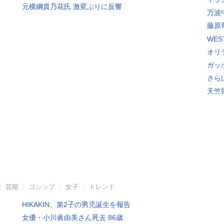
元横綱貴乃花氏 激変ぶりに反響
万波
藤原
WE
オリ
ガッ
さら
天竺
芸能
ゴシップ
女子
トレンド
HIKAKIN、第2子の男児誕生を報告
女優・小川眞由美さん死去 86歳