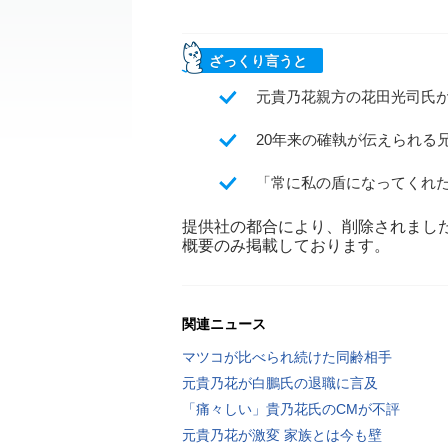
ざっくり言うと
元貴乃花親方の花田光司氏が
20年来の確執が伝えられる
「常に私の盾になってくれ
提供社の都合により、削除されまし
概要のみ掲載しております。
関連ニュース
マツコが比べられ続けた同齢相手
元貴乃花が白鵬氏の退職に言及
「痛々しい」貴乃花氏のCMが不評
元貴乃花が激変 家族とは今も壁