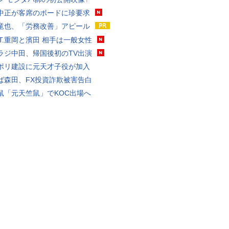
中正が客席のボードに珍要求
竜也、「労務改善」アピール
ST.重岡と濱田 相手は一般女性
ラジ中田、帰国後初のTV出演
ポリ建設に元天才子役が加入
ば森田、FX投資詐欺被害告白
鼠「元天竺鼠」でKOC出場へ