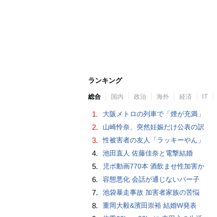
ランキング
総合
国内
政治
海外
経済
IT
1.
大阪メトロの列車で「煙が充満」
2.
山崎怜奈、突然妊娠だけ公表の訳
3.
性被害者の友人「ラッキーやん」
4.
池田直人 佐藤佳奈と電撃結婚
5.
児ポ動画770本 酒飲ませ性加害か
6.
容態悪化 会話が通じないパー子
7.
池袋暴走事故 加害者家族の苦悩
8.
重岡大毅&濱田崇裕 結婚W発表