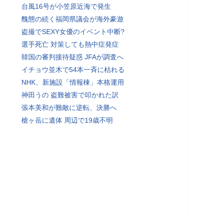
台風16号が小笠原近海で発生
醜態の続く福岡県議会が海外豪遊
盗撮でSEXY女優のイベント中断?
選手死亡 対策しても熱中症発症
韓国の審判接待疑惑 JFAが調査へ
イチョウ並木で54本一斉に枯れる
NHK、新施設「情報棟」本格運用
神田うの 盗難被害で叩かれた訳
張本美和が難敵に逆転、決勝へ
槍ヶ岳に遺体 周辺で19歳不明