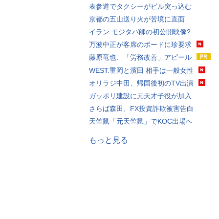
表参道でタクシーがビル突っ込む
京都の五山送り火が苦境に直面
イラン モジタバ師の初公開映像?
万波中正が客席のボードに珍要求
藤原竜也、「労務改善」アピール
WEST.重岡と濱田 相手は一般女性
オリラジ中田、帰国後初のTV出演
ガッポリ建設に元天才子役が加入
さらば森田、FX投資詐欺被害告白
天竺鼠「元天竺鼠」でKOC出場へ
もっと見る