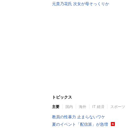
元貴乃花氏 次女が母そっくりか
トピックス
主要
国内
海外
IT 経済
スポーツ
教員の性暴力 止まらないワケ
夏のイベント「配信派」が急増