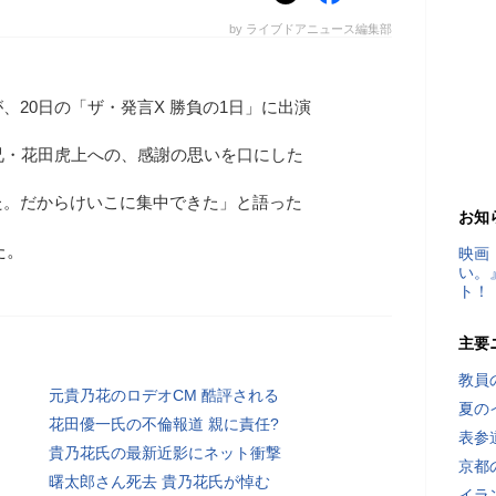
by ライブドアニュース編集部
、20日の「ザ・発言X 勝負の1日」に出演
兄・花田虎上への、感謝の思いを口にした
た。だからけいこに集中できた」と語った
お知
た。
映画
い。
ト！
主要
教員
元貴乃花のロデオCM 酷評される
夏の
花田優一氏の不倫報道 親に責任?
表参
貴乃花氏の最新近影にネット衝撃
京都
曙太郎さん死去 貴乃花氏が悼む
イラ