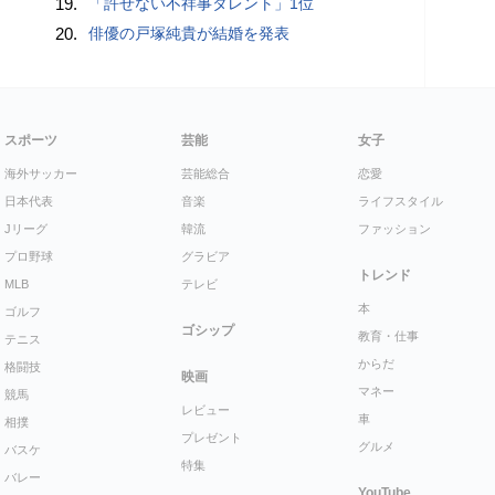
19.
「許せない不祥事タレント」1位
20.
俳優の戸塚純貴が結婚を発表
スポーツ
芸能
女子
海外サッカー
芸能総合
恋愛
日本代表
音楽
ライフスタイル
Jリーグ
韓流
ファッション
プロ野球
グラビア
トレンド
MLB
テレビ
本
ゴルフ
ゴシップ
教育・仕事
テニス
からだ
格闘技
映画
マネー
競馬
レビュー
車
相撲
プレゼント
グルメ
バスケ
特集
バレー
YouTube