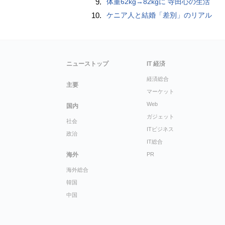
9.
体重62kg→82kgに 寺田心の生活
10.
ケニア人と結婚「差別」のリアル
ニューストップ
IT 経済
経済総合
主要
マーケット
Web
国内
ガジェット
社会
ITビジネス
政治
IT総合
海外
PR
海外総合
韓国
中国