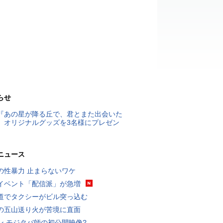
らせ
『あの星が降る丘で、君とまた出会いた
』オリジナルグッズを3名様にプレゼン
ニュース
の性暴力 止まらないワケ
イベント「配信派」が急増
道でタクシーがビル突っ込む
の五山送り火が苦境に直面
ン モジタバ師の初公開映像?