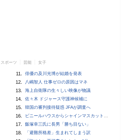
スポーツ
芸能
女子
11.
俳優の及川光博が結婚を発表
12.
八嶋智人 仕事ゼロの原因はマネ
13.
海上自衛隊の生々しい映像が物議
14.
佐々木 ドジャース守護神候補に
15.
韓国の審判接待疑惑 JFAが調査へ
16.
ビニールハウスからシャインマスカット約200房を盗んだ疑い ネットで販売か 無職の男（42）逮捕 岡山県警
17.
飯塚幸三氏に長男「勝ち目ない」
18.
「避難所格差」生まれてしまう訳