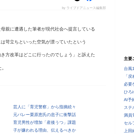
by ライブドアニュース編集部
た母親に遭遇した筆者が現代社会へ提言している
には苛立ちといった空気が漂っていたという
働き方改革はどこに行ったのでしょう」と訴えた
主要
た。
台風
「戻
必要
ひろ
AI
芸人に「育児警察」から指摘続々
ステ
元バレー栗原恵氏の息子に衝撃話
満員
育児男性が増加「産後うつ」課題
セル
子が嫌われる理由、伝えるべきか
上田