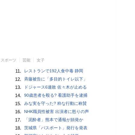
スポーツ
芸能
女子
11.
レストランで192人食中毒 静岡
12.
斉藤被告に「多目的トイレ以下」
13.
ドジャース6連敗 佐々木が止める
14.
90歳患者を殴る? 看護助手を逮捕
15.
みな実を守った? 粋な行動に称賛
16.
NHK職員性被害 出演者に怒りの声
17.
「泥酔者」熊本で通報が頻発か
18.
茨城県「パスポート」発行を発表