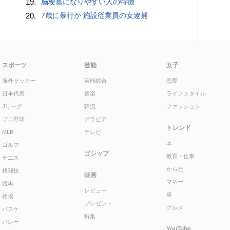
19.
脳梗塞になりやすい人の特徴
20.
7歳に暴行か 施設従業員の女逮捕
スポーツ
芸能
女子
海外サッカー
芸能総合
恋愛
日本代表
音楽
ライフスタイル
Jリーグ
韓流
ファッション
プロ野球
グラビア
トレンド
MLB
テレビ
本
ゴルフ
ゴシップ
教育・仕事
テニス
からだ
格闘技
映画
マネー
競馬
レビュー
車
相撲
プレゼント
グルメ
バスケ
特集
バレー
YouTube