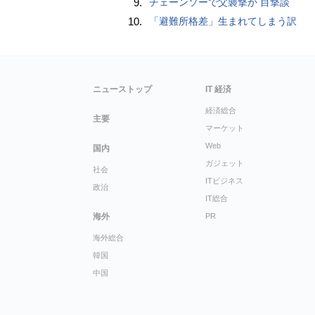
9.
チェーンソーで父襲撃か 目撃談
10.
「避難所格差」生まれてしまう訳
ニューストップ
IT 経済
経済総合
主要
マーケット
Web
国内
ガジェット
社会
ITビジネス
政治
IT総合
海外
PR
海外総合
韓国
中国