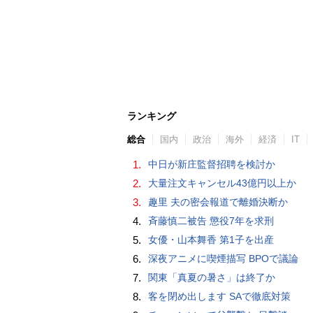
ランキング
総合
国内
政治
海外
経済
IT
1.
中日が新庄監督招聘を検討か
2.
大量注文キャンセル43億円以上か
3.
趣里 夫の密会報道で離婚決断か
4.
斉藤慎二被告 懲役7年を求刑
5.
女優・山本舞香 第1子を出産
6.
深夜アニメに喫煙描写 BPOで議論
7.
関東「真夏の暑さ」は終了か
8.
客を閉め出します SAで徹底対策