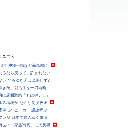
ニュース
13号 沖縄一部など暴風域に
れるなら戻って」許されない
ない ひろゆき氏は出馬せず?
ゆき氏、就活生を一刀両断
予約に店側激怒「もはやテロ」
ルス増税か 厄介な制度改正
電車にベビーカー 議論呼ぶ
フレジ 日本で導入続く事情
綺世の「家族写真」に大反響