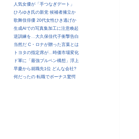
人気女優が「手つなぎデート」
ひろゆき氏の新党 候補者擁立か
歌舞伎俳優 20代女性ひき逃げか
生成AIでの写真集加工に注意喚起
逆訓練を…大久保佳代子衝撃告白
当然だ C・ロナが贈った言葉とは
トヨタの指定席が…時価市場変化
ド軍に「最強ブルペン構想」浮上
早慶から就職先1位 どんな会社?
何だったの 転職でボーナス驚愕