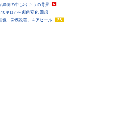
が異例の申し出 回収の背景
140キロから劇的変化 回想
竜也「労務改善」をアピール