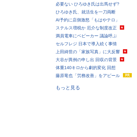
必要ない ひろゆき氏は出馬せず?
ひろゆき氏、就活生を一刀両断
AI予約に店側激怒「もはやテロ」
ステルス増税か 厄介な制度改正
満員電車にベビーカー 議論呼ぶ
セルフレジ 日本で導入続く事情
上田綺世の「家族写真」に大反響
大谷が異例の申し出 回収の背景
体重140キロから劇的変化 回想
藤原竜也「労務改善」をアピール
もっと見る