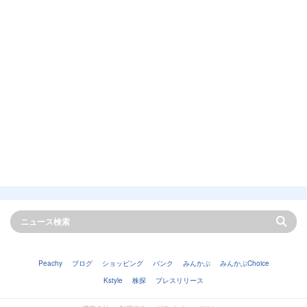
Peachy
ブログ
ショッピング
バンク
みんかぶ
みんかぶChoice
Kstyle
株探
プレスリリース