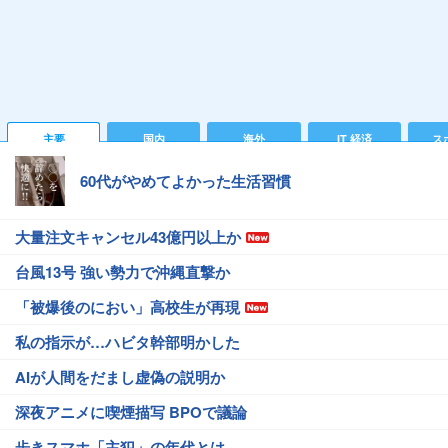
主要
国内
海外
IT 経済
ス
60代がやめてよかった生活習慣
大量注文キャンセル43億円以上か
台風13号 強い勢力で沖縄直撃か
「被爆後のにおい」高校生が再現
私の指示が…ハビタ幹部明かした
AIが人間をだまし虚偽の説明か
深夜アニメに喫煙描写 BPOで議論
歩きスマホ「主犯」の年代とは