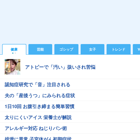
健康
芸能
ゴシップ
女子
トレンド
Y
アトピーで「汚い」扱いされ苦悩
認知症研究で「音」注目される
夫の「産後うつ」にみられる症状
1日10回 お腹引き締まる簡単習慣
太りにくいアイス 栄養士が解説
アレルギー対応 ねじりパン術
排泄に異常 子宮体がん初期症状