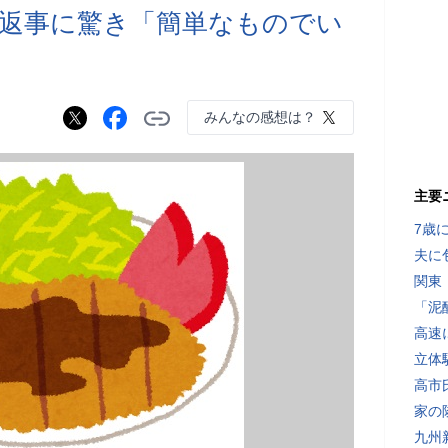
返事に驚き「簡単なものでい
」
みんなの感想は？
主要
7歳
夫に
関東
「泥
高速
立体
高市
家の
九州