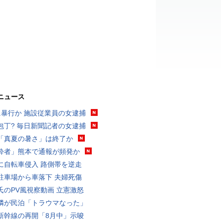
ニュース
に暴行か 施設従業員の女逮捕
包丁? 毎日新聞記者の女逮捕
「真夏の暑さ」は終了か
酔者」熊本で通報が頻発か
に自転車侵入 路側帯を逆走
駐車場から車落下 夫婦死傷
氏のPV風視察動画 立憲激怒
隣が民泊「トラウマなった」
新幹線の再開「8月中」示唆