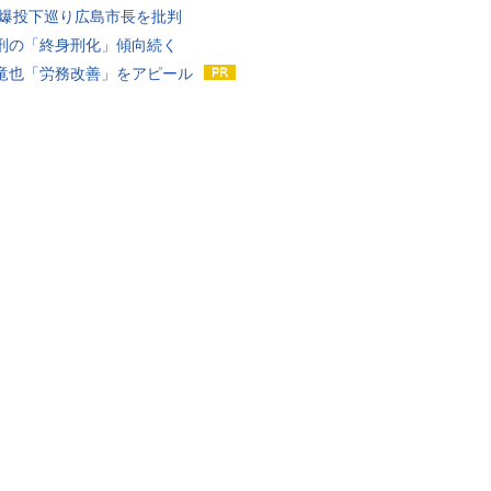
原爆投下巡り広島市長を批判
刑の「終身刑化」傾向続く
竜也「労務改善」をアピール