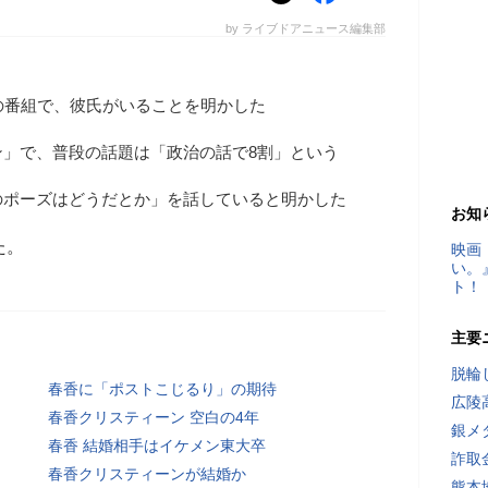
by ライブドアニュース編集部
の番組で、彼氏がいることを明かした
ン」で、普段の話題は「政治の話で8割」という
のポーズはどうだとか」を話していると明かした
お知
た。
映画
い。
ト！
主要
脱輪
春香に「ポストこじるり」の期待
広陵
春香クリスティーン 空白の4年
銀メ
春香 結婚相手はイケメン東大卒
詐取
春香クリスティーンが結婚か
熊本