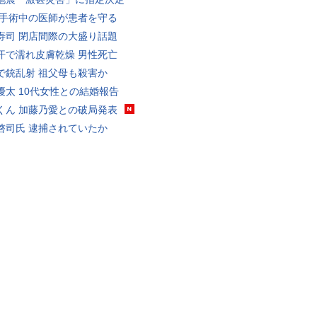
 手術中の医師が患者を守る
寿司 閉店間際の大盛り話題
汗で濡れ皮膚乾燥 男性死亡
で銃乱射 祖父母も殺害か
優太 10代女性との結婚報告
くん 加藤乃愛との破局発表
啓司氏 逮捕されていたか