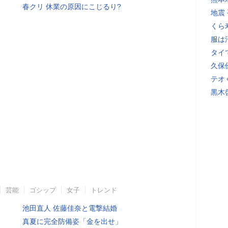
春クリ 休業の原因にこじるり?
地震
くら
服は
タイ
久保
テオ
黒木
芸能
ゴシップ
女子
トレンド
池田直人 佐藤佳奈と電撃結婚
真夏に完全防備姿「金を出せ」