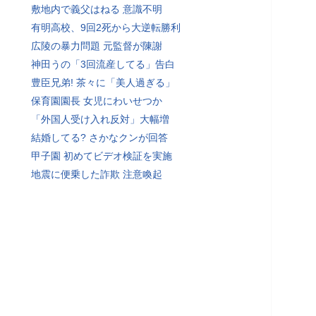
敷地内で義父はねる 意識不明
有明高校、9回2死から大逆転勝利
広陵の暴力問題 元監督が陳謝
神田うの「3回流産してる」告白
豊臣兄弟! 茶々に「美人過ぎる」
保育園園長 女児にわいせつか
「外国人受け入れ反対」大幅増
結婚してる? さかなクンが回答
甲子園 初めてビデオ検証を実施
地震に便乗した詐欺 注意喚起