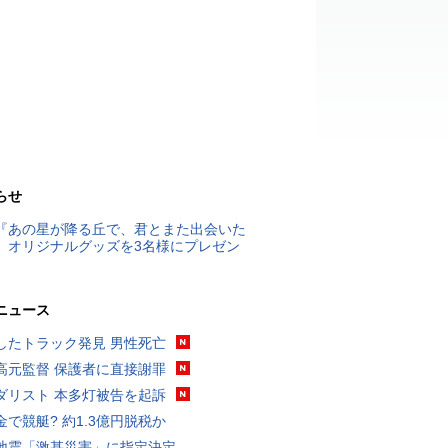
らせ
『あの星が降る丘で、君とまた出会いた
』オリジナルグッズを3名様にプレゼン
ニュース
したトラック発見 男性死亡
高元監督 保護者に直接謝罪
ダリスト 本多灯被告を起訴
金で競艇? 約1.3億円脱税か
地震「激甚災害」に指定決定