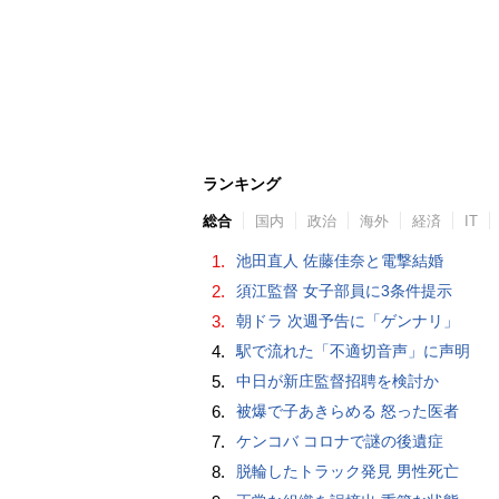
ランキング
総合
国内
政治
海外
経済
IT
1.
池田直人 佐藤佳奈と電撃結婚
2.
須江監督 女子部員に3条件提示
3.
朝ドラ 次週予告に「ゲンナリ」
4.
駅で流れた「不適切音声」に声明
5.
中日が新庄監督招聘を検討か
6.
被爆で子あきらめる 怒った医者
7.
ケンコバ コロナで謎の後遺症
8.
脱輪したトラック発見 男性死亡