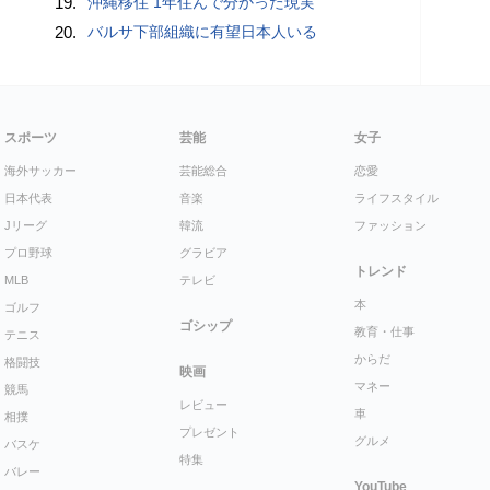
19.
沖縄移住 1年住んで分かった現実
20.
バルサ下部組織に有望日本人いる
スポーツ
芸能
女子
海外サッカー
芸能総合
恋愛
日本代表
音楽
ライフスタイル
Jリーグ
韓流
ファッション
プロ野球
グラビア
トレンド
MLB
テレビ
本
ゴルフ
ゴシップ
教育・仕事
テニス
からだ
格闘技
映画
マネー
競馬
レビュー
車
相撲
プレゼント
グルメ
バスケ
特集
バレー
YouTube