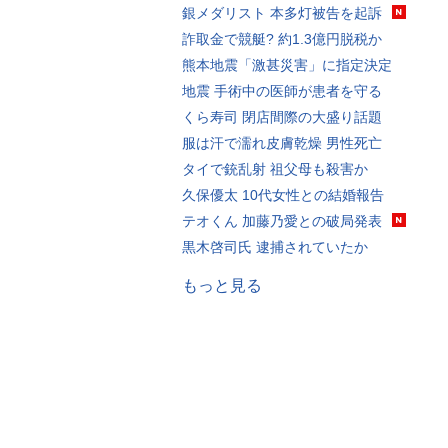
銀メダリスト 本多灯被告を起訴
詐取金で競艇? 約1.3億円脱税か
熊本地震「激甚災害」に指定決定
地震 手術中の医師が患者を守る
くら寿司 閉店間際の大盛り話題
服は汗で濡れ皮膚乾燥 男性死亡
タイで銃乱射 祖父母も殺害か
久保優太 10代女性との結婚報告
テオくん 加藤乃愛との破局発表
黒木啓司氏 逮捕されていたか
もっと見る