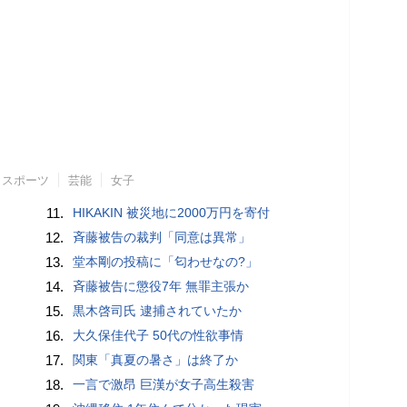
スポーツ
芸能
女子
11.
HIKAKIN 被災地に2000万円を寄付
12.
斉藤被告の裁判「同意は異常」
13.
堂本剛の投稿に「匂わせなの?」
14.
斉藤被告に懲役7年 無罪主張か
15.
黒木啓司氏 逮捕されていたか
16.
大久保佳代子 50代の性欲事情
17.
関東「真夏の暑さ」は終了か
18.
一言で激昂 巨漢が女子高生殺害