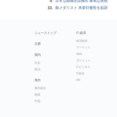
9.
正常な組織を誤摘出 重篤な状態
10.
銀メダリスト 本多灯被告を起訴
ニューストップ
IT 経済
経済総合
主要
マーケット
Web
国内
ガジェット
社会
ITビジネス
政治
IT総合
海外
PR
海外総合
韓国
中国