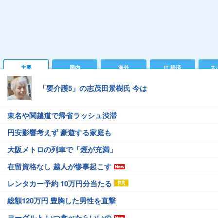
主要
国内
海外
IT 経済
ス
「要介護5」の志茂田景樹氏 今は
東名や関越道で帰省ラッシュ渋滞
円安影響考えず 豪遊する家庭も
大阪メトロの列車で「煙が充満」
在留資格なし 越人が惨事起こす
レンタカー予約 10万円分当たる
総額120万円 豊胸した男性を直撃
ヨーグルト いつ食べたらいいの