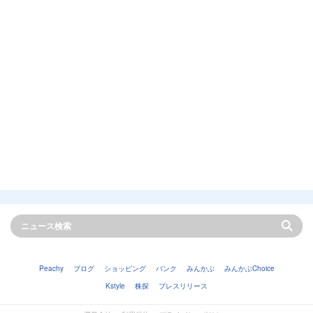
Peachy
ブログ
ショッピング
バンク
みんかぶ
みんかぶChoice
Kstyle
株探
プレスリリース