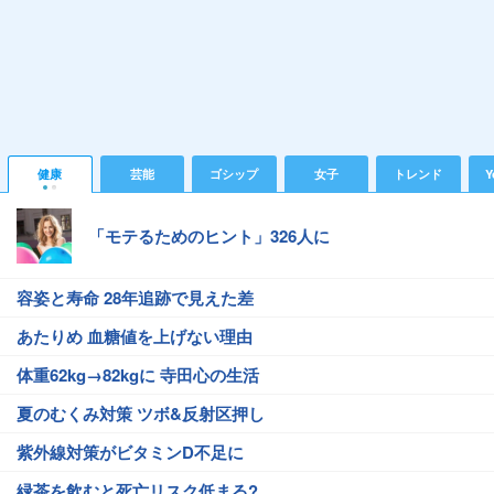
健康
芸能
ゴシップ
女子
トレンド
Y
「モテるためのヒント」326人に
容姿と寿命 28年追跡で見えた差
あたりめ 血糖値を上げない理由
体重62kg→82kgに 寺田心の生活
夏のむくみ対策 ツボ&反射区押し
紫外線対策がビタミンD不足に
緑茶を飲むと死亡リスク低まる?