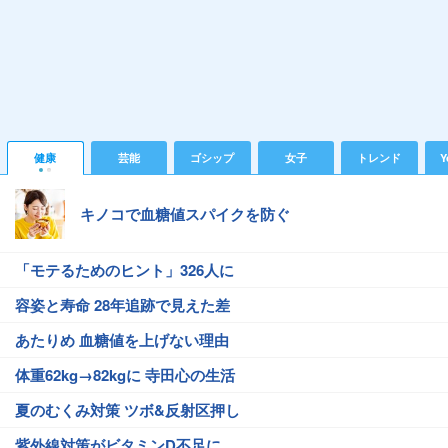
健康
芸能
ゴシップ
女子
トレンド
Y
キノコで血糖値スパイクを防ぐ
「モテるためのヒント」326人に
容姿と寿命 28年追跡で見えた差
あたりめ 血糖値を上げない理由
体重62kg→82kgに 寺田心の生活
夏のむくみ対策 ツボ&反射区押し
紫外線対策がビタミンD不足に