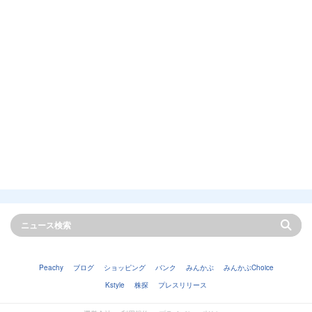
Peachy
ブログ
ショッピング
バンク
みんかぶ
みんかぶChoice
Kstyle
株探
プレスリリース