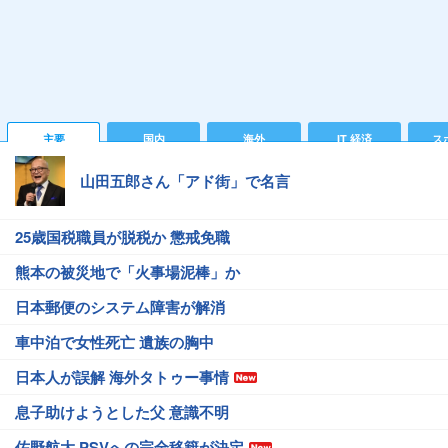
主要
国内
海外
IT 経済
ス
山田五郎さん「アド街」で名言
25歳国税職員が脱税か 懲戒免職
熊本の被災地で「火事場泥棒」か
日本郵便のシステム障害が解消
車中泊で女性死亡 遺族の胸中
日本人が誤解 海外タトゥー事情
息子助けようとした父 意識不明
佐野航大 PSVへの完全移籍が決定