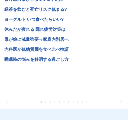
緑茶を飲むと死亡リスク低まる?
ヨーグルト いつ食べたらいい?
休みだが疲れる 隠れ疲労対策は
母が娘に減量強要→家庭内別居へ
内科医が低糖質麺を食べ比べ検証
睡眠時の悩みを解消する過ごし方