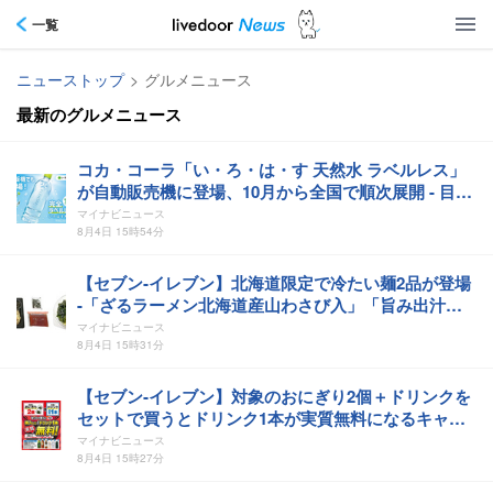
一覧
ニューストップ
>
グルメニュース
最新のグルメニュース
コカ・コーラ「い・ろ・は・す 天然水 ラベルレス」
が自動販売機に登場、10月から全国で順次展開 - 目的
は?
マイナビニュース
8月4日 15時54分
【セブン‐イレブン】北海道限定で冷たい麺2品が登場
-「ざるラーメン北海道産山わさび入」「旨み出汁ス
ープの冷かけ函館塩ラーメン」
マイナビニュース
8月4日 15時31分
【セブン‐イレブン】対象のおにぎり2個＋ドリンクを
セットで買うとドリンク1本が実質無料になるキャン
ペーン - 5日間限定
マイナビニュース
8月4日 15時27分