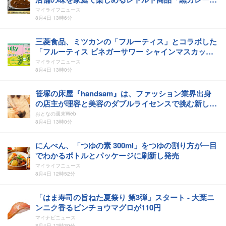
を発売
マイライフニュース
8月4日 13時6分
三菱食品、ミツカンの「フルーティス」とコラボした
「フルーティス ビネガーサワー シャインマスカット
味」を発売
マイライフニュース
8月4日 13時0分
笹塚の床屋『handsam』は、ファッション業界出身
の店主が理容と美容のダブルライセンスで挑む新しい
カルチャー発信基地
おとなの週末Web
8月4日 13時0分
にんべん、「つゆの素 300ml」をつゆの割り方が一目
でわかるボトルとパッケージに刷新し発売
マイライフニュース
8月4日 12時52分
「はま寿司の旨ねた夏祭り 第3弾」スタート - 大葉ニ
ンニク香るビンチョウマグロが110円
マイナビニュース
8月4日 12時39分