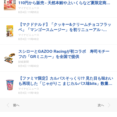
110円から販売 - 天然本鮪や上いくらなど夏限定商品
も
マイナビニュース
8月4日 11時55分
【マクドナルド】「クッキー&クリームチョコフラッ
ペ」「マンゴースムージー」を初リニューアル -
TVCMにはHANAのJISOO・YURIが登場
マイナビニュース
8月4日 11時46分
スシローとGAZOO Racingが初コラボ 寿司モチー
フの「GRミニカー」を全国で提供
財経新聞
8月4日 11時30分
【ファミマ限定】カルパスそっくり!? 見た目も味わい
も再現した「じゃがりこ まじカルパス味bits」数量限
定で発売
マイナビニュース
8月4日 11時18分
前へ
次へ