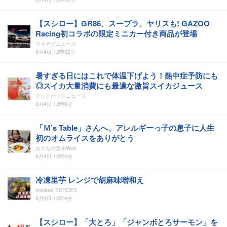
【スシロー】GR86、スープラ、ヤリスも! GAZOO
Racing初コラボの限定ミニカー付き商品が登場
マイナビニュース
8月4日 12時32分
暑すぎる日にはこれで体温下げよう！熱中症予防にも
◎スイカ大量消費にも最適な激旨スイカジュース
クックパッドニュース
8月4日 12時0分
「Ｍ’s Table」さんへ。アレルギーっ子の息子に人生
初のオムライスをありがとう
おとなの週末Web
8月4日 12時0分
冷凍里芋 レンジで胡麻味噌和え
livedoor ECHOES
8月4日 12時0分
【スシロー】「大とろ」「ジャンボとろサーモン」を