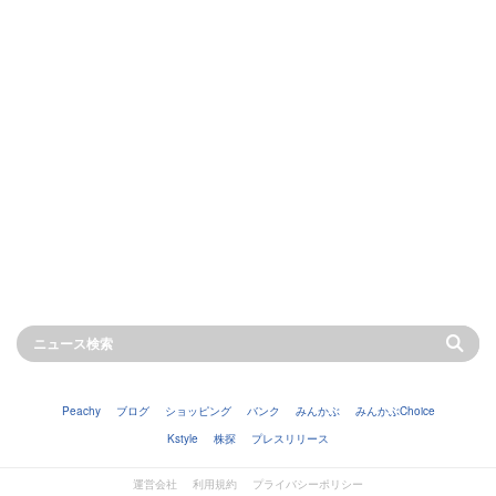
Peachy
ブログ
ショッピング
バンク
みんかぶ
みんかぶChoice
Kstyle
株探
プレスリリース
運営会社
利用規約
プライバシーポリシー