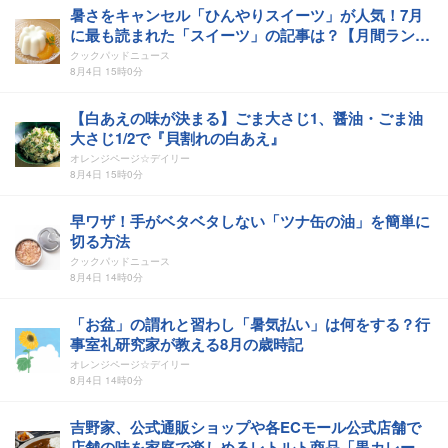
暑さをキャンセル「ひんやりスイーツ」が人気！7月
に最も読まれた「スイーツ」の記事は？【月間ランキ
ングTOP5】
クックパッドニュース
8月4日 15時0分
【白あえの味が決まる】ごま大さじ1、醤油・ごま油
大さじ1/2で『貝割れの白あえ』
オレンジページ☆デイリー
8月4日 15時0分
早ワザ！手がベタベタしない「ツナ缶の油」を簡単に
切る方法
クックパッドニュース
8月4日 14時0分
「お盆」の謂れと習わし「暑気払い」は何をする？行
事室礼研究家が教える8月の歳時記
オレンジページ☆デイリー
8月4日 14時0分
吉野家、公式通販ショップや各ECモール公式店舗で
店舗の味を家庭で楽しめるレトルト商品「黒カレー」