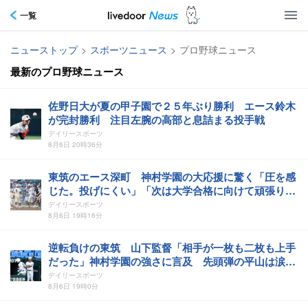
一覧
ニューストップ
>
スポーツニュース
>
プロ野球ニュース
最新のプロ野球ニュース
佐野日大が夏の甲子園で２５年ぶり勝利 エース鈴木
が完封勝利 注目左腕の高部と息詰まる投手戦
デイリースポーツ
8月6日 20時36分
東筑のエース深町 神村学園の大応援に驚く「圧を感
じた。投げにくい」「次は大学合格に向けて頑張りた
い」
デイリースポーツ
8月6日 19時16分
逆転負けの東筑 山下監督「相手が一枚も二枚も上手
だった」神村学園の強さに言及 先頭弾の平山は涙
「勝ちたかったのが一番」
デイリースポーツ
8月6日 19時0分