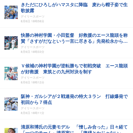
きただにひろしがハマスタに降臨 麦わら帽子姿で生
歌披露
デイリースポーツ
8月6日 18時58分
快勝の神村学園・小田監督 好救援のエース龍頭を称
賛「さすがだなという一言に尽きる」先発松永からの
継投策で逆転勝ち
デイリースポーツ
8月6日 18時33分
Ｖ候補の神村学園が逆転勝ちで初戦突破 エース龍頭
が好救援 東筑との九州対決を制す
デイリースポーツ
8月6日 18時12分
阪神・ガルシアが２戦連発の特大３ラン 打線爆発で
初回から７得点
デイリースポーツ
8月6日 18時11分
清原和博氏の元妻モデル 「憎しみ合った」日々経て
「一つのチーム」清原家に 「復縁とかじゃない」