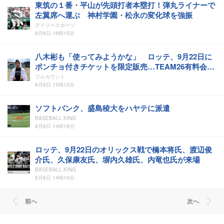
東筑の１番・平山が先頭打者本塁打！弾丸ライナーで
左翼席へ運ぶ 神村学園・松永の変化球を強振
デイリースポーツ
8月6日 16時15分
八木彬も「使ってみようかな」 ロッテ、9月22日に
ポンチョ付きチケットを限定販売…TEAM26有料会員
が対象
フルカウント
8月6日 15時12分
ソフトバンク、盛島稜大をハヤテに派遣
BASEBALL KING
8月6日 14時18分
ロッテ、9月22日のオリックス戦で橋本将氏、渡辺俊
介氏、久保康友氏、塀内久雄氏、内竜也氏が来場
BASEBALL KING
8月6日 14時10分
前へ
次へ