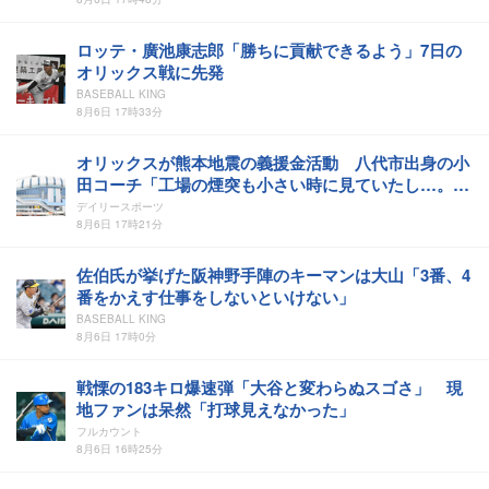
ロッテ・廣池康志郎「勝ちに貢献できるよう」7日の
オリックス戦に先発
BASEBALL KING
8月6日 17時33分
オリックスが熊本地震の義援金活動 八代市出身の小
田コーチ「工場の煙突も小さい時に見ていたし…。心
が痛くなる」
デイリースポーツ
8月6日 17時21分
佐伯氏が挙げた阪神野手陣のキーマンは大山「3番、4
番をかえす仕事をしないといけない」
BASEBALL KING
8月6日 17時0分
戦慄の183キロ爆速弾「大谷と変わらぬスゴさ」 現
地ファンは呆然「打球見えなかった」
フルカウント
8月6日 16時25分