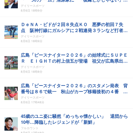
「子供達が『今が一番良いよね』って」
デイリースポーツ
8月6日 18時9分
ＤｅＮＡ・ビドが２回８失点ＫＯ 悪夢の初回７失
点 阪神打線にガルシアに２戦連発３ランなど打者一
巡の猛攻許し１イニングで４３球費やす
デイリースポーツ
8月6日 18時9分
広島「ピースナイター２０２６」の始球式にＳＵＰＥ
Ｒ ＥＩＧＨＴの村上信五が登場 祖父が広島県出
身 ノーバウンド投球に大きな拍手
デイリースポーツ
8月6日 18時8分
広島「ピースナイター２０２６」のスタメン発表 背
番号は８６で統一 秋山がカープ移籍後初の４番 岡
本が７勝目狙う
デイリースポーツ
8月6日 17時48分
45歳のユニ姿に騒然「めっちゃ懐かしい」 退団から
10年…降臨したレジェンドが「新鮮」
フルカウント
8月6日 17時48分