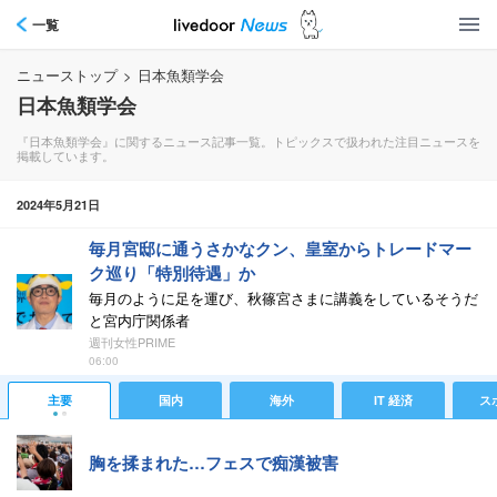
一覧
ニューストップ
>
日本魚類学会
日本魚類学会
『日本魚類学会』に関するニュース記事一覧。トピックスで扱われた注目ニュースを
掲載しています。
2024年5月21日
毎月宮邸に通うさかなクン、皇室からトレードマー
ク巡り「特別待遇」か
毎月のように足を運び、秋篠宮さまに講義をしているそうだ
と宮内庁関係者
週刊女性PRIME
06:00
主要
国内
海外
IT 経済
ス
胸を揉まれた…フェスで痴漢被害