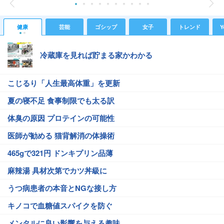
健康
芸能
ゴシップ
女子
トレンド
Y
冷蔵庫を見れば貯まる家かわかる
こじるり「人生最高体重」を更新
夏の寝不足 食事制限でも太る訳
体臭の原因 プロテインの可能性
医師が勧める 猫背解消の体操術
465gで321円 ドンキプリン品薄
麻辣湯 具材次第でカツ丼級に
うつ病患者の本音とNGな接し方
キノコで血糖値スパイクを防ぐ
メンタルに良い影響を与える趣味