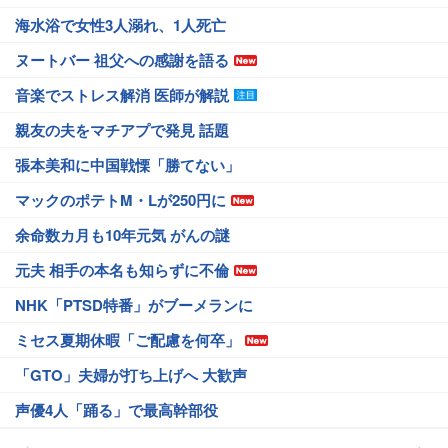
海水浴で女性3人溺れ、1人死亡
ヌートバー 祖父への感謝を語る
音楽でストレス解消 医師が解説
親友の夫をマチアプで発見 話題
張本美和に中国戦慄「勝てない」
マックのポテトM・Lが250円に
余命数カ月も10年元気 がんの謎
元夫 相手の本名も知らずに不倫
NHK「PTSD特番」がブーメランに
ミセス夏期休暇「ご配慮を何卒」
「GTO」夫婦が打ち上げへ 大歓声
声優4人「踊る」で最高幹部役