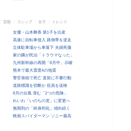
芸能
ゴシップ
女子
トレンド
女優・山本舞香 第1子を出産
高速に自転車侵入 路側帯を逆走
立体駐車場から車落下 夫婦死傷
家の隣が民泊「トラウマなった」
九州新幹線の再開「8月中」示唆
熊本で最大震度4の地震
警官発砲で死亡 直前に不審行動
道路標識を切断か 役員を送検
8月の台風 潜む「2つの危険」
れいわ「いのちの党」に変更へ
無期刑の「終身刑化」傾向続く
映画スパイダーマン ソニー最高