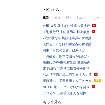
トピックス
主要
国内
海外
IT 経済
スポーツ
台風13号 昼過ぎに沖縄へ最接近
江別暴行死 主犯格男の判決争点
7歳に暴行か 施設従業員の女逮捕
夫に包丁? 毎日新聞記者の女逮捕
関東「真夏の暑さ」は終了か
「泥酔者」熊本で通報が頻発か
高市氏のPV風視察動画 立憲激怒
露 原爆投下巡り広島市長を批判
バルサ下部組織に有望日本人いる
藤原竜也「労務改善」をアピール
NGT48元メンバーが結婚を発表
アジカン 三原重夫さんを追悼
もっと見る