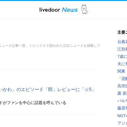
主要
台風
ニュース記事一覧。トピックスで扱われた注目ニュースを掲載して
江別
7歳
夫に
関東
「泥
高市
いかわ」のエピソード「郎」レビューに「☆5」
露 
バル
ドがファンを中心に話題を呼んでいる
藤原
NG
アジ