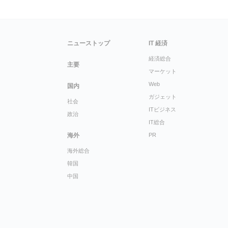
ニューストップ
IT 経済
経済総合
主要
マーケット
Web
国内
ガジェット
社会
ITビジネス
政治
IT総合
海外
PR
海外総合
韓国
中国