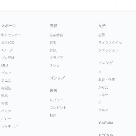
スポーツ
芸能
女子
海外サッカー
芸能総合
恋愛
日本代表
音楽
ライフスタイル
Jリーグ
韓流
ファッション
プロ野球
グラビア
トレンド
MLB
テレビ
本
ゴルフ
ゴシップ
教育・仕事
テニス
からだ
格闘技
映画
マネー
競馬
レビュー
車
相撲
プレゼント
グルメ
バスケ
特集
バレー
YouTube
フィギュア
サブカル