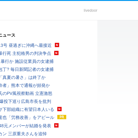
livedoor
ニュース
13号 昼過ぎに沖縄へ最接近
暴行死 主犯格男の判決争点
に暴行か 施設従業員の女逮捕
包丁? 毎日新聞記者の女逮捕
「真夏の暑さ」は終了か
酔者」熊本で通報が頻発か
氏のPV風視察動画 立憲激怒
原爆投下巡り広島市長を批判
サ下部組織に有望日本人いる
竜也「労務改善」をアピール
T48元メンバーが結婚を発表
カン 三原重夫さんを追悼