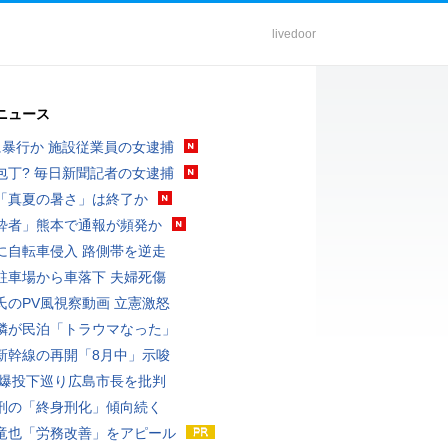
livedoor
ニュース
に暴行か 施設従業員の女逮捕
包丁? 毎日新聞記者の女逮捕
「真夏の暑さ」は終了か
酔者」熊本で通報が頻発か
に自転車侵入 路側帯を逆走
駐車場から車落下 夫婦死傷
氏のPV風視察動画 立憲激怒
隣が民泊「トラウマなった」
新幹線の再開「8月中」示唆
原爆投下巡り広島市長を批判
刑の「終身刑化」傾向続く
竜也「労務改善」をアピール