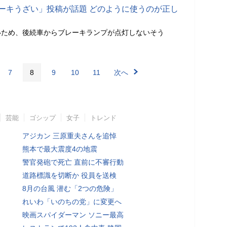
レーキうざい」投稿が話題 どのように使うのが正し
いため、後続車からブレーキランプが点灯しないそう
7
8
9
10
11
次へ
芸能
ゴシップ
女子
トレンド
アジカン 三原重夫さんを追悼
熊本で最大震度4の地震
警官発砲で死亡 直前に不審行動
道路標識を切断か 役員を送検
8月の台風 潜む「2つの危険」
れいわ「いのちの党」に変更へ
映画スパイダーマン ソニー最高