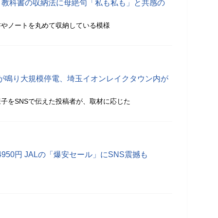
、教科書の収納法に母絶句「私も私も」と共感の
書やノートを丸めて収納している模様
が鳴り大規模停電、埼玉イオンレイクタウン内が
子をSNSで伝えた投稿者が、取材に応じた
50円 JALの「爆安セール」にSNS震撼も