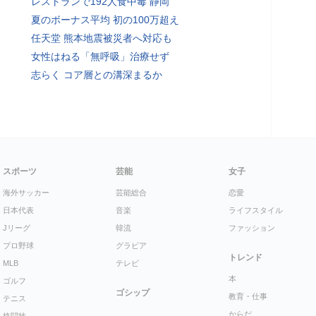
レストランで192人食中毒 静岡
夏のボーナス平均 初の100万超え
任天堂 熊本地震被災者へ対応も
女性はねる「無呼吸」治療せず
志らく コア層との溝深まるか
スポーツ
芸能
女子
海外サッカー
芸能総合
恋愛
日本代表
音楽
ライフスタイル
Jリーグ
韓流
ファッション
プロ野球
グラビア
トレンド
MLB
テレビ
本
ゴルフ
ゴシップ
教育・仕事
テニス
からだ