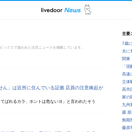
主要
7歳
トピックスで扱われた注目ニュースを掲載しています。
夫に
関東
「泥
高速
立体
せん」は近所に住んでいる証拠 店員の注意喚起が
高市
家の
ってばれるカラ、ホントは危ないヨ」と言われたそう
九州
露 
無期
藤原