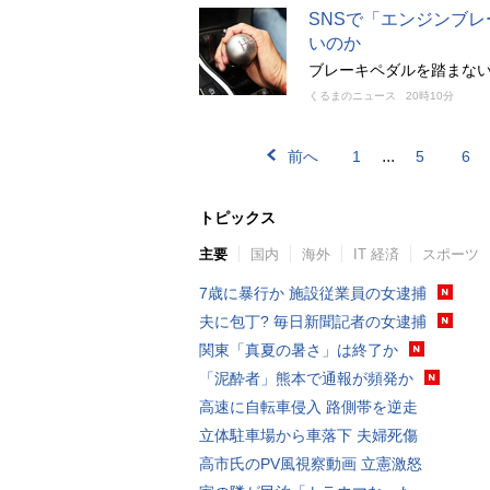
SNSで「エンジンブ
いのか
ブレーキペダルを踏まな
くるまのニュース
20時10分
...
前へ
1
5
6
トピックス
主要
国内
海外
IT 経済
スポーツ
7歳に暴行か 施設従業員の女逮捕
夫に包丁? 毎日新聞記者の女逮捕
関東「真夏の暑さ」は終了か
「泥酔者」熊本で通報が頻発か
高速に自転車侵入 路側帯を逆走
立体駐車場から車落下 夫婦死傷
高市氏のPV風視察動画 立憲激怒