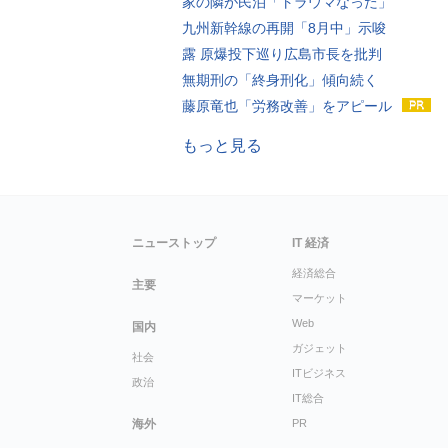
家の隣が民泊「トラウマなった」
九州新幹線の再開「8月中」示唆
露 原爆投下巡り広島市長を批判
無期刑の「終身刑化」傾向続く
藤原竜也「労務改善」をアピール
もっと見る
ニューストップ
IT 経済
経済総合
主要
マーケット
Web
国内
ガジェット
社会
ITビジネス
政治
IT総合
海外
PR