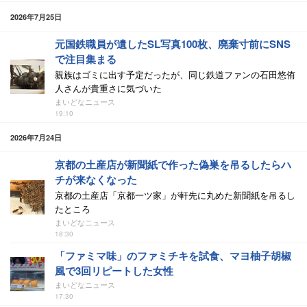
2026年7月25日
元国鉄職員が遺したSL写真100枚、廃棄寸前にSNS
で注目集まる
親族はゴミに出す予定だったが、同じ鉄道ファンの石田悠侑
人さんが貴重さに気づいた
まいどなニュース
19:10
2026年7月24日
京都の土産店が新聞紙で作った偽巣を吊るしたらハ
チが来なくなった
京都の土産店「京都一ツ家」が軒先に丸めた新聞紙を吊るし
たところ
まいどなニュース
18:30
「ファミマ味」のファミチキを試食、マヨ柚子胡椒
風で3回リピートした女性
まいどなニュース
17:30