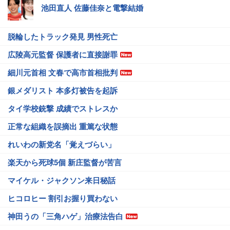
池田直人 佐藤佳奈と電撃結婚
脱輪したトラック発見 男性死亡
広陵高元監督 保護者に直接謝罪
細川元首相 文春で高市首相批判
銀メダリスト 本多灯被告を起訴
タイ学校銃撃 成績でストレスか
正常な組織を誤摘出 重篤な状態
れいわの新党名「覚えづらい」
楽天から死球5個 新庄監督が苦言
マイケル・ジャクソン来日秘話
ヒコロヒー 割引お握り買わない
神田うの「三角ハゲ」治療法告白