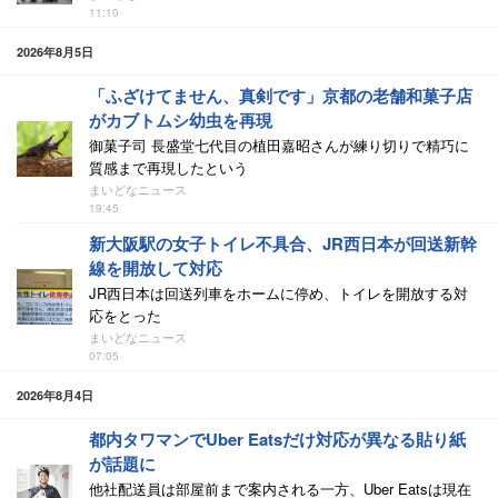
11:10
2026年8月5日
「ふざけてません、真剣です」京都の老舗和菓子店
がカブトムシ幼虫を再現
御菓子司 長盛堂七代目の植田嘉昭さんが練り切りで精巧に
質感まで再現したという
まいどなニュース
19:45
新大阪駅の女子トイレ不具合、JR西日本が回送新幹
線を開放して対応
JR西日本は回送列車をホームに停め、トイレを開放する対
応をとった
まいどなニュース
07:05
2026年8月4日
都内タワマンでUber Eatsだけ対応が異なる貼り紙
が話題に
他社配送員は部屋前まで案内される一方、Uber Eatsは現在