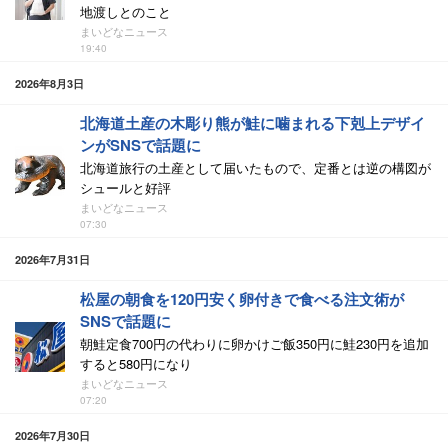
地渡しとのこと
まいどなニュース
19:40
2026年8月3日
北海道土産の木彫り熊が鮭に噛まれる下剋上デザイ
ンがSNSで話題に
北海道旅行の土産として届いたもので、定番とは逆の構図が
シュールと好評
まいどなニュース
07:30
2026年7月31日
松屋の朝食を120円安く卵付きで食べる注文術が
SNSで話題に
朝鮭定食700円の代わりに卵かけご飯350円に鮭230円を追加
すると580円になり
まいどなニュース
07:20
2026年7月30日