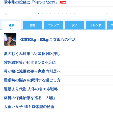
堂本剛の投稿に「匂わせなの?」
健康
芸能
ゴシップ
女子
トレンド
Y
体重62kg→82kgに 寺田心の生活
夏のむくみ対策 ツボ&反射区押し
紫外線対策がビタミンD不足に
母が娘に減量強要→家庭内別居へ
睡眠時の悩みを解消する過ごし方
運動より代謝 人体の省エネ戦略
歯科の保健治療を巡る「大嘘」
大食い女子 46キロ体型の秘密