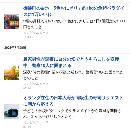
御徒町の吉池「5色おにぎり」約1kgの魚卵パラダイ
スに1万いいね
5種の具材入り約1kgの「5色おにぎり」は1日1個限定で1300
円とのこと
まいどなニュース
10:40
2026年7月28日
農家男性が深夜に自分の畑でとうもろこしを収穫
中、警察10人に囲まれる
深夜1時の収穫作業を窃盗と疑われ、警察官10人に囲まれた
とのこと
まいどなニュース
07:40
オランダ在住の日本人母が同級生の寿司リクエスト
に朝から応える
子どもの学校ピクニックでクラスメイトから寿司を期待さ
れ、朝から手作りしたという
まいどなニュース
07:10