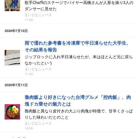
歌手Cha'Rのステージでバイヤー高橋さんが人形を操り3人の
ダンサーに見せた
まいどなニュース
11:00
2026年7月15日
雨で濡れた参考書を冷凍庫で半日凍らせた大学生、
その結果を報告
ジップロックに入れ半日凍らせたが、本はほとんど元に戻ら
なかったという
まいどなニュース
11:40
2026年7月11日
魯肉飯より好きになった台湾グルメ「控肉飯」、肉
塊ドカ乗せの魅力とは
魯肉飯と異なり皮付きの大ぶり肉塊が特徴で、甘辛くさっぱ
りした味わいだとのこと
まいどなニュース
14:00