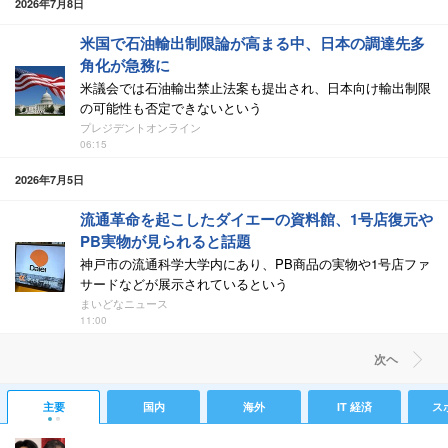
2026年7月8日
米国で石油輸出制限論が高まる中、日本の調達先多
角化が急務に
米議会では石油輸出禁止法案も提出され、日本向け輸出制限
の可能性も否定できないという
プレジデントオンライン
06:15
2026年7月5日
流通革命を起こしたダイエーの資料館、1号店復元や
PB実物が見られると話題
神戸市の流通科学大学内にあり、PB商品の実物や1号店ファ
サードなどが展示されているという
まいどなニュース
11:00
次ヘ
主要
国内
海外
IT 経済
ス