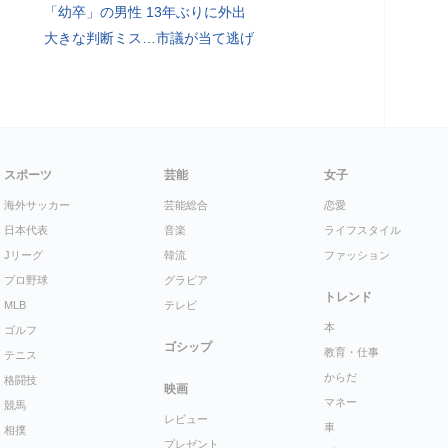
「幼卒」の男性 13年ぶりに外出
大きな判断ミス…市議が当て逃げ
スポーツ
芸能
女子
海外サッカー
芸能総合
恋愛
日本代表
音楽
ライフスタイル
Jリーグ
韓流
ファッション
プロ野球
グラビア
トレンド
MLB
テレビ
本
ゴルフ
ゴシップ
教育・仕事
テニス
からだ
格闘技
映画
マネー
競馬
レビュー
車
相撲
プレゼント