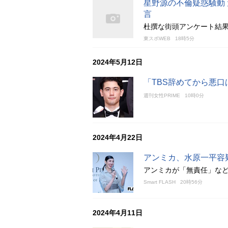
星野源の不倫疑惑騒動
言
杜撰な街頭アンケート結
東スポWEB
18時5分
2024年5月12日
「TBS辞めてから悪
週刊女性PRIME
10時0分
2024年4月22日
アンミカ、水原一平容
アンミカが「無責任」な
Smart FLASH
20時56分
2024年4月11日