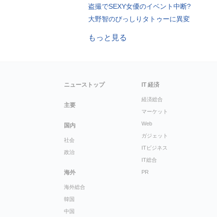
盗撮でSEXY女優のイベント中断?
大野智のびっしりタトゥーに異変
もっと見る
ニューストップ
IT 経済
経済総合
主要
マーケット
Web
国内
ガジェット
社会
ITビジネス
政治
IT総合
海外
PR
海外総合
韓国
中国