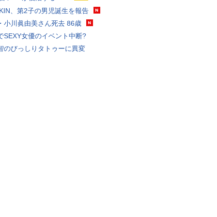
KAKIN、第2子の男児誕生を報告
・小川眞由美さん死去 86歳
でSEXY女優のイベント中断?
智のびっしりタトゥーに異変