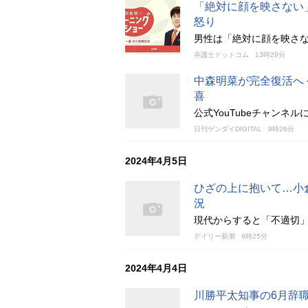
「絶対に顔を映さない
怒り
男性は「絶対に顔を映さ
弁護士ドットコム
13時29分
中森明菜が完全復活へ 
喜
公式YouTubeチャンネ
日刊ゲンダイDIGITAL
9時26分
2024年4月5日
ひざの上に抱いて…小
況
現代からすると「不適切
デイリー新潮
6時25分
2024年4月4日
川勝平太知事の6月辞