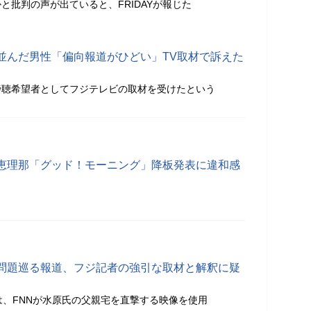
と批判の声が出ていると、FRIDAYが報じた
並んだ男性「偏向報道がひどい」TV取材で訴えた
傍聴希望者としてフジテレビの取材を受けたという
恵理那「グッド！モーニング」降板発表に違和感
問題巡る報道、フジ記者の強引な取材と解釈に疑
は、FNNが水原氏の父親宅を直撃する映像を使用