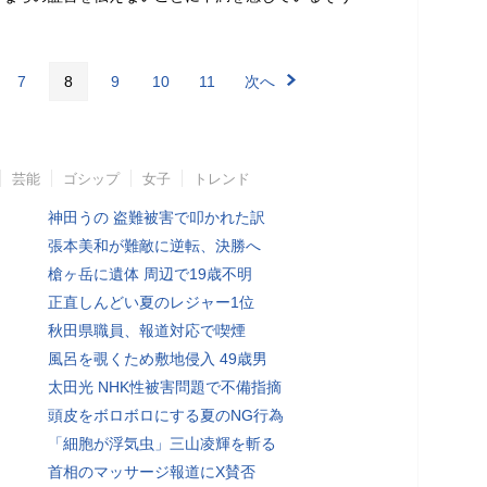
7
8
9
10
11
次へ
芸能
ゴシップ
女子
トレンド
神田うの 盗難被害で叩かれた訳
張本美和が難敵に逆転、決勝へ
槍ヶ岳に遺体 周辺で19歳不明
正直しんどい夏のレジャー1位
秋田県職員、報道対応で喫煙
風呂を覗くため敷地侵入 49歳男
太田光 NHK性被害問題で不備指摘
頭皮をボロボロにする夏のNG行為
「細胞が浮気虫」三山凌輝を斬る
首相のマッサージ報道にX賛否