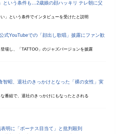
」という条件も…2歳娘の顔ハッキリ テレ朝に父
ない」という条件でインタビューを受けたと説明
公式YouTubeでの「顔出し歌唱」披露にファン歓
ルに登場し、「TATTOO」のジャズバージョンを披露
倉智昭、退社のきっかけとなった「裸の女性」実
」な番組で、退社のきっかけにもなったとされる
職表明に「ボーナス目当て」と批判殺到