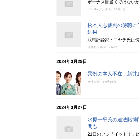
ボーナス目当てではないか
FRIDAYデジタル
11時0分
松本人志裁判の傍聴に
結果
競馬評論家・コヤチ氏は
現代ビジネス
7時0分
2024年3月29日
異例の本人不在…新井
女性自身
16時15分
2024年3月27日
水原一平氏の違法賭博
問も
21日のフジ「イット！」