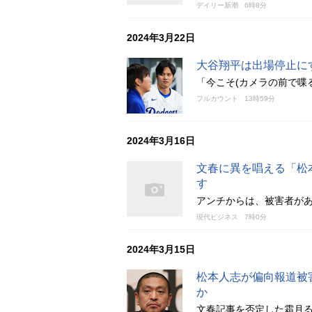
デイリー新潮
6時8分
2024年3月22日
大谷翔平は出場停止に
「今こそ(カメラの前で喋
フルカウント
13時59分
2024年3月16日
文春に異を唱える「松
す
アンチからは、被害者が
現代ビジネス
7時0分
2024年3月15日
松本人志が偏向報道被
か
文春記事を否定した霜月