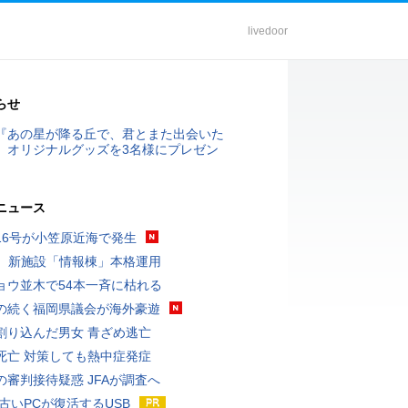
livedoor
らせ
『あの星が降る丘で、君とまた出会いた
』オリジナルグッズを3名様にプレゼン
ニュース
16号が小笠原近海で発生
K、新施設「情報棟」本格運用
ョウ並木で54本一斉に枯れる
の続く福岡県議会が海外豪遊
割り込んだ男女 青ざめ逃亡
死亡 対策しても熱中症発症
の審判接待疑惑 JFAが調査へ
 古いPCが復活するUSB