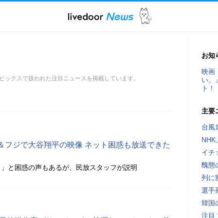
お知
映画
ピックスで扱われた注目ニュースを掲載しています。
い。
ト！
主要
台風
NH
＆フジで大谷翔平の映像 ネット困惑も放送できた
イチ
醜態
よ」と困惑の声もあるが、民放スタッフが説明
列に
選手
韓国
注目