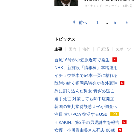
ダイヤモンド・オンライン
6時0分
...
前へ
1
5
6
トピックス
主要
国内
海外
IT 経済
スポーツ
台風16号が小笠原近海で発生
NHK、新施設「情報棟」本格運用
イチョウ並木で54本一斉に枯れる
醜態の続く福岡県議会が海外豪遊
列に割り込んだ男女 青ざめ逃亡
選手死亡 対策しても熱中症発症
韓国の審判接待疑惑 JFAが調査へ
注目 古いPCが復活するUSB
HIKAKIN、第2子の男児誕生を報告
女優・小川眞由美さん死去 86歳