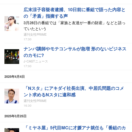
広末涼子容疑者逮捕、10日前に番組で語った内容と
の「矛盾」指摘する声
3月28日の番組では「家族と友達が一番の財産」などと語っ
ていたという
週刊女性PRIME
17:30
ナンパ講師やモテコンサルが急増 形のないビジネス
のカモに?
J-CASTニュース
17:00
2025年4月4日
「Nスタ」にアキダイ社長出演、中居氏問題のコメ
ント求めるNスタに違和感
週刊女性PRIME
16:30
2025年3月25日
「ミヤネ屋」5代目MCに才媛アナ就任も「番組のカ