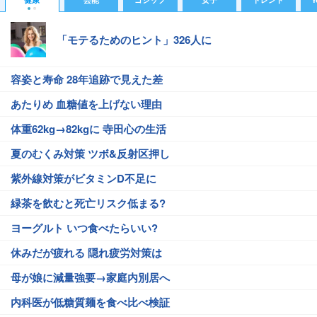
「モテるためのヒント」326人に
容姿と寿命 28年追跡で見えた差
あたりめ 血糖値を上げない理由
体重62kg→82kgに 寺田心の生活
夏のむくみ対策 ツボ&反射区押し
紫外線対策がビタミンD不足に
緑茶を飲むと死亡リスク低まる?
ヨーグルト いつ食べたらいい?
休みだが疲れる 隠れ疲労対策は
母が娘に減量強要→家庭内別居へ
内科医が低糖質麺を食べ比べ検証