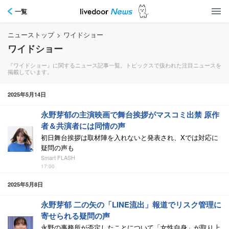
一覧
ニューストップ
>
ワイドショー
ワイドショー
『ワイドショー』に関するニュース記事一覧。トピックスで扱われた注目ニュースを
掲載しています。
2025年5月14日
永野芽郁の主演映画で舞台挨拶がマスコミ出禁 原作
者＆共演者には同情の声
初日舞台挨拶は取材陣を入れないと発表され、Xでは対応に
疑問の声も
Smart FLASH
17:00
2025年5月8日
永野芽郁 二の矢の「LINE流出」報道でリスク管理に
寄せられる疑問の声
永野の事務所が否定したことについて「女性自身」が取り上