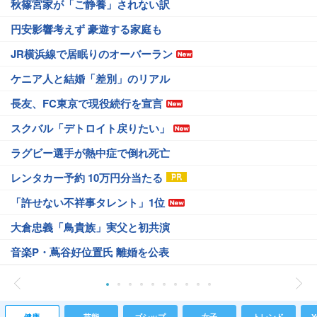
秋篠宮家が「ご静養」されない訳
円安影響考えず 豪遊する家庭も
JR横浜線で居眠りのオーバーラン
ケニア人と結婚「差別」のリアル
長友、FC東京で現役続行を宣言
スクバル「デトロイト戻りたい」
ラグビー選手が熱中症で倒れ死亡
レンタカー予約 10万円分当たる
「許せない不祥事タレント」1位
大倉忠義「鳥貴族」実父と初共演
音楽P・蔦谷好位置氏 離婚を公表
健康
芸能
ゴシップ
女子
トレンド
Y