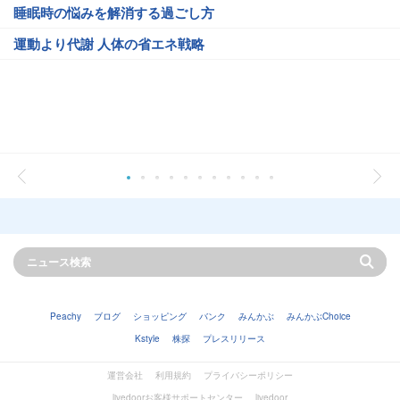
睡眠時の悩みを解消する過ごし方
運動より代謝 人体の省エネ戦略
Peachy
ブログ
ショッピング
バンク
みんかぶ
みんかぶChoice
Kstyle
株探
プレスリリース
運営会社
利用規約
プライバシーポリシー
livedoorお客様サポートセンター
livedoor