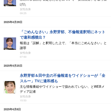
げた
女性自身
09:25
2025年4月29日
「ごめんなさい」永野芽郁、不倫報道釈明にネット
で違和感噴出？
報道は「誤解」と釈明した上で、「本当にごめんなさい」と
謝罪
女性自身
07:50
2025年4月25日
永野芽郁＆田中圭の不倫報道をワイドショーが「全
スルー」TVに違和感も
主な情報番組やワイドショーで扱われていない、とWEBメ
ディア記者
女性自身
15:53
2025年4月8日