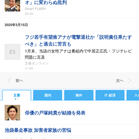
オ」に変わらぬ批判
Smart FLASH
20:30
2025年3月15日
フジ若手有望株アナが電撃退社か「説明責任果たす
べき」と過去に苦言も
1月末、当該の女性アナは番組内で中居正広氏・フジテレビ
問題に言及
文春オンライン
11:00
前ヘ
次ヘ
主要
国内
海外
IT 経済
ス
俳優の戸塚純貴が結婚を発表
池袋暴走事故 加害者家族の苦悩