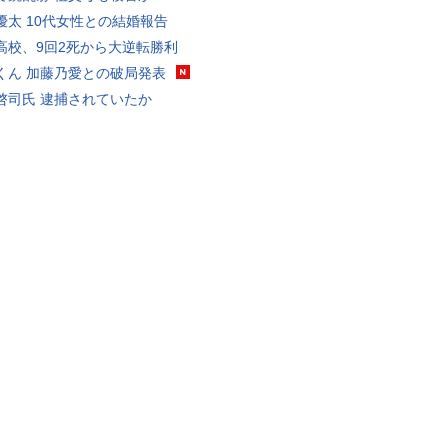
優太 10代女性との結婚報告
高校、9回2死から大逆転勝利
くん 加藤乃愛との破局発表
啓司氏 逮捕されていたか