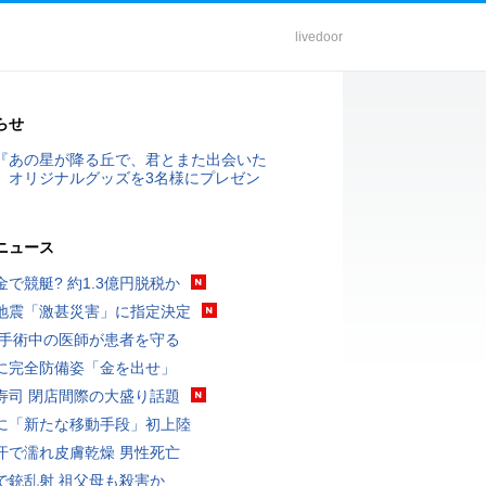
livedoor
らせ
『あの星が降る丘で、君とまた出会いた
』オリジナルグッズを3名様にプレゼン
ニュース
金で競艇? 約1.3億円脱税か
地震「激甚災害」に指定決定
 手術中の医師が患者を守る
に完全防備姿「金を出せ」
寿司 閉店間際の大盛り話題
に「新たな移動手段」初上陸
汗で濡れ皮膚乾燥 男性死亡
で銃乱射 祖父母も殺害か