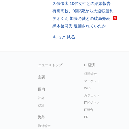
久保優太 10代女性との結婚報告
有明高校、9回2死から大逆転勝利
テオくん 加藤乃愛との破局発表
黒木啓司氏 逮捕されていたか
もっと見る
ニューストップ
IT 経済
経済総合
主要
マーケット
Web
国内
ガジェット
社会
ITビジネス
政治
IT総合
海外
PR
海外総合