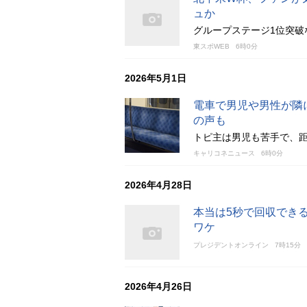
ュか
グループステージ1位突破
東スポWEB
6時0分
2026年5月1日
電車で男児や男性が隣
の声も
トピ主は男児も苦手で、
キャリコネニュース
6時0分
2026年4月28日
本当は5秒で回収でき
ワケ
プレジデントオンライン
7時15分
2026年4月26日