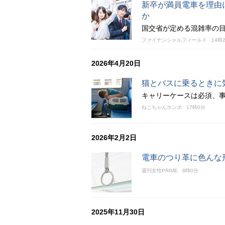
新卒が満員電車を理由に
か
国交省が定める混雑率の
ファイナンシャルフィールド
14時
2026年4月20日
猫とバスに乗るときに
キャリーケースは必須、
ねこちゃんホンポ
17時0分
2026年2月2日
電車のつり革に色んな
週刊女性PRIME
8時0分
2025年11月30日