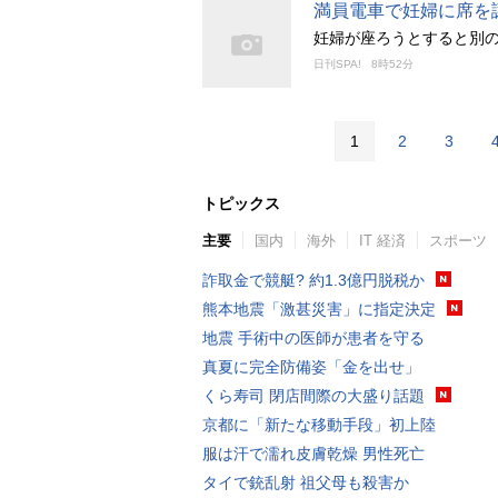
満員電車で妊婦に席を
妊婦が座ろうとすると別
日刊SPA!
8時52分
1
2
3
トピックス
主要
国内
海外
IT 経済
スポーツ
詐取金で競艇? 約1.3億円脱税か
熊本地震「激甚災害」に指定決定
地震 手術中の医師が患者を守る
真夏に完全防備姿「金を出せ」
くら寿司 閉店間際の大盛り話題
京都に「新たな移動手段」初上陸
服は汗で濡れ皮膚乾燥 男性死亡
タイで銃乱射 祖父母も殺害か