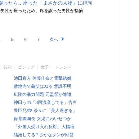
譲ったら…座った「まさかの人物」に絶句
の男性が座ったため、席を譲った男性が指摘
4
5
6
7
次へ
芸能
ゴシップ
女子
トレンド
池田直人 佐藤佳奈と電撃結婚
敷地内で義父はねる 意識不明
広陵の暴力問題 元監督が陳謝
神田うの「3回流産してる」告白
豊臣兄弟! 茶々に「美人過ぎる」
保育園園長 女児にわいせつか
「外国人受け入れ反対」大幅増
結婚してる? さかなクンが回答