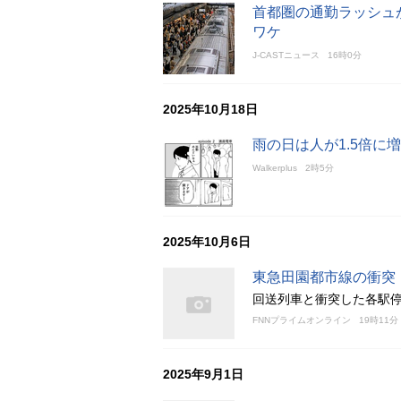
首都圏の通勤ラッシュ
ワケ
J-CASTニュース
16時0分
2025年10月18日
雨の日は人が1.5倍に
Walkerplus
2時5分
2025年10月6日
東急田園都市線の衝突
回送列車と衝突した各駅停
FNNプライムオンライン
19時11分
2025年9月1日