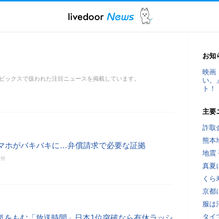
お知
映画
ピックスで扱われた注目ニュースを掲載しています。
い。
ト！
主要
詐取
熊本
マホがバキバキに…弁償請求で必要な証拠
地震
0分
真夏
くら
京都
服は
タイ
気をもむ「放送時間」日本1位突破なら有休ラッシ