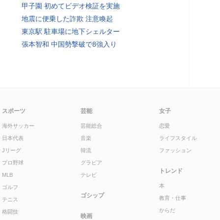
甲子園 初めてビデオ検証を実施
地震に便乗した詐欺 注意喚起
東京駅 駐車場に地下シェルター
張本智和 中国勢撃破で8強入り
スポーツ
芸能
女子
海外サッカー
芸能総合
恋愛
日本代表
音楽
ライフスタイル
Jリーグ
韓流
ファッション
プロ野球
グラビア
トレンド
MLB
テレビ
本
ゴルフ
ゴシップ
教育・仕事
テニス
からだ
格闘技
映画