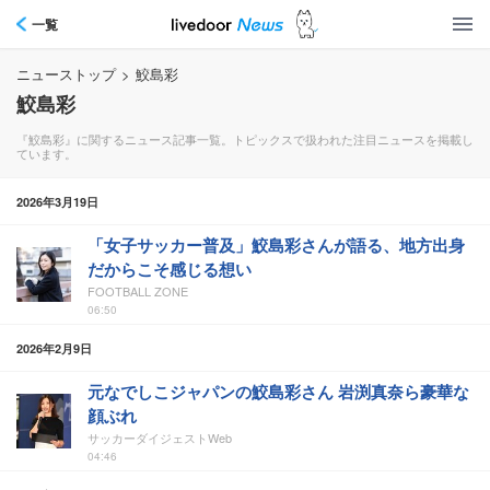
一覧
ニューストップ
>
鮫島彩
鮫島彩
『鮫島彩』に関するニュース記事一覧。トピックスで扱われた注目ニュースを掲載し
ています。
2026年3月19日
「女子サッカー普及」鮫島彩さんが語る、地方出身
だからこそ感じる想い
FOOTBALL ZONE
06:50
2026年2月9日
元なでしこジャパンの鮫島彩さん 岩渕真奈ら豪華な
顔ぶれ
サッカーダイジェストWeb
04:46