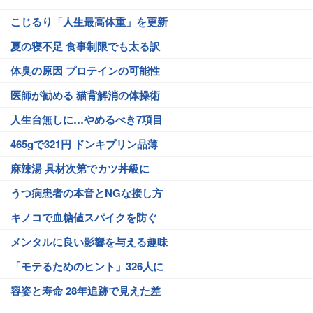
こじるり「人生最高体重」を更新
夏の寝不足 食事制限でも太る訳
体臭の原因 プロテインの可能性
医師が勧める 猫背解消の体操術
人生台無しに…やめるべき7項目
465gで321円 ドンキプリン品薄
麻辣湯 具材次第でカツ丼級に
うつ病患者の本音とNGな接し方
キノコで血糖値スパイクを防ぐ
メンタルに良い影響を与える趣味
「モテるためのヒント」326人に
容姿と寿命 28年追跡で見えた差