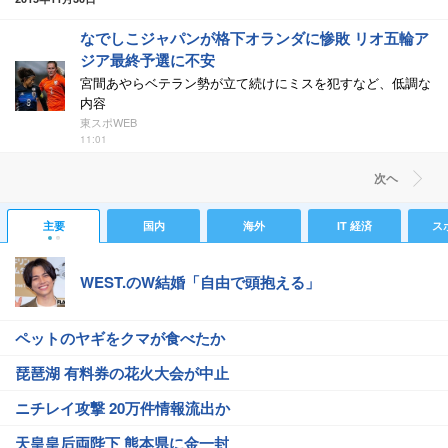
なでしこジャパンが格下オランダに惨敗 リオ五輪ア
ジア最終予選に不安
宮間あやらベテラン勢が立て続けにミスを犯すなど、低調な
内容
東スポWEB
11:01
次ヘ
主要
国内
海外
IT 経済
ス
WEST.のW結婚「自由で頭抱える」
ペットのヤギをクマが食べたか
琵琶湖 有料券の花火大会が中止
ニチレイ攻撃 20万件情報流出か
天皇皇后両陛下 熊本県に金一封