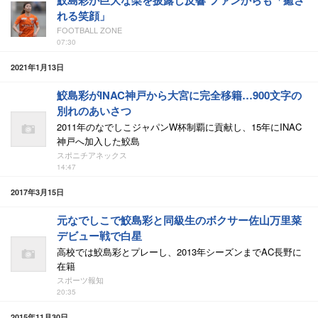
鮫島彩が巨大な梨を披露し反響 ファンからも「癒さ
れる笑顔」
FOOTBALL ZONE
07:30
2021年1月13日
鮫島彩がINAC神戸から大宮に完全移籍…900文字の
別れのあいさつ
2011年のなでしこジャパンW杯制覇に貢献し、15年にINAC
神戸へ加入した鮫島
スポニチアネックス
14:47
2017年3月15日
元なでしこで鮫島彩と同級生のボクサー佐山万里菜
デビュー戦で白星
高校では鮫島彩とプレーし、2013年シーズンまでAC長野に
在籍
スポーツ報知
20:35
2015年11月30日