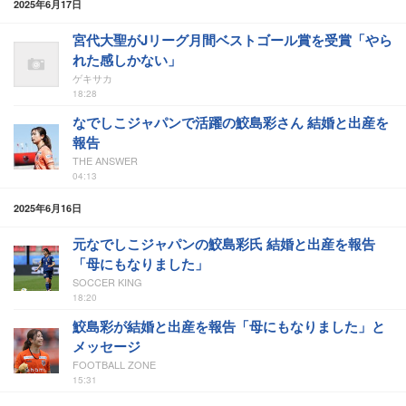
2025年6月17日
宮代大聖がJリーグ月間ベストゴール賞を受賞「やら
れた感しかない」
ゲキサカ
18:28
なでしこジャパンで活躍の鮫島彩さん 結婚と出産を
報告
THE ANSWER
04:13
2025年6月16日
元なでしこジャパンの鮫島彩氏 結婚と出産を報告
「母にもなりました」
SOCCER KING
18:20
鮫島彩が結婚と出産を報告「母にもなりました」と
メッセージ
FOOTBALL ZONE
15:31