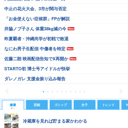
中止の花火大会、3市が関与否定
「お金使えない症候群」FPが解説
井脇ノブ子さん 体重38kg減の今
昨夏覇者・沖縄尚学が初戦で敗退
なにわ男子生配信 中傷者を特定
佐藤二朗 映画配信告知でX再開か
STARTO初 博士号アイドルが快挙
ダレノガレ 支援金振り込み報告
健康
芸能
ゴシップ
女子
トレンド
Y
冷蔵庫を見れば貯まる家かわかる