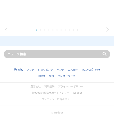
Peachy
ブログ
ショッピング
バンク
みんかぶ
みんかぶChoice
Kstyle
株探
プレスリリース
運営会社
利用規約
プライバシーポリシー
livedoorお客様サポートセンター
livedoor
コンテンツ・広告ポリシー
© livedoor