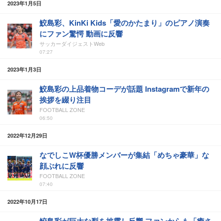
2023年1月5日
鮫島彩、KinKi Kids「愛のかたまり」のピアノ演奏
にファン驚愕 動画に反響
サッカーダイジェストWeb
07:27
2023年1月3日
鮫島彩の上品着物コーデが話題 Instagramで新年の
挨拶を綴り注目
FOOTBALL ZONE
06:50
2022年12月29日
なでしこW杯優勝メンバーが集結「めちゃ豪華」な
顔ぶれに反響
FOOTBALL ZONE
07:40
2022年10月17日