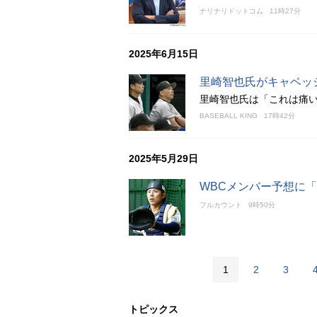
ナリナリドットコム
11時27分
2025年6月15日
里崎智也氏がキャベッ
里崎智也氏は「これは痛
BASEBALL KING
17時42分
2025年5月29日
WBCメンバー予想に
フルカウント
9時50分
1
2
3
トピックス