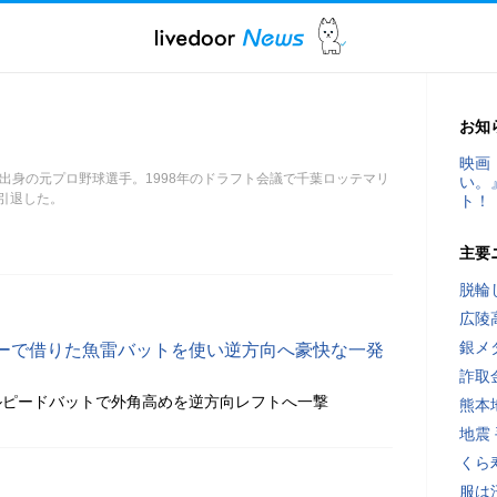
お知
映画
市出身の元プロ野球選手。1998年のドラフト会議で千葉ロッテマリ
い。
を引退した。
ト！
主要
脱輪
広陵
銀メ
ーで借りた魚雷バットを使い逆方向へ豪快な一発
詐取
ルピードバットで外角高めを逆方向レフトへ一撃
熊本
地震
くら
服は