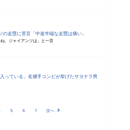
ジの走塁に苦言「中途半端な走塁は痛い」
いね、ジャイアンツは」と一言
「入っている」名捕手コンビが挙げたサヨナラ男
4
5
6
7
次へ