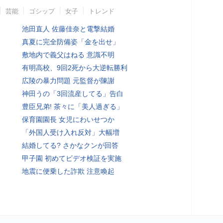
芸能
ゴシップ
女子
トレンド
池田直人 佐藤佳奈と電撃結婚
真夏に完全防備姿「金を出せ」
敷地内で義父はねる 意識不明
有明高校、9回2死から大逆転勝利
広陵の暴力問題 元監督が陳謝
神田うの「3回流産してる」告白
豊臣兄弟! 茶々に「美人過ぎる」
保育園園長 女児にわいせつか
「外国人受け入れ反対」大幅増
結婚してる? さかなクンが回答
甲子園 初めてビデオ検証を実施
地震に便乗した詐欺 注意喚起