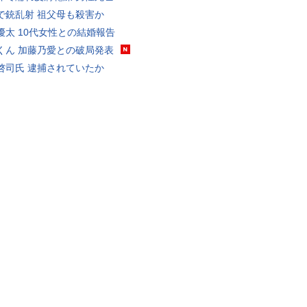
で銃乱射 祖父母も殺害か
優太 10代女性との結婚報告
くん 加藤乃愛との破局発表
啓司氏 逮捕されていたか