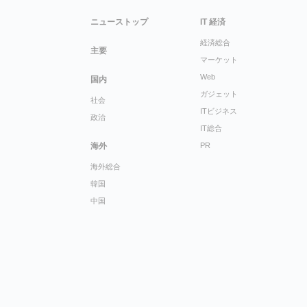
ニューストップ
IT 経済
経済総合
主要
マーケット
Web
国内
ガジェット
社会
ITビジネス
政治
IT総合
海外
PR
海外総合
韓国
中国