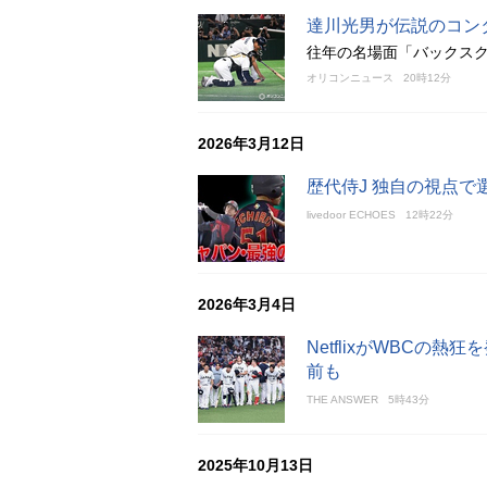
達川光男が伝説のコン
往年の名場面「バックスク
オリコンニュース
20時12分
2026年3月12日
歴代侍J 独自の視点
livedoor ECHOES
12時22分
2026年3月4日
NetflixがWBC
前も
THE ANSWER
5時43分
2025年10月13日