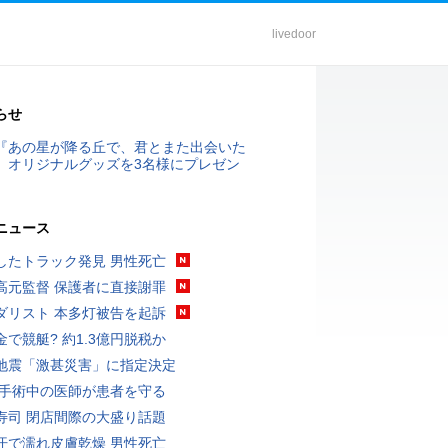
livedoor
らせ
『あの星が降る丘で、君とまた出会いた
』オリジナルグッズを3名様にプレゼン
ニュース
したトラック発見 男性死亡
高元監督 保護者に直接謝罪
ダリスト 本多灯被告を起訴
金で競艇? 約1.3億円脱税か
地震「激甚災害」に指定決定
 手術中の医師が患者を守る
寿司 閉店間際の大盛り話題
汗で濡れ皮膚乾燥 男性死亡