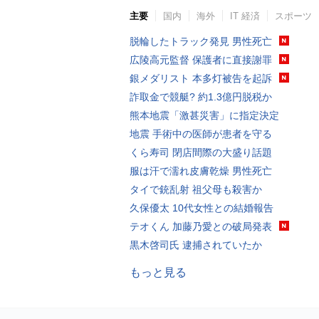
主要
国内
海外
IT 経済
スポーツ
脱輪したトラック発見 男性死亡
広陵高元監督 保護者に直接謝罪
銀メダリスト 本多灯被告を起訴
詐取金で競艇? 約1.3億円脱税か
熊本地震「激甚災害」に指定決定
地震 手術中の医師が患者を守る
くら寿司 閉店間際の大盛り話題
服は汗で濡れ皮膚乾燥 男性死亡
タイで銃乱射 祖父母も殺害か
久保優太 10代女性との結婚報告
テオくん 加藤乃愛との破局発表
黒木啓司氏 逮捕されていたか
もっと見る