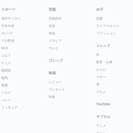
スポーツ
芸能
女子
海外サッカー
芸能総合
恋愛
日本代表
音楽
ライフスタイル
Jリーグ
韓流
ファッション
プロ野球
グラビア
トレンド
MLB
テレビ
本
ゴルフ
ゴシップ
教育・仕事
テニス
からだ
格闘技
映画
マネー
競馬
レビュー
車
相撲
プレゼント
グルメ
バスケ
特集
バレー
YouTube
フィギュア
サブカル
アニメ