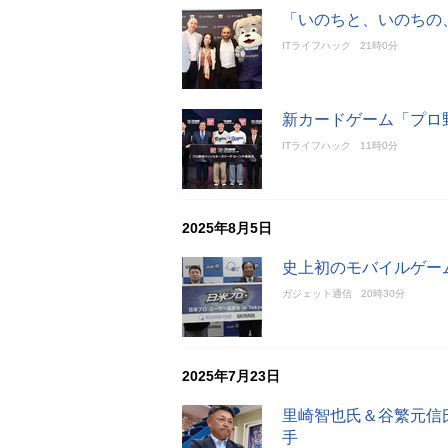
「いのちと、いのちの
ITライフハック
21時0分
新カードゲーム「プロ
ITライフハック
11時0分
2025年8月5日
史上初のモバイルゲー
ガジェット通信
20時30分
2025年7月23日
里崎智也氏＆谷繁元信
手