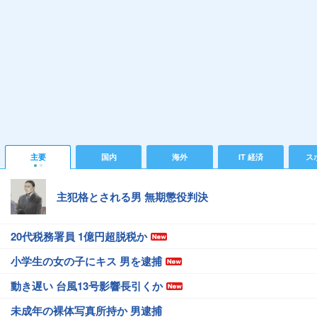
主要
国内
海外
IT 経済
ス
主犯格とされる男 無期懲役判決
20代税務署員 1億円超脱税か
小学生の女の子にキス 男を逮捕
動き遅い 台風13号影響長引くか
未成年の裸体写真所持か 男逮捕