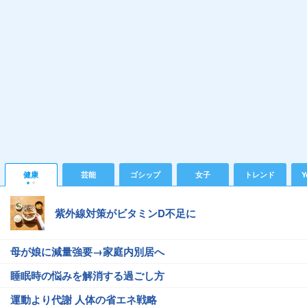
健康
芸能
ゴシップ
女子
トレンド
Y
紫外線対策がビタミンD不足に
母が娘に減量強要→家庭内別居へ
睡眠時の悩みを解消する過ごし方
運動より代謝 人体の省エネ戦略