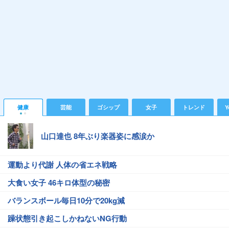
健康
芸能
ゴシップ
女子
トレンド
Y
山口達也 8年ぶり楽器姿に感涙か
運動より代謝 人体の省エネ戦略
大食い女子 46キロ体型の秘密
バランスボール毎日10分で20kg減
躁状態引き起こしかねないNG行動