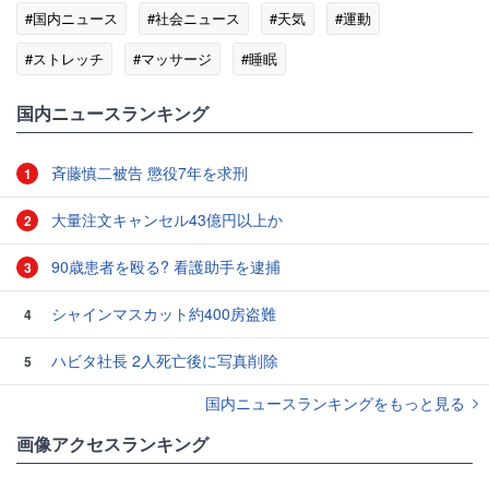
#国内ニュース
#社会ニュース
#天気
#運動
#ストレッチ
#マッサージ
#睡眠
国内ニュースランキング
斉藤慎二被告 懲役7年を求刑
1
大量注文キャンセル43億円以上か
2
90歳患者を殴る? 看護助手を逮捕
3
シャインマスカット約400房盗難
4
ハビタ社長 2人死亡後に写真削除
5
国内ニュースランキングをもっと見る
画像アクセスランキング