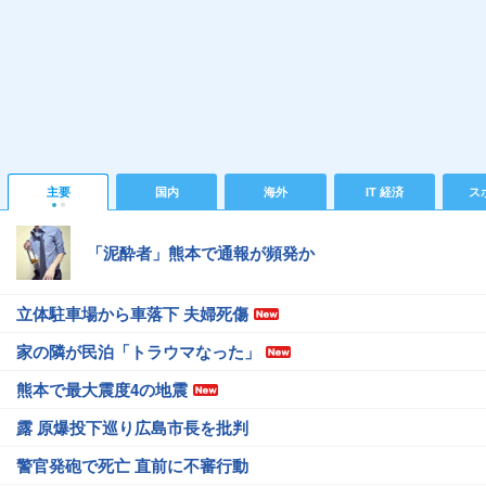
主要
国内
海外
IT 経済
ス
「泥酔者」熊本で通報が頻発か
立体駐車場から車落下 夫婦死傷
家の隣が民泊「トラウマなった」
熊本で最大震度4の地震
露 原爆投下巡り広島市長を批判
警官発砲で死亡 直前に不審行動