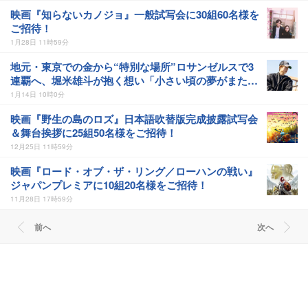
映画『知らないカノジョ』一般試写会に30組60名様を
ご招待！
1月28日 11時59分
地元・東京での金から“特別な場所”ロサンゼルスで3
連覇へ、堀米雄斗が抱く想い「小さい頃の夢がまた戻
ってきた」
1月14日 10時0分
映画『野生の島のロズ』日本語吹替版完成披露試写会
＆舞台挨拶に25組50名様をご招待！
12月25日 11時59分
映画『ロード・オブ・ザ・リング／ローハンの戦い』
ジャパンプレミアに10組20名様をご招待！
11月28日 17時59分
前へ
次へ