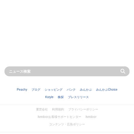
Peachy
ブログ
ショッピング
バンク
みんかぶ
みんかぶChoice
Kstyle
株探
プレスリリース
運営会社
利用規約
プライバシーポリシー
livedoorお客様サポートセンター
livedoor
コンテンツ・広告ポリシー