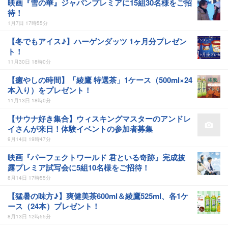
映画『雪の華』ジャパンプレミアに15組30名様をご招
待！
1月7日 17時55分
【冬でもアイス♪】ハーゲンダッツ 1ヶ月分プレゼン
ト！
11月30日 18時0分
【癒やしの時間】「綾鷹 特選茶」1ケース（500ml×24
本入り）をプレゼント！
11月13日 18時0分
【サウナ好き集合】ウィスキングマスターのアンドレ
イさんが来日！体験イベントの参加者募集
9月14日 19時47分
映画『パーフェクトワールド 君といる奇跡』完成披
露プレミア試写会に5組10名様をご招待！
8月14日 17時55分
【猛暑の味方♪】爽健美茶600ml＆綾鷹525ml、各1ケ
ース（24本）プレゼント！
8月13日 12時55分