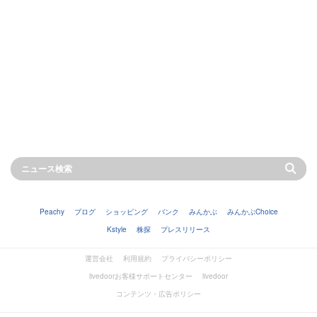
Peachy
ブログ
ショッピング
バンク
みんかぶ
みんかぶChoice
Kstyle
株探
プレスリリース
運営会社
利用規約
プライバシーポリシー
livedoorお客様サポートセンター
livedoor
コンテンツ・広告ポリシー