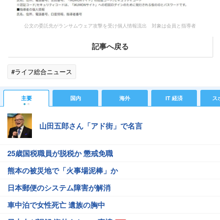
公文の委託先がランサムウェア攻撃を受け個人情報流出 対象は会員と指導者
記事へ戻る
#ライフ総合ニュース
主要
国内
海外
IT 経済
ス
山田五郎さん「アド街」で名言
25歳国税職員が脱税か 懲戒免職
熊本の被災地で「火事場泥棒」か
日本郵便のシステム障害が解消
車中泊で女性死亡 遺族の胸中