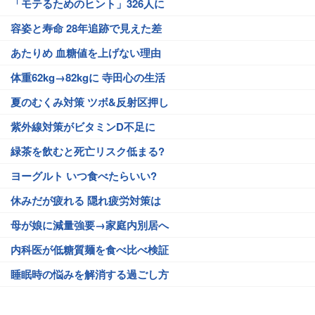
「モテるためのヒント」326人に
容姿と寿命 28年追跡で見えた差
あたりめ 血糖値を上げない理由
体重62kg→82kgに 寺田心の生活
夏のむくみ対策 ツボ&反射区押し
紫外線対策がビタミンD不足に
緑茶を飲むと死亡リスク低まる?
ヨーグルト いつ食べたらいい?
休みだが疲れる 隠れ疲労対策は
母が娘に減量強要→家庭内別居へ
内科医が低糖質麺を食べ比べ検証
睡眠時の悩みを解消する過ごし方