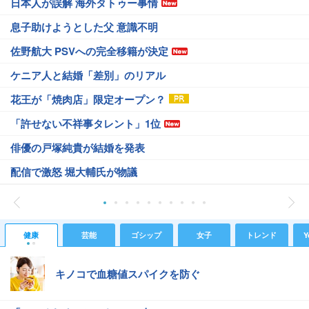
日本人が誤解 海外タトゥー事情
息子助けようとした父 意識不明
佐野航大 PSVへの完全移籍が決定
ケニア人と結婚「差別」のリアル
花王が「焼肉店」限定オープン？
「許せない不祥事タレント」1位
俳優の戸塚純貴が結婚を発表
配信で激怒 堀大輔氏が物議
健康
芸能
ゴシップ
女子
トレンド
Y
キノコで血糖値スパイクを防ぐ