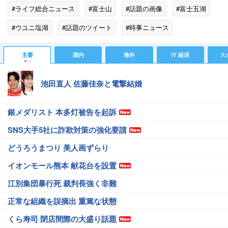
#ライフ総合ニュース
#富士山
#話題の画像
#富士五湖
#ウユニ塩湖
#話題のツイート
#時事ニュース
主要
国内
海外
IT 経済
ス
池田直人 佐藤佳奈と電撃結婚
銀メダリスト 本多灯被告を起訴
SNS大手5社に詐欺対策の強化要請
どうろうまつり 美人画ずらり
イオンモール熊本 献花台を設置
江別集団暴行死 裁判長強く非難
正常な組織を誤摘出 重篤な状態
くら寿司 閉店間際の大盛り話題