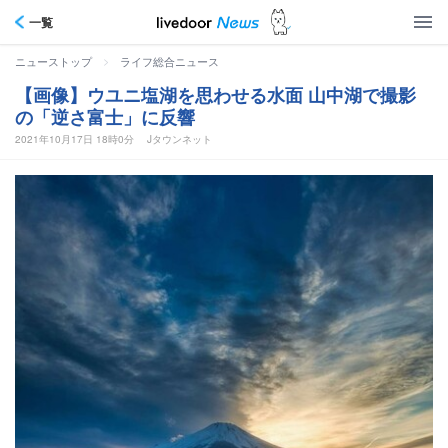
一覧
>
ニューストップ
ライフ総合ニュース
【画像】ウユニ塩湖を思わせる水面 山中湖で撮影
の「逆さ富士」に反響
2021年10月17日 18時0分
Jタウンネット