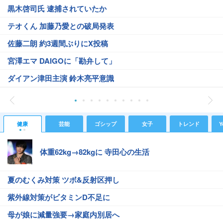
黒木啓司氏 逮捕されていたか
テオくん 加藤乃愛との破局発表
佐藤二朗 約3週間ぶりにX投稿
宮澤エマ DAIGOに「勘弁して」
ダイアン津田主演 鈴木亮平意識
健康
芸能
ゴシップ
女子
トレンド
Y
体重62kg→82kgに 寺田心の生活
夏のむくみ対策 ツボ&反射区押し
紫外線対策がビタミンD不足に
母が娘に減量強要→家庭内別居へ