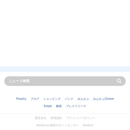
Peachy
ブログ
ショッピング
バンク
みんかぶ
みんかぶChoice
Kstyle
株探
プレスリリース
運営会社
利用規約
プライバシーポリシー
livedoorお客様サポートセンター
livedoor