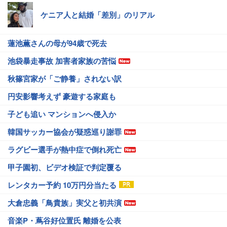
ケニア人と結婚「差別」のリアル
蓮池薫さんの母が94歳で死去
池袋暴走事故 加害者家族の苦悩
秋篠宮家が「ご静養」されない訳
円安影響考えず 豪遊する家庭も
子ども追い マンションへ侵入か
韓国サッカー協会が疑惑巡り謝罪
ラグビー選手が熱中症で倒れ死亡
甲子園初、ビデオ検証で判定覆る
レンタカー予約 10万円分当たる
大倉忠義「鳥貴族」実父と初共演
音楽P・蔦谷好位置氏 離婚を公表