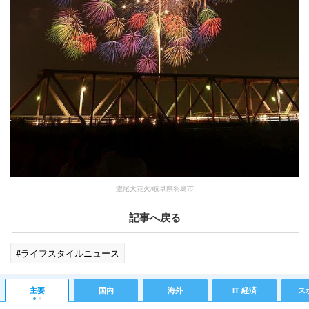
濃尾大花火/岐阜県羽島市
記事へ戻る
#ライフスタイルニュース
主要
国内
海外
IT 経済
ス