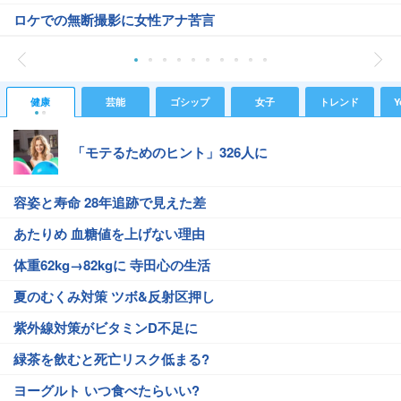
ロケでの無断撮影に女性アナ苦言
健康
芸能
ゴシップ
女子
トレンド
Y
「モテるためのヒント」326人に
容姿と寿命 28年追跡で見えた差
あたりめ 血糖値を上げない理由
体重62kg→82kgに 寺田心の生活
夏のむくみ対策 ツボ&反射区押し
紫外線対策がビタミンD不足に
緑茶を飲むと死亡リスク低まる?
ヨーグルト いつ食べたらいい?