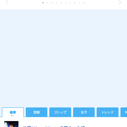
健康
芸能
ゴシップ
女子
トレンド
Y