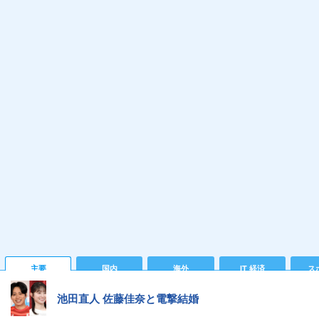
主要
国内
海外
IT 経済
ス
池田直人 佐藤佳奈と電撃結婚