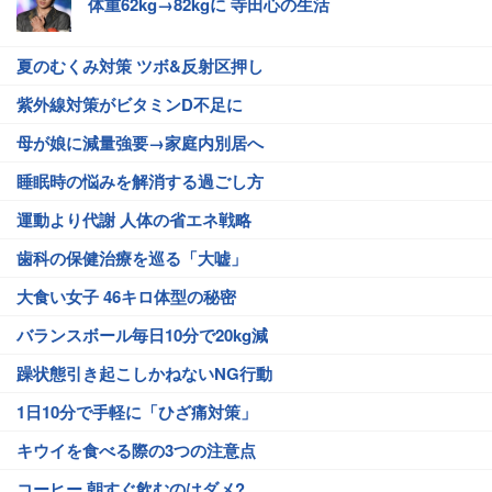
体重62kg→82kgに 寺田心の生活
夏のむくみ対策 ツボ&反射区押し
紫外線対策がビタミンD不足に
母が娘に減量強要→家庭内別居へ
睡眠時の悩みを解消する過ごし方
運動より代謝 人体の省エネ戦略
歯科の保健治療を巡る「大嘘」
大食い女子 46キロ体型の秘密
バランスボール毎日10分で20kg減
躁状態引き起こしかねないNG行動
1日10分で手軽に「ひざ痛対策」
キウイを食べる際の3つの注意点
コーヒー 朝すぐ飲むのはダメ?