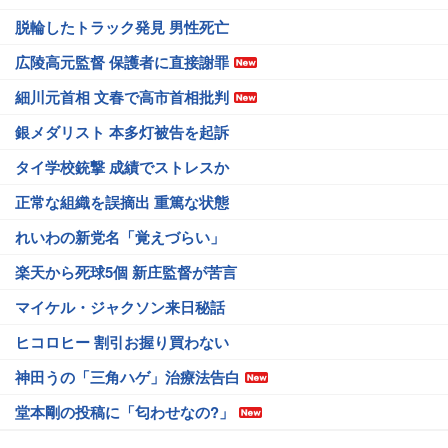
脱輪したトラック発見 男性死亡
広陵高元監督 保護者に直接謝罪
細川元首相 文春で高市首相批判
銀メダリスト 本多灯被告を起訴
タイ学校銃撃 成績でストレスか
正常な組織を誤摘出 重篤な状態
れいわの新党名「覚えづらい」
楽天から死球5個 新庄監督が苦言
マイケル・ジャクソン来日秘話
ヒコロヒー 割引お握り買わない
神田うの「三角ハゲ」治療法告白
堂本剛の投稿に「匂わせなの?」