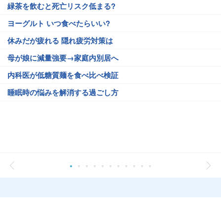
緑茶を飲むと死亡リスク低まる?
ヨーグルト いつ食べたらいい?
休みだが疲れる 隠れ疲労対策は
母が娘に減量強要→家庭内別居へ
内科医が低糖質麺を食べ比べ検証
睡眠時の悩みを解消する過ごし方