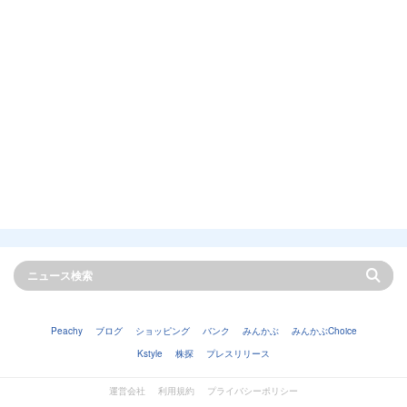
Peachy
ブログ
ショッピング
バンク
みんかぶ
みんかぶChoice
Kstyle
株探
プレスリリース
運営会社
利用規約
プライバシーポリシー