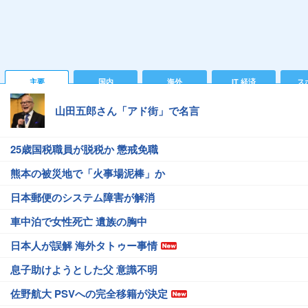
主要
国内
海外
IT 経済
ス
山田五郎さん「アド街」で名言
25歳国税職員が脱税か 懲戒免職
熊本の被災地で「火事場泥棒」か
日本郵便のシステム障害が解消
車中泊で女性死亡 遺族の胸中
日本人が誤解 海外タトゥー事情
息子助けようとした父 意識不明
佐野航大 PSVへの完全移籍が決定