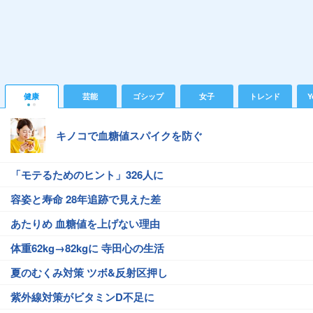
健康
芸能
ゴシップ
女子
トレンド
Y
キノコで血糖値スパイクを防ぐ
「モテるためのヒント」326人に
容姿と寿命 28年追跡で見えた差
あたりめ 血糖値を上げない理由
体重62kg→82kgに 寺田心の生活
夏のむくみ対策 ツボ&反射区押し
紫外線対策がビタミンD不足に