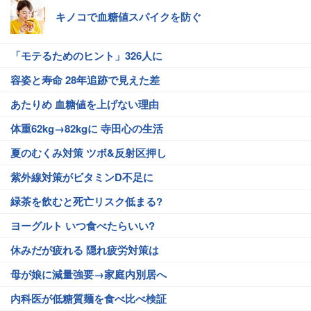
キノコで血糖値スパイクを防ぐ
「モテるためのヒント」326人に
容姿と寿命 28年追跡で見えた差
あたりめ 血糖値を上げない理由
体重62kg→82kgに 寺田心の生活
夏のむくみ対策 ツボ&反射区押し
紫外線対策がビタミンD不足に
緑茶を飲むと死亡リスク低まる?
ヨーグルト いつ食べたらいい?
休みだが疲れる 隠れ疲労対策は
母が娘に減量強要→家庭内別居へ
内科医が低糖質麺を食べ比べ検証