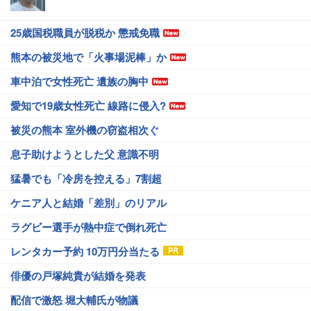
25歳国税職員が脱税か 懲戒免職
熊本の被災地で「火事場泥棒」か
車中泊で女性死亡 遺族の胸中
愛知で19歳女性死亡 線路に侵入?
被災の熊本 室外機の窃盗相次ぐ
息子助けようとした父 意識不明
猛暑でも「冷房を控える」7割超
ケニア人と結婚「差別」のリアル
ラグビー選手が熱中症で倒れ死亡
レンタカー予約 10万円分当たる
俳優の戸塚純貴が結婚を発表
配信で激怒 堀大輔氏が物議