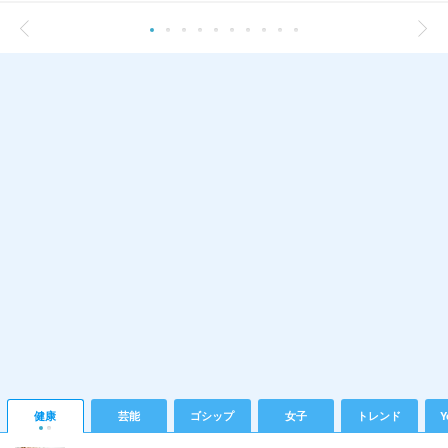
健康
芸能
ゴシップ
女子
トレンド
Y