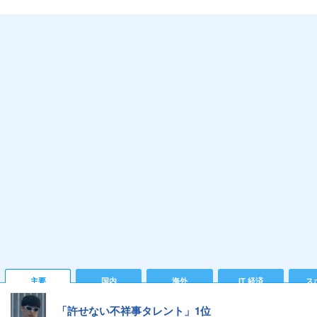
主要
国内
海外
IT 経済
ス
「許せない不祥事タレント」1位