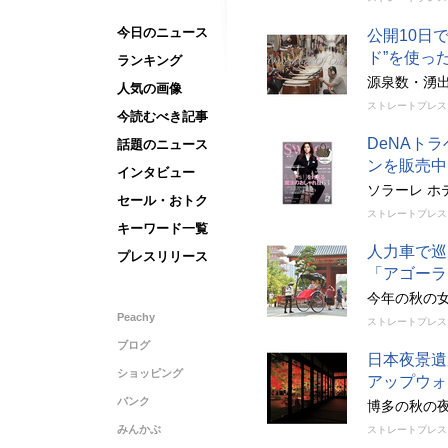
今日のニュース
公開10日
ド”を使っ
ランキング
源泉数・湧
人気の画像
ストレートプレス
今読むべき記事
DeNAト
話題のニュース
ンを販売中
インタビュー
ソラーレ ホ
セール・おトク
ストレートプレス
キーワード一覧
人力車で巡
プレスリリース
「アゴーラ
今年の秋の
Peachy
ストレートプレス
ブログ
日本夜景遺
ショッピング
アップウォ
バンク
博多の秋の
みんかぶ
ストレートプレス