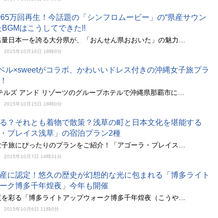
で65万回再生！今話題の「シンフロムービー」の“県産サウン
たBGMはこうしてできた!!
出量日本一を誇る大分県が、「おんせん県おおいた」の魅力…
2015年10月16日 18時0分
ラベル×sweetがコラボ、かわいいドレス付きの沖縄女子旅プラ
！
テルズ アンド リゾーツのグループホテルで沖縄県那覇市に…
2015年10月15日 18時0分
る？それとも着物で散策？浅草の町と日本文化を堪能する
・プレイス浅草」の宿泊プラン2種
女子旅にぴったりのプランをご紹介！「アゴーラ・プレイス…
2015年10月7日 14時31分
産に認定！悠久の歴史が幻想的な光に包まれる「博多ライト
ーク博多千年煌夜」今年も開催
夜を彩る「博多ライトアップウォーク博多千年煌夜（こうや…
2015年10月6日 11時0分