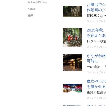
みんかぶChoice
お風呂でシ
Kstyle
作動画のク
朝晩寒くな
株探
ストレートプレス
2015年
を迎えたあ
レジャーや
ストレートプレス
かながわ旅
可能に
一の湯は、
ストレートプレス
魔女やカボ
を輝かせる
東急不動産
ストレートプレス