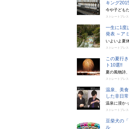
キング201
今や子ども
ストレートプレス
一生に1度
発表 ～ア
いよいよ夏
ストレートプレス
この夏行き
ト10選!!
夏の風物詩
ストレートプレス
温泉、美食
した非日常
温泉に浸か
ストレートプレス
豆柴犬の「
ル