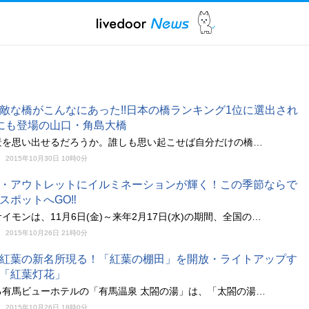
敵な橋がこんなにあった!!日本の橋ランキング1位に選出され
にも登場の山口・角島大橋
景を思い出せるだろうか。誰しも思い起こせば自分だけの橋…
2015年10月30日 10時0分
・アウトレットにイルミネーションが輝く！この季節ならで
スポットへGO‼
イモンは、11月6日(金)～来年2月17日(水)の期間、全国の…
2015年10月26日 21時0分
紅葉の新名所現る！「紅葉の棚田」を開放・ライトアップす
「紅葉灯花」
る有馬ビューホテルの「有馬温泉 太閤の湯」は、「太閤の湯…
2015年10月26日 18時0分