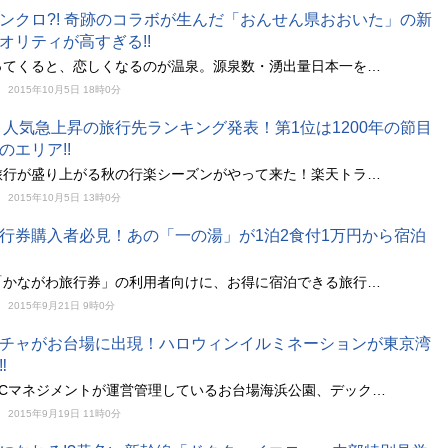
ンクロ?! 奇跡のコラボが生んだ「おんせん県おおいた」の新
オリティが高すぎる!!
ってくると、恋しくなるのが温泉。源泉数・湧出量日本一を…
2015年10月5日 18時0分
秋、人気急上昇の旅行先ランキング発表！第1位は1200年の節目
のエリア!!
旅行が盛り上がる秋の行楽シーズンがやって来た！楽天トラ…
2015年10月5日 13時0分
行券購入者必見！あの「一の湯」が1泊2食付1万円から宿泊
「かながわ旅行券」の利用者向けに、お得に宿泊できる旅行…
2015年9月21日 9時0分
チャがお台場に出現！ハロウィンイルミネーションが東京湾
‼
SCマネジメントが運営管理しているお台場海浜公園、デック…
2015年9月19日 11時0分