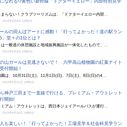
になれる!?黄色い新幹線「ドクターイエロー」内部特別見学
たまらない！クラブツーリズムは、「ドクターイエロー内部…
2015年9月8日 12時0分
ールの田んぼアートに感動！「行ってよかった！道の駅ラン
015」堂々の1位とは？
とは一般道の休憩施設と地域振興施設が一体化したもので、…
2015年9月3日 16時0分
の山ガールは見逃さないで！ 六甲高山植物園の紅葉ナイト
受付開始！
は、10月31日(土)、11月1日(日)、7日(土)、8日(日)の4…
2015年8月21日 12時0分
ら神戸三田まで一直線で行ける、プレミアム・アウトレット
行開始!
レミアム・アウトレットは、西日本ジェイアールバスが運行…
2015年8月20日 13時0分
人も楽しい！「行ってよかった！工場見学＆社会科見学ラン