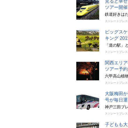
見ると幸せ
ツアー開催
鉄道好きは
ストレートプレス
ビッグスケ
キング 2
「道の駅」
ストレートプレス
関西エリア
ツアー予約
六甲高山植物園
ストレートプレス
大阪梅田か
号が毎日運
神戸三田プ
ストレートプレス
子どもも大