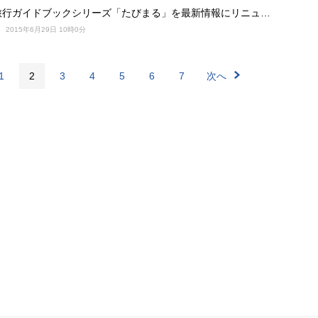
旅行ガイドブックシリーズ「たびまる」を最新情報にリニュ…
2015年6月29日 10時0分
1
2
3
4
5
6
7
次へ