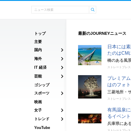
最新のJOURNEYニュース
トップ
主要
日本には素
国内
たのはCM
海外
橋のある風
IT 経済
ストレートプレス
芸能
プレミアム
はのフォト
ゴシップ
三菱地所・サ
スポーツ
ストレートプレス
映画
有馬温泉に
女子
るイベント
トレンド
兵庫県にあ
YouTube
ストレートプレス