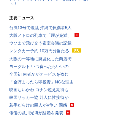
ト！
主要ニュース
台風13号で混乱 沖縄で負傷者5人
大阪メトロの列車で「煙が充満」
ウソまで飛び交う密室会議の記録
レンタカー予約 10万円分当たる
大阪の一等地に廃墟化した商店街
ヨーグルト いつ食べたらいいの
全国初 何者かがオービスを盗む
「金貯まったら即投資」NGな理由
映画ちいかわ コナン超え期待も
韓国サッカー協 邦人に性接待か
若手だらけの巨人がV争い 困惑
俳優の及川光博が結婚を発表