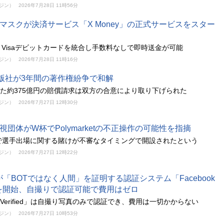
ガジン）
2026年7月28日 11時56分
マスクが決済サービス「X Money」の正式サービスをスター
Visaデビットカードを統合し手数料なしで即時送金が可能
ガジン）
2026年7月28日 11時16分
版社が3年間の著作権紛争で和解
めた約375億円の賠償請求は双方の合意により取り下げられた
ガジン）
2026年7月27日 12時30分
視団体がW杯でPolymarketの不正操作の可能性を指摘
rketで選手出場に関する賭けが不審なタイミングで開設されたという
ガジン）
2026年7月27日 12時22分
okが「BOTではなく人間」を証明する認証システム「Facebook
ed」を開始、自撮りで認証可能で費用はゼロ
ok Verified」は自撮り写真のみで認証でき、費用は一切かからない
ガジン）
2026年7月27日 10時53分