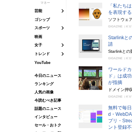
マネー
「私たちは
芸能
を表現する新し
ソフトウェ
ゴシップ
GIGAZINE（ギ
スポーツ
映画
Starli
請
女子
Starli
トレンド
GIGAZINE（ギ
YouTube
ワールドカ
今日のニュース
ド」は成功
が指摘
ランキング
ドメイン押収
人気の画像
GIGAZINE（ギ
今読むべき記事
無料で毎日
話題のニュース
d・WebD
インタビュー
プリ・Str
セール・おトク
ント登録不