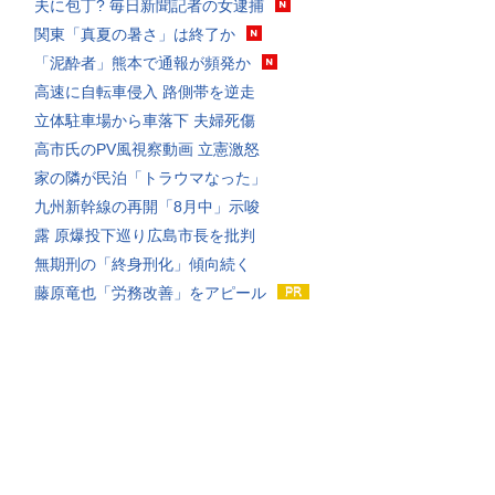
夫に包丁? 毎日新聞記者の女逮捕
関東「真夏の暑さ」は終了か
「泥酔者」熊本で通報が頻発か
高速に自転車侵入 路側帯を逆走
立体駐車場から車落下 夫婦死傷
高市氏のPV風視察動画 立憲激怒
家の隣が民泊「トラウマなった」
九州新幹線の再開「8月中」示唆
露 原爆投下巡り広島市長を批判
無期刑の「終身刑化」傾向続く
藤原竜也「労務改善」をアピール