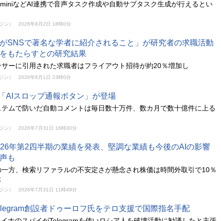
やGeminiなどAI連携で音声タスク作成や自動サブタスク生成が行えるとい
ガジン）
2026年8月2日 18時0分
がSNSで著名な学者に紹介されること」が研究者の求職活動
をもたらすとの研究結果
ンサーに引用された求職者はフライアウト招待が約20％増加し
ガジン）
2026年8月1日 23時0分
Inに「AIスロップ通報ボタン」が登場
ステムで防いだ自動コメントは毎日数十万件、数カ月で数十億件に上る
ガジン）
2026年7月31日 16時30分
が2026年第2四半期の業績を発表、堅調な業績も今後のAIの影響
声も
の一方、検索リファラルの不安定さが懸念され株価は時間外取引で10％
た
ガジン）
2026年7月31日 11時49分
elegram創設者ドゥーロフ氏をテロ支援で国際指名手配
ライナのスパイがTelegramを使いロシア人を破壊活動に勧誘したと主張