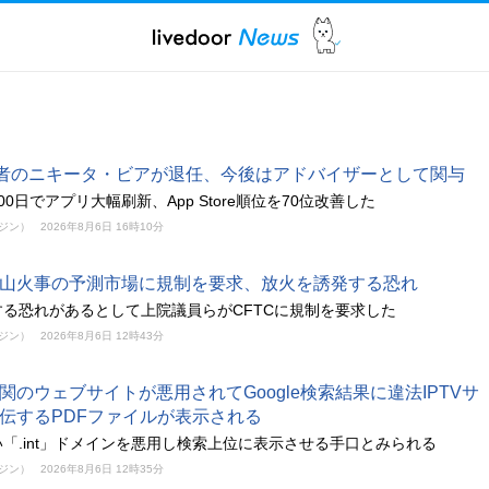
者のニキータ・ビアが退任、今後はアドバイザーとして関与
0日でアプリ大幅刷新、App Store順位を70位改善した
ガジン）
2026年8月6日 16時10分
山火事の予測市場に規制を要求、放火を誘発する恐れ
る恐れがあるとして上院議員らがCFTCに規制を要求した
ガジン）
2026年8月6日 12時43分
関のウェブサイトが悪用されてGoogle検索結果に違法IPTVサ
伝するPDFファイルが表示される
「.int」ドメインを悪用し検索上位に表示させる手口とみられる
ガジン）
2026年8月6日 12時35分