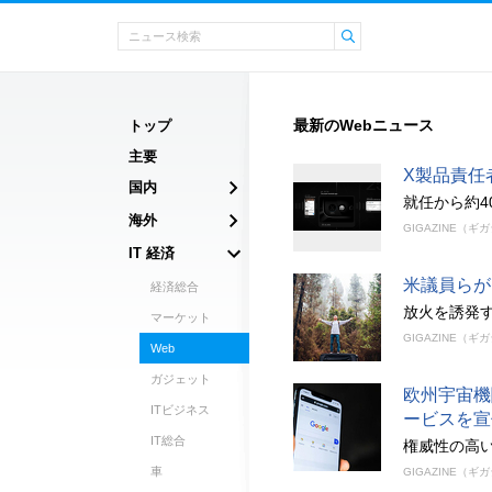
最新のWebニュース
トップ
主要
X製品責任
国内
就任から約40
海外
GIGAZINE（ギ
IT 経済
米議員らが
経済総合
放火を誘発す
マーケット
GIGAZINE（ギ
Web
ガジェット
欧州宇宙機
ITビジネス
ービスを宣
IT総合
権威性の高い
車
GIGAZINE（ギ