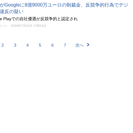
がGoogleに8億9000万ユーロの制裁金、反競争的行為でデジ
違反の疑い
le Playでの自社優遇が反競争的と認定され
ガジン）
2026年7月24日 17時15分
2
3
4
5
6
7
次へ