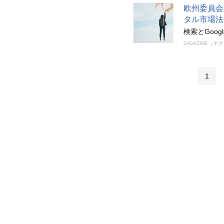
欧州委員会
タル市場法
検索とGoog
GIGAZINE（ギ
1