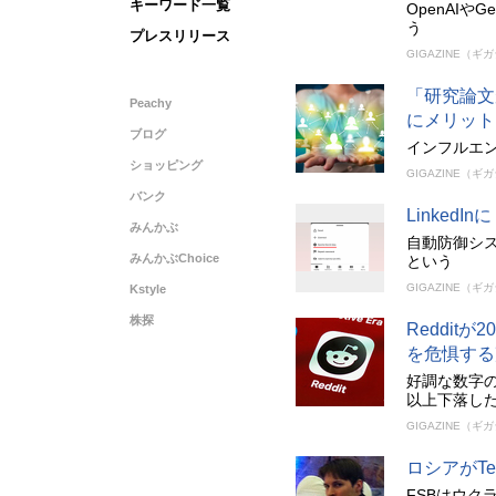
キーワード一覧
OpenAI
う
プレスリリース
GIGAZINE（ギ
「研究論文
Peachy
にメリット
ブログ
インフルエ
ショッピング
GIGAZINE（ギ
バンク
Linked
みんかぶ
自動防御シ
みんかぶChoice
という
GIGAZINE（ギ
Kstyle
株探
Reddit
を危惧する
好調な数字
以上下落し
GIGAZINE（ギ
ロシアがT
FSBはウク