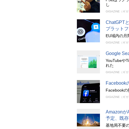
し
GIGAZINE（ギ
ChatGP
プラットフ
EU域内の月
GIGAZINE（ギ
Google 
YouTub
れた
GIGAZINE（ギ
Faceb
Facebo
GIGAZINE（ギ
Amazon
予定、既存
基地局不要の