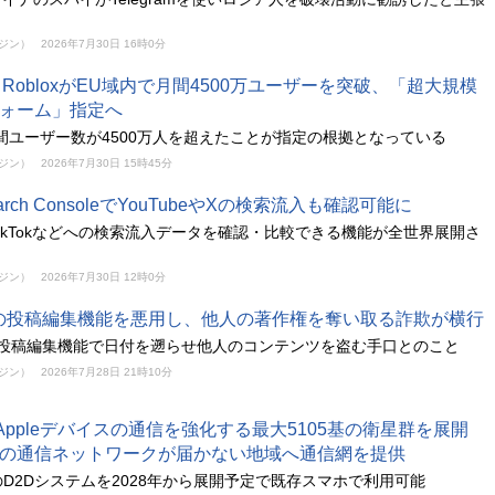
ガジン）
2026年7月30日 16時0分
TとRobloxがEU域内で月間4500万ユーザーを突破、「超大規模
ォーム」指定へ
間ユーザー数が4500万人を超えたことが指定の根拠となっている
ガジン）
2026年7月30日 15時45分
Search ConsoleでYouTubeやXの検索流入も確認可能に
eやTikTokなどへの検索流入データを確認・比較できる機能が全世界展開さ
ガジン）
2026年7月30日 12時0分
ookの投稿編集機能を悪用し、他人の著作権を奪い取る詐欺が横行
okの投稿編集機能で日付を遡らせ他人のコンテンツを盗む手口とのこと
ガジン）
2026年7月28日 21時10分
がAppleデバイスの通信を強化する最大5105基の衛星群を展開
の通信ネットワークが届かない地域へ通信網を提供
D2Dシステムを2028年から展開予定で既存スマホで利用可能