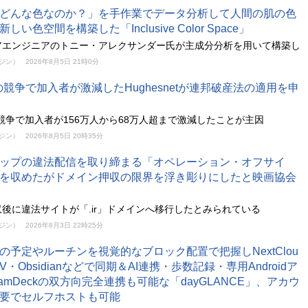
どんな色なのか？」を手作業でデータ分析して人間の肌の色
い色空間を構築した「Inclusive Color Space」
アエンジニアのトニー・アレクサンダー氏が主成分分析を用いて構築し
ガジン）
2026年8月5日 21時0分
nkとの競争で加入者が激減したHughesnetが連邦破産法の適用を申
nkとの競争で加入者が156万人から68万人超まで激減したことが主因
ガジン）
2026年8月5日 20時35分
ップの違法配信を取り締まる「オペレーション・オフサイ
を収めたがドメイン押収の限界を浮き彫りにしたと映画協会
後に違法サイトが「.ir」ドメインへ移行したとみられている
ガジン）
2026年8月3日 22時25分
の予定やルーチンを視覚的なブロック配置で把握しNextClou
AV・Obsidianなどで同期＆AI連携・歩数記録・専用Androidア
eamDeckの双方向完全連携も可能な「dayGLANCE」、アカウ
要でセルフホストも可能