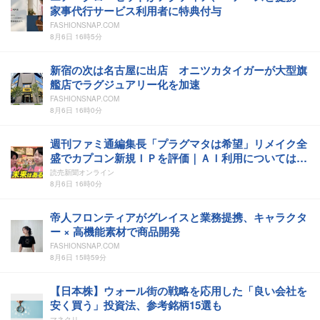
家事代行サービス利用者に特典付与
FASHIONSNAP.COM
8月6日 16時5分
新宿の次は名古屋に出店 オニツカタイガーが大型旗
艦店でラグジュアリー化を加速
FASHIONSNAP.COM
8月6日 16時0分
週刊ファミ通編集長「プラグマタは希望」リメイク全
盛でカプコン新規ＩＰを評価｜ＡＩ利用については
「将来的にはゲーム業界にとって良いことでは」
読売新聞オンライン
8月6日 16時0分
帝人フロンティアがグレイスと業務提携、キャラクタ
ー × 高機能素材で商品開発
FASHIONSNAP.COM
8月6日 15時59分
【日本株】ウォール街の戦略を応用した「良い会社を
安く買う」投資法、参考銘柄15選も
マネクリ