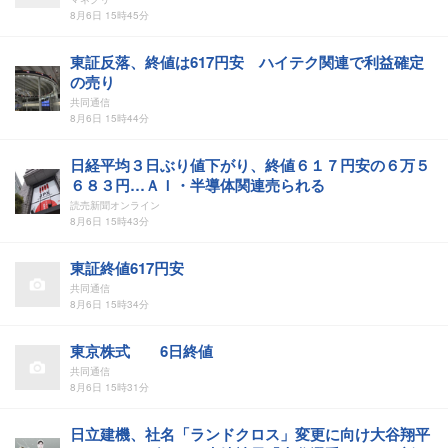
8月6日 15時45分
東証反落、終値は617円安 ハイテク関連で利益確定
の売り
共同通信
8月6日 15時44分
日経平均３日ぶり値下がり、終値６１７円安の６万５
６８３円…ＡＩ・半導体関連売られる
読売新聞オンライン
8月6日 15時43分
東証終値617円安
共同通信
8月6日 15時34分
東京株式 6日終値
共同通信
8月6日 15時31分
日立建機、社名「ランドクロス」変更に向け大谷翔平