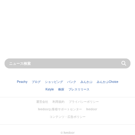
Peachy
ブログ
ショッピング
バンク
みんかぶ
みんかぶChoice
Kstyle
株探
プレスリリース
運営会社
利用規約
プライバシーポリシー
livedoorお客様サポートセンター
livedoor
コンテンツ・広告ポリシー
© livedoor