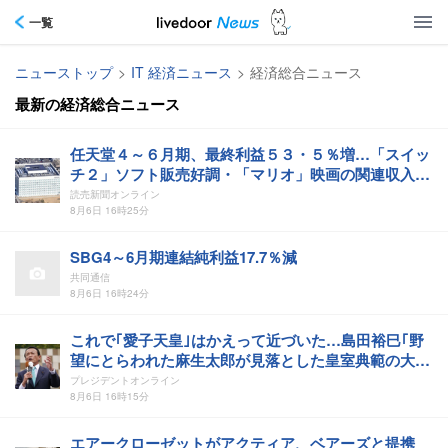
一覧
ニューストップ
>
IT 経済ニュース
>
経済総合ニュース
最新の経済総合ニュース
任天堂４～６月期、最終利益５３・５％増…「スイッ
チ２」ソフト販売好調・「マリオ」映画の関連収入が
押し上げ
読売新聞オンライン
8月6日 16時25分
SBG4～6月期連結純利益17.7％減
共同通信
8月6日 16時24分
これで｢愛子天皇｣はかえって近づいた…島田裕巳｢野
望にとらわれた麻生太郎が見落とした皇室典範の大原
則｣
プレジデントオンライン
8月6日 16時15分
エアークローゼットがアクティア、ベアーズと提携