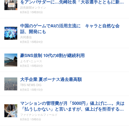
をアンバサダーに…先崎社長「大谷選手とともに新た
な挑戦と成長を加速」
読売新聞オンライン
8月6日 15時30分
中国のゲームでAIの活用主流に キャラと自然な会
話、開発にも
共同通信
8月6日 15時24分
豪SNS規制 10代の8割が継続利用
よろず~ニュース
8月6日 15時20分
大手企業 夏ボーナス過去最高額
TBS NEWS DIG
8月6日 15時15分
マンションの管理費が月「5000円」値上げに…。夫は
「払うしかない」と言いますが、値上げを拒否するこ
とはできないのでしょうか？
ファイナンシャルフィールド
8月6日 15時0分