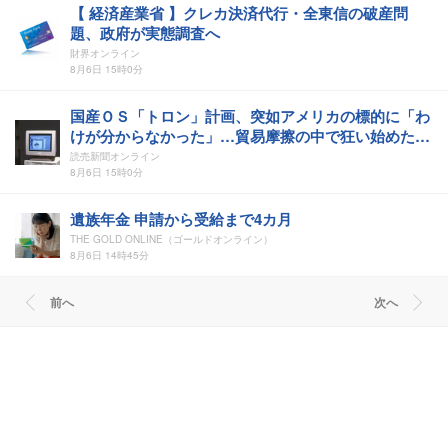
【 経済産業省 】クレカ決済代行・全東信の破産問
題、政府が実態調査へ
財界オンライン
8月6日 15時0分
国産ＯＳ「トロン」計画、突如アメリカの標的に「わ
けが分からなかった」…貿易摩擦の中で狂い始めた歯
車
読売新聞オンライン
8月6日 15時0分
遺族年金 申請から受給まで4カ月
THE GOLD ONLINE（ゴールドオンライン）
8月6日 14時45分
前へ
次へ