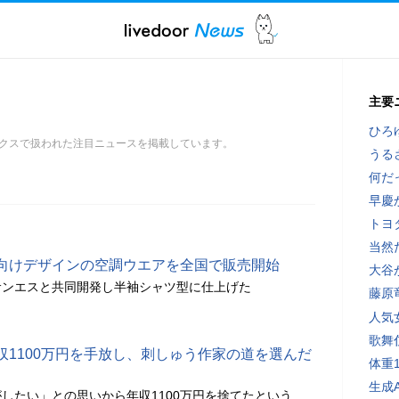
主要
ひろ
クスで扱われた注目ニュースを掲載しています。
うる
何だ
早慶
トヨ
当然
向けデザインの空調ウエアを全国で販売開始
大谷
サンエスと共同開発し半袖シャツ型に仕上げた
藤原
人気
歌舞
収1100万円を手放し、刺しゅう作家の道を選んだ
体重
生成
したい」との思いから年収1100万円を捨てたという