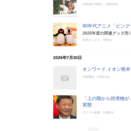
ABEMA TIMES
18時19分
90年代アニメ「ピン
2025年度の関連グッズ
現代ビジネス
7時0分
2026年7月30日
オンワード イオン熊本
共同通信
22時21分
「上の階から排泄物が
実態
デイリー新潮
11時0分