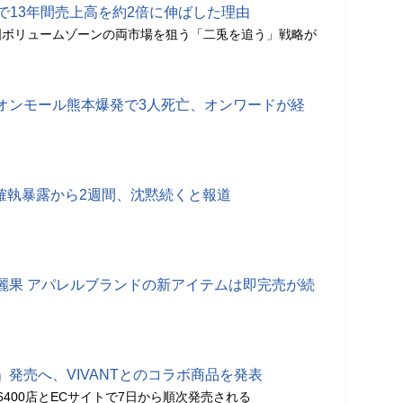
で13年間売上高を約2倍に伸ばした理由
国ボリュームゾーンの両市場を狙う「二兎を追う」戦略が
オンモール熊本爆発で3人死亡、オンワードが経
が確執暴露から2週間、沈黙続くと報道
麗果 アパレルブランドの新アイテムは即完売が続
発売へ、VIVANTとのコラボ商品を発表
400店とECサイトで7日から順次発売される