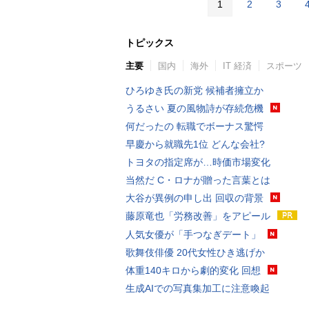
1
2
3
トピックス
主要
国内
海外
IT 経済
スポーツ
ひろゆき氏の新党 候補者擁立か
うるさい 夏の風物詩が存続危機
何だったの 転職でボーナス驚愕
早慶から就職先1位 どんな会社?
トヨタの指定席が…時価市場変化
当然だ C・ロナが贈った言葉とは
大谷が異例の申し出 回収の背景
藤原竜也「労務改善」をアピール
人気女優が「手つなぎデート」
歌舞伎俳優 20代女性ひき逃げか
体重140キロから劇的変化 回想
生成AIでの写真集加工に注意喚起