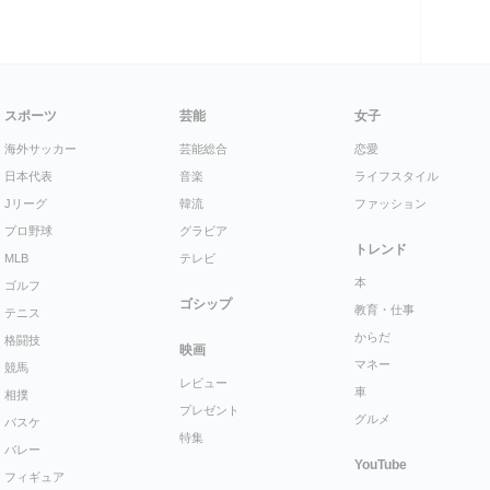
スポーツ
芸能
女子
海外サッカー
芸能総合
恋愛
日本代表
音楽
ライフスタイル
Jリーグ
韓流
ファッション
プロ野球
グラビア
トレンド
MLB
テレビ
本
ゴルフ
ゴシップ
教育・仕事
テニス
からだ
格闘技
映画
マネー
競馬
レビュー
車
相撲
プレゼント
グルメ
バスケ
特集
バレー
YouTube
フィギュア