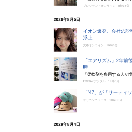
プレジデントオンライン
8時15分
2026年8月5日
イオン爆発、会社の説
浮上
文春オンライン
16時0分
「エアリズム」2年前
時
「柔軟剤を多用する人が
FRIDAYデジタル
14時0分
「’47」が「サーティ
オリコンニュース
10時30分
2026年8月4日