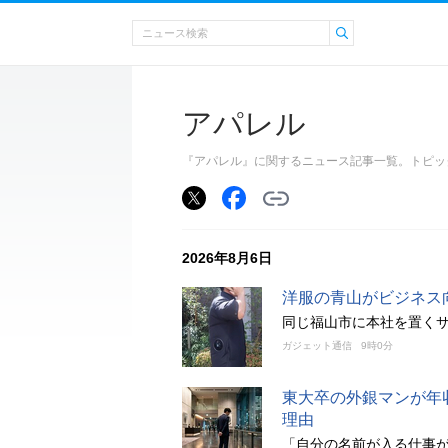
アパレル
『アパレル』に関するニュース記事一覧。トピッ
2026年8月6日
洋服の青山がビジネス
同じ福山市に本社を置く
ガジェット通信
9時0分
東大卒の外銀マンが年
理由
「自分の名前が入る仕事が