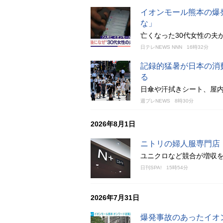
イオンモール熊本の爆
な」
亡くなった30代女性の夫
日テレNEWS NNN
16時32分
記録的猛暑が日本の消
る
日傘や汗拭きシート、屋
週プレNEWS
8時30分
2026年8月1日
ニトリの婦人服専門店「
ユニクロなど競合が増収
日刊SPA!
15時54分
2026年7月31日
爆発事故のあったイオ