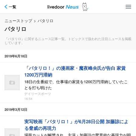
一覧
ニューストップ
>
パタリロ
パタリロ
『パタリロ』に関するニュース記事一覧。トピックスで扱われた注目ニュースを掲載
しています。
2019年6月18日
「パタリロ！」の漫画家・魔夜峰央氏が告白 家賃
1200万円滞納
18日の生番組で、仕事場の家賃を1200万円滞納していたこ
とを打ち明けた
デイリースポーツ
16:54
2019年3月12日
実写映画「パタリロ！」が6月28日公開 加藤諒によ
る脅威の再現力
場面カットが解禁され、主演・加藤諒の驚異的な再現力が明