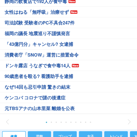
静岡の飲食店で192人が食中毒
女性はねる「無呼吸」治療せず
司法試験 受験者のPC不具合247件
福岡の議長 地震巡り不謹慎発言
「43億円分」キャンセル? 女逮捕
消費者庁「SNOW」運営に措置命令
ドンキ露店 うなぎで食中毒14人
90歳患者を殴る? 看護助手を逮捕
なぜ14回も忌引申請 驚きの結末
ケンコバ コロナで謎の後遺症
元TBSアナの山本里菜 離婚を公表
健康
芸能
ゴシップ
女子
トレンド
Y