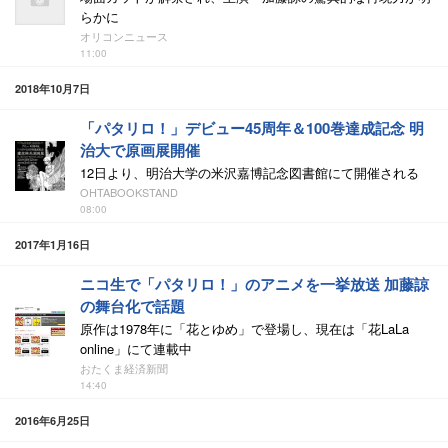
らかに
オリコンニュース
11:00
2018年10月7日
「パタリロ！」デビュー45周年＆100巻達成記念 明
治大で原画展開催
12日より、明治大学の米沢嘉博記念図書館にて開催される
OHTABOOKSTAND
08:00
2017年1月16日
ニコ生で「パタリロ！」のアニメを一挙放送 加藤諒
の舞台化で話題
原作は1978年に「花とゆめ」で登場し、現在は「花LaLa
online」にて連載中
おたくま経済新聞
14:40
2016年6月25日