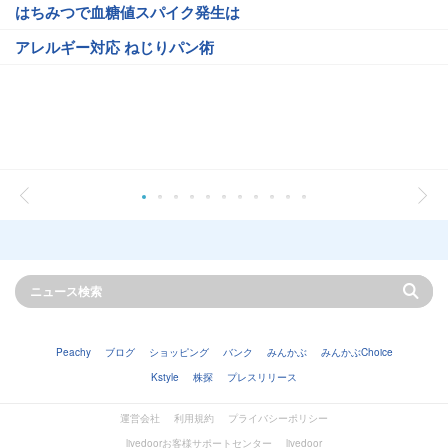
はちみつで血糖値スパイク発生は
アレルギー対応 ねじりパン術
Peachy
ブログ
ショッピング
バンク
みんかぶ
みんかぶChoice
Kstyle
株探
プレスリリース
運営会社
利用規約
プライバシーポリシー
livedoorお客様サポートセンター
livedoor