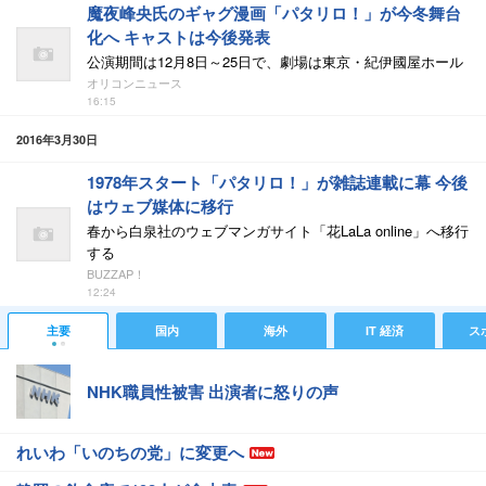
魔夜峰央氏のギャグ漫画「パタリロ！」が今冬舞台
化へ キャストは今後発表
公演期間は12月8日～25日で、劇場は東京・紀伊國屋ホール
オリコンニュース
16:15
2016年3月30日
1978年スタート「パタリロ！」が雑誌連載に幕 今後
はウェブ媒体に移行
春から白泉社のウェブマンガサイト「花LaLa online」へ移行
する
BUZZAP！
12:24
主要
国内
海外
IT 経済
ス
NHK職員性被害 出演者に怒りの声
れいわ「いのちの党」に変更へ