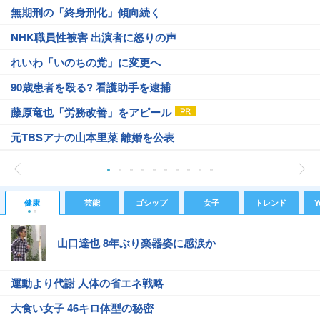
無期刑の「終身刑化」傾向続く
NHK職員性被害 出演者に怒りの声
れいわ「いのちの党」に変更へ
90歳患者を殴る? 看護助手を逮捕
藤原竜也「労務改善」をアピール
元TBSアナの山本里菜 離婚を公表
健康
芸能
ゴシップ
女子
トレンド
Y
山口達也 8年ぶり楽器姿に感涙か
運動より代謝 人体の省エネ戦略
大食い女子 46キロ体型の秘密