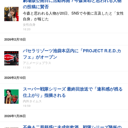
劇場版公開日に活動再開？今森茉耶と思われる人物
の投稿に賛否
今森と思われる人物が20日、SNSで今後に言及したと「女性
自身」が報じた
女性自身
16:20
2026年2月15日
パセラリゾーツ池袋本店内に「PROJECT R.E.D.カ
フェ」がオープン
アニメージュプラス
11:00
2026年2月10日
スーパー戦隊シリーズ 最終回放送で「違和感が残る
仕上がり」指摘される
内外タイムス
19:59
2026年1月26日
不倫＆二股疑惑に未成年飲酒…戦隊シリーズ降板の