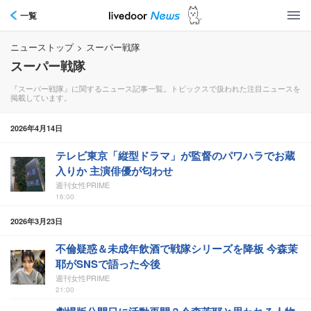
一覧
ニューストップ
>
スーパー戦隊
スーパー戦隊
『スーパー戦隊』に関するニュース記事一覧。トピックスで扱われた注目ニュースを
掲載しています。
2026年4月14日
テレビ東京「縦型ドラマ」が監督のパワハラでお蔵
入りか 主演俳優が匂わせ
週刊女性PRIME
16:00
2026年3月23日
不倫疑惑＆未成年飲酒で戦隊シリーズを降板 今森茉
耶がSNSで語った今後
週刊女性PRIME
21:00