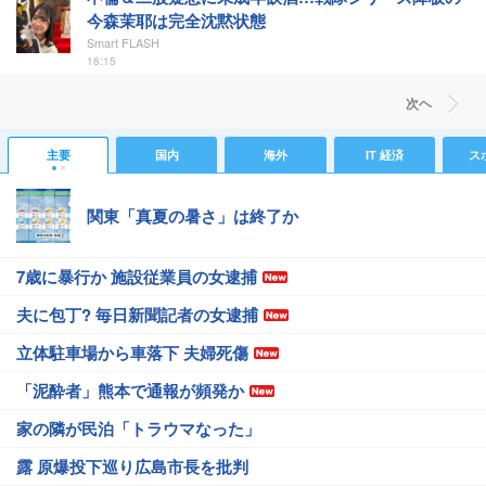
今森茉耶は完全沈黙状態
Smart FLASH
18:15
次ヘ
主要
国内
海外
IT 経済
ス
関東「真夏の暑さ」は終了か
7歳に暴行か 施設従業員の女逮捕
夫に包丁? 毎日新聞記者の女逮捕
立体駐車場から車落下 夫婦死傷
「泥酔者」熊本で通報が頻発か
家の隣が民泊「トラウマなった」
露 原爆投下巡り広島市長を批判