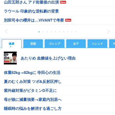
山田五郎さん アド街最後の出演
ラウール 印象的な逆転劇の背景
別班司令の櫻井は…VIVANTで考察
健康
芸能
ゴシップ
女子
トレンド
Y
あたりめ 血糖値を上げない理由
体重62kg→82kgに 寺田心の生活
夏のむくみ対策 ツボ&反射区押し
紫外線対策がビタミンD不足に
母が娘に減量強要→家庭内別居へ
睡眠時の悩みを解消する過ごし方