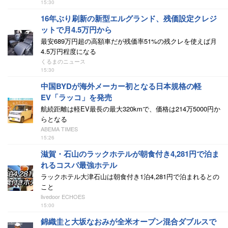
15:30
16年ぶり刷新の新型エルグランド、残価設定クレジ
ットで月4.5万円から
最安689万円超の高額車だが残価率51%の残クレを使えば月
4.5万円程度になる
くるまのニュース
15:30
中国BYDが海外メーカー初となる日本規格の軽
EV「ラッコ」を発売
航続距離は軽EV最長の最大320kmで、価格は214万5000円か
らとなる
ABEMA TIMES
15:26
滋賀・石山のラックホテルが朝食付き4,281円で泊ま
れるコスパ最強ホテル
ラックホテル大津石山は朝食付き1泊4,281円で泊まれるとの
こと
livedoor ECHOES
15:00
錦織圭と大坂なおみが全米オープン混合ダブルスで