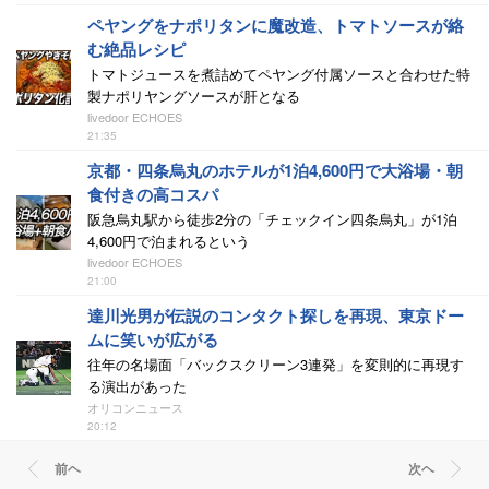
ペヤングをナポリタンに魔改造、トマトソースが絡
む絶品レシピ
トマトジュースを煮詰めてペヤング付属ソースと合わせた特
製ナポリヤングソースが肝となる
livedoor ECHOES
21:35
京都・四条烏丸のホテルが1泊4,600円で大浴場・朝
食付きの高コスパ
阪急烏丸駅から徒歩2分の「チェックイン四条烏丸」が1泊
4,600円で泊まれるという
livedoor ECHOES
21:00
達川光男が伝説のコンタクト探しを再現、東京ドー
ムに笑いが広がる
往年の名場面「バックスクリーン3連発」を変則的に再現す
る演出があった
オリコンニュース
20:12
前ヘ
次ヘ