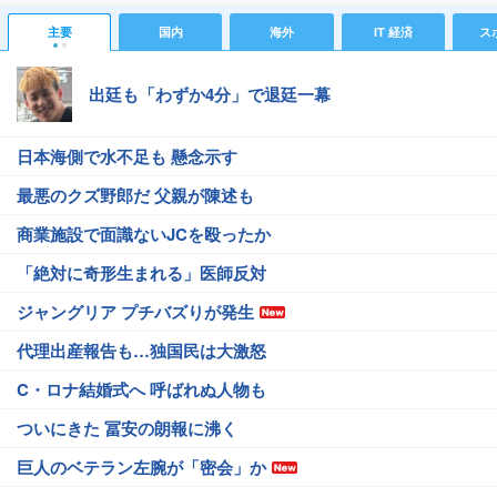
主要
国内
海外
IT 経済
ス
出廷も「わずか4分」で退廷一幕
日本海側で水不足も 懸念示す
最悪のクズ野郎だ 父親が陳述も
商業施設で面識ないJCを殴ったか
「絶対に奇形生まれる」医師反対
ジャングリア プチバズりが発生
代理出産報告も…独国民は大激怒
C・ロナ結婚式へ 呼ばれぬ人物も
ついにきた 冨安の朗報に沸く
巨人のベテラン左腕が「密会」か