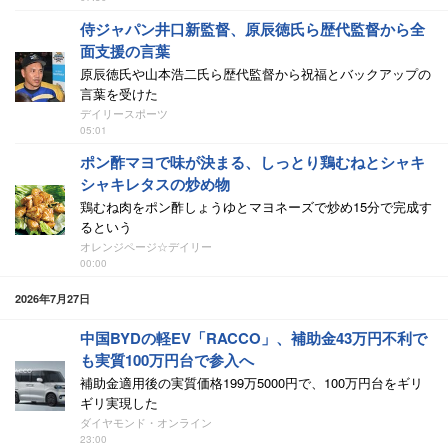
侍ジャパン井口新監督、原辰徳氏ら歴代監督から全
面支援の言葉
原辰徳氏や山本浩二氏ら歴代監督から祝福とバックアップの
言葉を受けた
デイリースポーツ
05:01
ポン酢マヨで味が決まる、しっとり鶏むねとシャキ
シャキレタスの炒め物
鶏むね肉をポン酢しょうゆとマヨネーズで炒め15分で完成す
るという
オレンジページ☆デイリー
00:00
2026年7月27日
中国BYDの軽EV「RACCO」、補助金43万円不利で
も実質100万円台で参入へ
補助金適用後の実質価格199万5000円で、100万円台をギリ
ギリ実現した
ダイヤモンド・オンライン
23:00