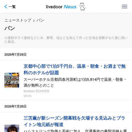
一覧
ニューストップ
>
パン
パン
小麦粉やライ麦粉などに水、酵母、塩などを加えて作った生地を発酵させた後に焼い
た食品。
2026年7月29日
京都中心部で1泊5千円台、温泉・朝食・お酒まで無
料のホテルが話題
スーパーホテル京都四条河原町は1泊5,814円で温泉・朝食・
酒が無料とのこと
livedoor ECHOES
06:00
2026年7月28日
三笘薫が新シーズン開幕戦を欠場する見込みとブラ
イトン地元紙が報道
ハムストリング負傷と手術に加え、交通事故の書類送検も重