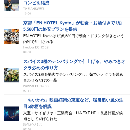
コンビを結成
THE ANSWER
10:00
京都「EN HOTEL Kyoto」が朝食・お酒付きで1泊
5,580円の格安プランを提供
EN HOTEL Kyotoは1泊5,580円で朝食・ドリンク付きという
内容で注目される
livedoor ECHOES
09:00
スパイス3種のテンパリングで仕上げる、やみつきオ
クラ炒めの作り方
スパイス3種を弱火でテンパリングし、茹でたオクラを炒め
合わせるだけの一品
livedoor ECHOES
07:41
「ちいかわ」映画好調の東宝など、猛暑追い風の注
目5銘柄を解説
東宝・サイゼリヤ・三陽商会・U-NEXT HD・良品計画が候
補として挙げられた
現代ビジネス
07:30