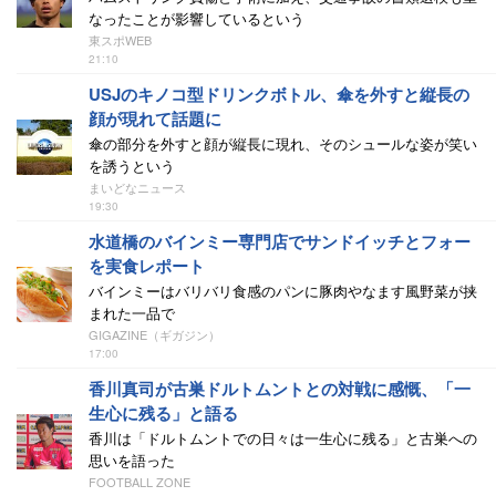
なったことが影響しているという
東スポWEB
21:10
USJのキノコ型ドリンクボトル、傘を外すと縦長の
顔が現れて話題に
傘の部分を外すと顔が縦長に現れ、そのシュールな姿が笑い
を誘うという
まいどなニュース
19:30
水道橋のバインミー専門店でサンドイッチとフォー
を実食レポート
バインミーはバリバリ食感のパンに豚肉やなます風野菜が挟
まれた一品で
GIGAZINE（ギガジン）
17:00
香川真司が古巣ドルトムントとの対戦に感慨、「一
生心に残る」と語る
香川は「ドルトムントでの日々は一生心に残る」と古巣への
思いを語った
FOOTBALL ZONE