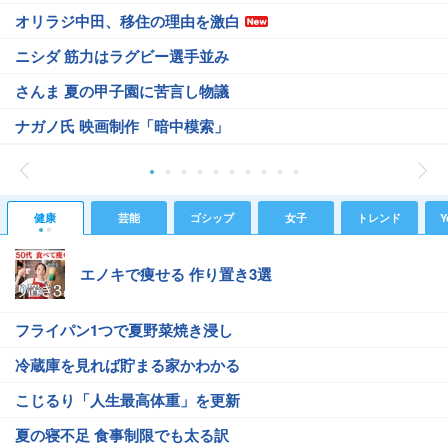
オリラジ中田、移住の理由を激白
ニシダ 筋力はラグビー選手並み
さんま 夏の甲子園に苦言し物議
ナガノ氏 映画制作「暗中模索」
健康
芸能
ゴシップ
女子
トレンド
Y
エノキで痩せる 作り置き3選
フライパン1つで夏野菜焼き浸し
冷蔵庫を見れば貯まる家かわかる
こじるり「人生最高体重」を更新
夏の寝不足 食事制限でも太る訳