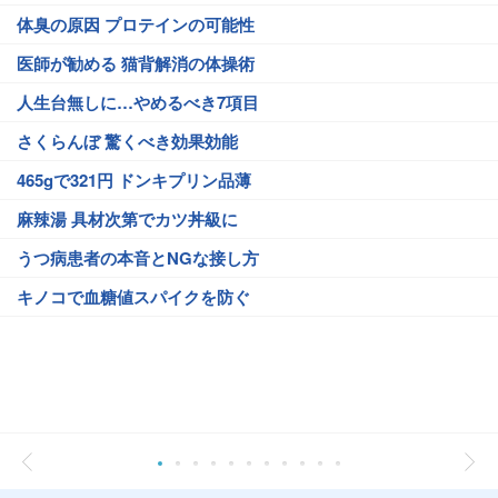
体臭の原因 プロテインの可能性
医師が勧める 猫背解消の体操術
人生台無しに…やめるべき7項目
さくらんぼ 驚くべき効果効能
465gで321円 ドンキプリン品薄
麻辣湯 具材次第でカツ丼級に
うつ病患者の本音とNGな接し方
キノコで血糖値スパイクを防ぐ