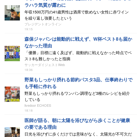
ラハラ気質が露わに
年収1500万円の41歳男性は酒席で飲めない女性に赤ワイン
を繰り返し強要したという
プレジデントオンライン
19:15
森保ジャパンは能動的に戦えず、W杯ベスト8も届か
なかった理由
「優勝」目標に遠く及ばず、能動的に戦えなかった時点でベ
スト8も難しかったと指摘
サッカーダイジェストWeb
18:36
野菜もしっかり摂れる節約パスタ3品、仕事終わりで
も手軽に作れる
野菜もしっかり摂れるワンパン調理など3種のレシピを紹介
している
livedoor ECHOES
18:18
医師が語る、朝に太陽を浴びながら歩くことが健康
の要である理由
日光を浴びずに歩くだけでは意味がなく、太陽光が不可欠だ