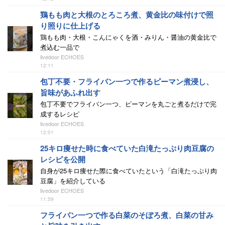
鶏もも肉と大根のとろころ煮、黄金比の味付けで照
り照りに仕上げる
鶏もも肉・大根・こんにゃくを酒・みりん・醤油の黄金比で
煮込む一品で
livedoor ECHOES
12:11
包丁不要・フライパン一つで作るピーマン煮浸し、
旨味があふれ出す
包丁不要でフライパン一つ、ピーマンを丸ごと煮るだけで完
成するレシピ
livedoor ECHOES
12:01
25キロ痩せた時に食べていた白滝たっぷり肉豆腐の
レシピを公開
自身が25キロ痩せた際に食べていたという「白滝たっぷり肉
豆腐」を紹介している
livedoor ECHOES
11:59
フライパン一つで作る白菜のそぼろ煮、白菜の甘み