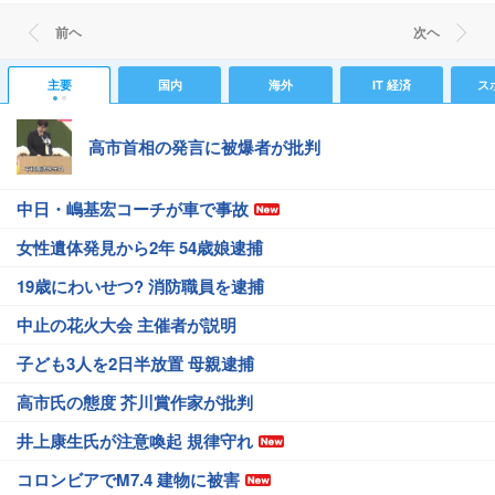
前ヘ
次ヘ
主要
国内
海外
IT 経済
ス
高市首相の発言に被爆者が批判
中日・嶋基宏コーチが車で事故
女性遺体発見から2年 54歳娘逮捕
19歳にわいせつ? 消防職員を逮捕
中止の花火大会 主催者が説明
子ども3人を2日半放置 母親逮捕
高市氏の態度 芥川賞作家が批判
井上康生氏が注意喚起 規律守れ
コロンビアでM7.4 建物に被害