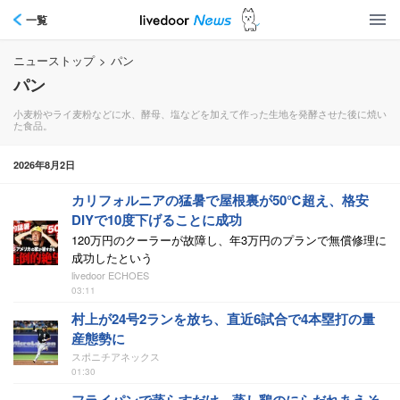
一覧
ニューストップ
>
パン
パン
小麦粉やライ麦粉などに水、酵母、塩などを加えて作った生地を発酵させた後に焼い
た食品。
2026年8月2日
カリフォルニアの猛暑で屋根裏が50℃超え、格安
DIYで10度下げることに成功
120万円のクーラーが故障し、年3万円のプランで無償修理に
成功したという
livedoor ECHOES
03:11
村上が24号2ランを放ち、直近6試合で4本塁打の量
産態勢に
スポニチアネックス
01:30