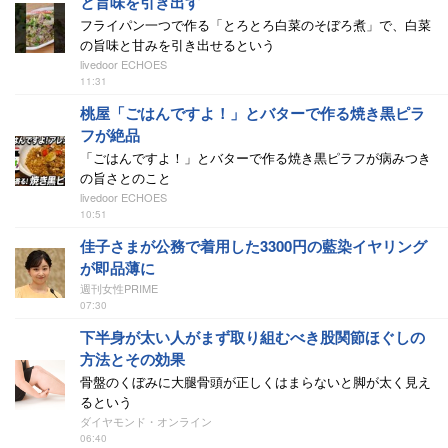
と旨味を引き出す
フライパン一つで作る「とろとろ白菜のそぼろ煮」で、白菜
の旨味と甘みを引き出せるという
livedoor ECHOES
11:31
桃屋「ごはんですよ！」とバターで作る焼き黒ピラ
フが絶品
「ごはんですよ！」とバターで作る焼き黒ピラフが病みつき
の旨さとのこと
livedoor ECHOES
10:51
佳子さまが公務で着用した3300円の藍染イヤリング
が即品薄に
週刊女性PRIME
07:30
下半身が太い人がまず取り組むべき股関節ほぐしの
方法とその効果
骨盤のくぼみに大腿骨頭が正しくはまらないと脚が太く見え
るという
ダイヤモンド・オンライン
06:40