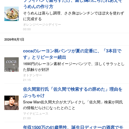
フライパンで蒸らすだけ、蒸し鶏のにらだれあえそ
うめんの作り方
そうめんは蒸らし調理、ささ身はレンチンでほぼ火を使わず
に完成する
オレンジページ☆デイリー
00:00
2026年8月1日
cocaのレーヨン柄パンツが夏の定番に、「3本目で
す」とリピーター続出
1690円のレーヨン素材イージーパンツで、涼しくサラッとし
た肌触りが好評
オトナンサー
21:15
佐久間宣行氏「佐久間で検索するの辞めた」理由を
ぶっちゃけ
Snow Man佐久間大介が大ブレイクし「佐久間」検索が同氏
の情報だらけになったとのこと
マイナビニュース
21:00
年収1500万の41歳男性、誕生日ディナーの酒席でモ