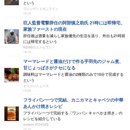
という
プレジデントオンライン
18:15
巨人監督電撃辞任の阿部慎之助氏 21時には即帰宅、
家族ファーストの現在
辞任後は酒量を減らし家族優先の生活を送り、外出も21時前
には帰宅するという
NEWSポストセブン
16:15
マーマレードと醤油だけで作る手羽先のジャム煮、
甘じょっぱさがクセになる
調味料はマーマレードと醤油の2種類のみで10分で完成する
という
オリコンニュース
15:30
フライパン一つで完結、カニカマとキャベツの中華
あんかけ焼きレシピ
フライパン一つで完結する「ワンパン キャベかま焼き」の
レシピを紹介している
livedoor ECHOES
12:12