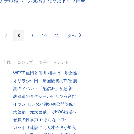
 ナチ政権の「共犯者」だったドイツ国民
7
8
9
10
11
次へ
芸能
ゴシップ
女子
トレンド
WEST.重岡と濱田 相手は一般女性
オリラジ中田、帰国後初のTV出演
夏のイベント「配信派」が急増
表参道でタクシーがビル突っ込む
イラン モジタバ師の初公開映像?
天竺鼠「元天竺鼠」でKOC出場へ
教員の性暴力 止まらないワケ
ガッポリ建設に元天才子役が加入