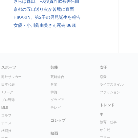
さらば森田、FX投資詐欺被害告白
京都の五山送り火が苦境に直面
HIKAKIN、第2子の男児誕生を報告
女優・小川眞由美さん死去 86歳
スポーツ
芸能
女子
海外サッカー
芸能総合
恋愛
日本代表
音楽
ライフスタイル
Jリーグ
韓流
ファッション
プロ野球
グラビア
トレンド
MLB
テレビ
本
ゴルフ
ゴシップ
教育・仕事
テニス
からだ
格闘技
映画
マネー