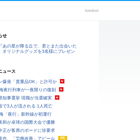
livedoor
らせ
『あの星が降る丘で、君とまた出会いた
』オリジナルグッズを3名様にプレゼン
ニュース
ン爆発「貴重品OK」と許可か
東海夜行列車が一夜限りの復刻
県知事選挙 現職が当選確実
浴で3人が流される 1人死亡
東海「夜行」新幹線が初運行
美和が卓球の国際大会で優勝
中正が客席のボードに珍要求
竜也、「労務改善」アピール