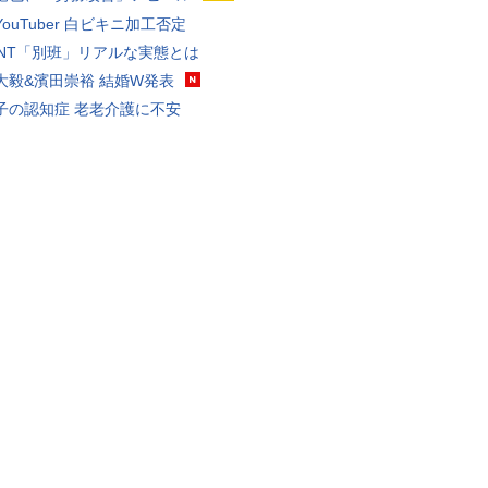
ouTuber 白ビキニ加工否定
VANT「別班」リアルな実態とは
大毅&濱田崇裕 結婚W発表
子の認知症 老老介護に不安