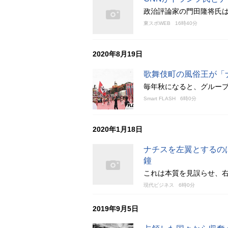
政治評論家の門田隆将氏は16
東スポWEB
16時40分
2020年8月19日
歌舞伎町の風俗王が「
毎年秋になると、グループ
Smart FLASH
6時0分
2020年1月18日
ナチスを左翼とするの
鐘
これは本質を見誤らせ、
現代ビジネス
6時0分
2019年9月5日