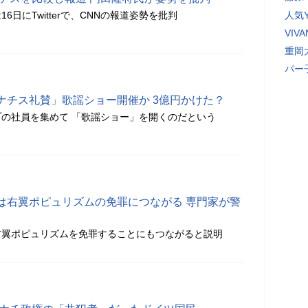
日にTwitterで、CNNの報道姿勢を批判
人気Y
VI
重岡
パー
ナチス礼賛」歌謡ショー開催か 3億円かけた？
の社員を集めて 「歌謡ショー」を開くのだという
は右翼ポピュリズムの免罪につながる 専門家が警
右翼ポピュリズムを免罪することにもつながると説明