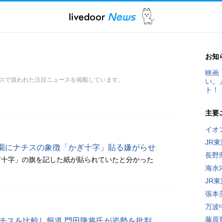
お知
映画
スで扱われた注目ニュースを掲載しています。
い。
ト！
主要
イオ
JR
園にナチスの象徴「かぎ十字」貼る嫌がらせ
長野
ぎ十字」の旗を記した紙が貼られていたと分かった
海水
JR
張本
万波
藤原
ナチスを比較し報道 門田隆将氏が姿勢を批判