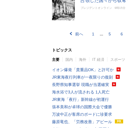
占領した国々から収奪
プレジデントオンライン
9時15分
...
前へ
1
5
6
トピックス
主要
国内
海外
IT 経済
スポーツ
イオン爆発「貴重品OK」と許可か
JR東海夜行列車が一夜限りの復刻
長野県知事選挙 現職が当選確実
海水浴で3人が流される 1人死亡
JR東海「夜行」新幹線が初運行
張本美和が卓球の国際大会で優勝
万波中正が客席のボードに珍要求
藤原竜也、「労務改善」アピール