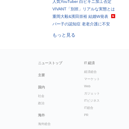
人気YouTuber 白ビキニ加工否定
VIVANT「別班」リアルな実態とは
重岡大毅&濱田崇裕 結婚W発表
パー子の認知症 老老介護に不安
もっと見る
ニューストップ
IT 経済
経済総合
主要
マーケット
Web
国内
ガジェット
社会
ITビジネス
政治
IT総合
海外
PR
海外総合